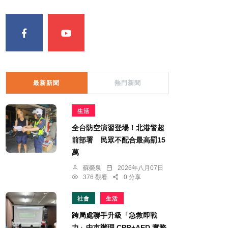
最新新聞
熱門新聞
生活
全台防空演習登場！北港警超
前部署 民眾不配合最高罰15
萬
蘇榮泉
2026年八月07日
376 觀看
0 分享
社會
生活
跨局處聯手升級「急救即戰
力」中市辦理 CPR+AED 實務