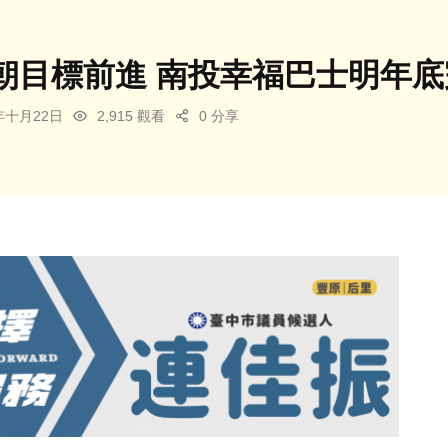
朝目標前進 南投幸福巴士明年底
5年十月22日
2,915 觀看
0 分享