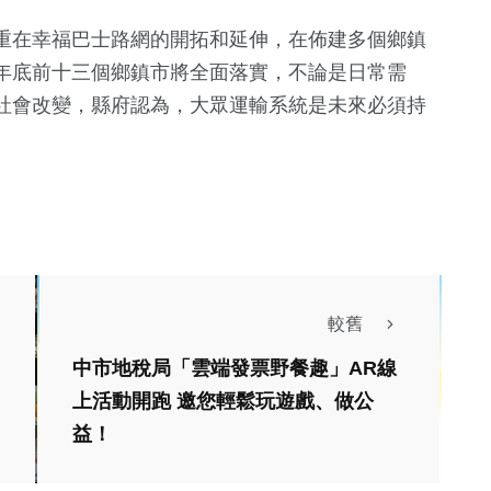
重在幸福巴士路網的開拓和延伸，在佈建多個鄉鎮
年底前十三個鄉鎮市將全面落實，不論是日常需
社會改變，縣府認為，大眾運輸系統是未來必須持
較舊
中市地稅局「雲端發票野餐趣」AR線
上活動開跑 邀您輕鬆玩遊戲、做公
文教
熱門
生活
益！
綜合
綜合
小半天竹夢森活