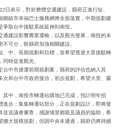
22日表示，對於整體交通建設，縣府正進行短、
個鄉鎮市幸福巴士服務網將全面落實，中期規劃建
是爭取台中接駁系統延伸到南投。
交通建設影響農業運輸，以及觀光發展，南投的未
密不可分，盼縣府加強相關建設。
短、中、長期規劃和目標，並希望透過大眾接駁轉
，同時促進觀光。
11
+
168
+
231
+
定台中市捷運前期規劃案，縣府的評估也納入其
統大選
2024立委選戰
財經及消費
綜合
多次和台中市政府接洽，初步規劃，希望大里、霧
。其中，南投市轉運站購地已完成，預計明年招
0
+
22
+
0
+
體進步；集集轉運站部分，正在規劃設計，即將發
兩岸藝苑天地
影視
2023金鐘獎
算並送議會審查，感謝埔里鄉親及議員的協助，希
望擴大規模規劃，但因中央未通過，縣府仍將持續