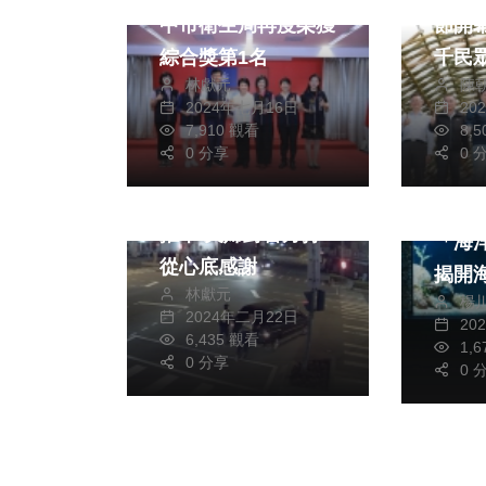
中市衛生局再度榮獲
節開
綜合獎第1名
千民
林獻元
陳
DIY
2024年七月16日
20
7,910 觀看
8,
社會
0 分享
0 
社會
旅遊
員警深夜以洪荒之力
台中
推車 夫婦對警方打
「海
從心底感謝
揭開
林獻元
楊
存術
2024年二月22日
20
6,435 觀看
1,
0 分享
0 