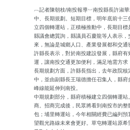
︹記者陳朝枝/南投報導︺南投縣長許淑華
中、長期規劃。短期目標，明年底前十三
立四個轉運站，正積極推動中，長期目標
縣議會總質詢，縣議員石慶龍等人表示，
來，無論是城鄉人口、產業發展都和交通
許縣長表示，對於南投建設發展，縣府有
運，讓南投交通更加便利，滿足地需方求
5
+
462
+
138
+
5
+
5
+
長期規劃方面，許縣長指出，去年政院核
文
社會
旅遊
評論
2024總
中，並由副縣長王瑞德擔任召集人，縣府
峰線能延伸到南投。
中期規劃部分，縣府積極建立四個轉運站
2
+
7
+
23
+
商。招商完成後，民眾將看到南投市的整
及醫療
司法放大鏡
兩岸
包；埔里轉運站，今年相關經費已編列預
望觀光路線未來會更好。草屯轉運站原希