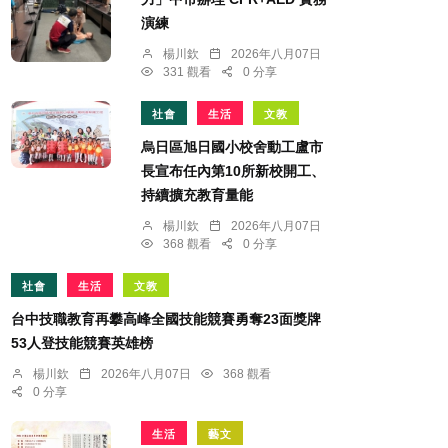
演練
楊川欽
2026年八月07日
331 觀看
0 分享
社會
生活
文教
烏日區旭日國小校舍動工盧市
長宣布任內第10所新校開工、
持續擴充教育量能
楊川欽
2026年八月07日
368 觀看
0 分享
社會
生活
文教
台中技職教育再攀高峰全國技能競賽勇奪23面獎牌
53人登技能競賽英雄榜
楊川欽
2026年八月07日
368 觀看
0 分享
生活
藝文