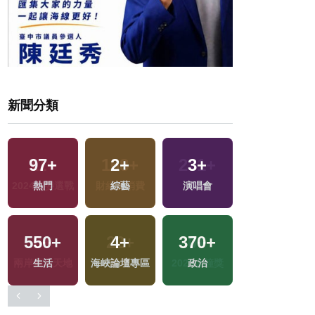
新聞分類
10
+
97
+
2
+
3
+
兩岸道教文化交
熱門
綜藝
演唱會
流專區
550
+
4
+
370
+
56
+
生活
海峽論壇專區
政治
運動