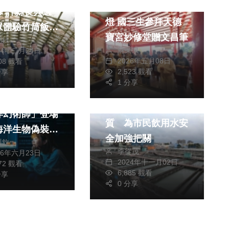
大林國中免費點文昌
幕 許縣長與逾
燈 國三生參拜天德
眾體驗竹筒飯
寶宮妙修堂贈文昌筆
朝枝
蘇榮泉
24年二月24日
2026年五月08日
508 觀看
生活
2,523 觀看
分享
1 分享
生活
健康及醫療
海洋館暑期特展
桃園環保局檢測水
洋幻術師」登場
質 為市民飲用水安
海洋生物偽裝生
全加強把關
川欽
季從茂
26年六月23日
2024年十一月02日
672 觀看
6,885 觀看
分享
0 分享