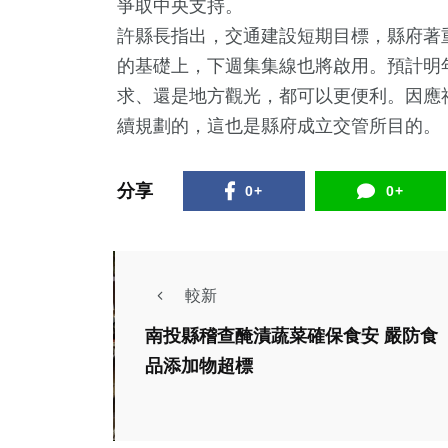
爭取中央支持。
許縣長指出，交通建設短期目標，縣府著
的基礎上，下週集集線也將啟用。預計明
求、還是地方觀光，都可以更便利。因應
續規劃的，這也是縣府成立交管所目的。
分享
0+
0+
較新
南投縣稽查醃漬蔬菜確保食安 嚴防食
品添加物超標
生活
政治
健康及醫療
旅遊
中央考評成績優異
鹿谷