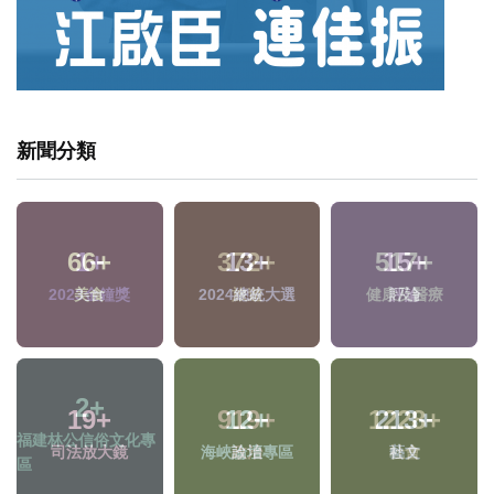
新聞分類
1
+
372
+
517
+
2023金鐘獎
旅遊
健康及醫療
2
+
919
+
1228
+
福建林公信俗文化專
政治
社會
區