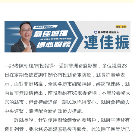
︹記者陳朝枝/南投報導︺受到非洲豬瘟影響，多位議員23
日在定期會總質詢中關心南投縣豬隻防疫，縣長許淑華表
示，面對非洲豬瘟，全國各縣市繃緊神經，經訪視連絡，縣
內目前無疫情傳出，南投縣約有80處養豬場，不屬於養豬大
宗的縣市，但會持續追蹤，讓民眾吃得安心。縣府會持續與
中央連繫，隨時配合新的政策與措施。
許縣長說，針對使用廚餘餵食的養豬戶，縣府平時皆有
造冊列管，要求務必高溫煮熟後再餵食。此次除了疾管所已