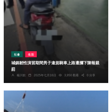
社會
生活
城鎮韌性演習期間男子違規騎車上路遭攔下陳報裁
罰
楊川欽
2025年七月16日
3,950 觀看
0 分享