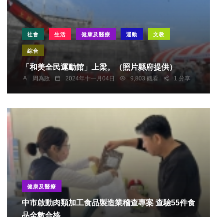
社會
生活
健康及醫療
運動
文教
綜合
「和美全民運動館」上梁。（照片縣府提供）
周為政
2024年十一月04日
9,803 觀看
1 分享
健康及醫療
中市啟動肉類加工食品製造業稽查專案 查驗55件食
品全數合格