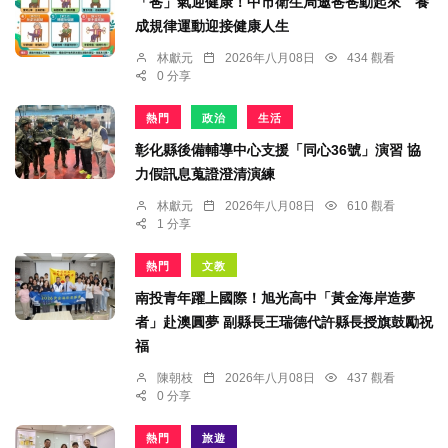
「爸」氣迎健康！中市衛生局邀爸爸動起來 養
成規律運動迎接健康人生
林獻元
2026年八月08日
434 觀看
0 分享
熱門
政治
生活
彰化縣後備輔導中心支援「同心36號」演習 協
力假訊息蒐證澄清演練
林獻元
2026年八月08日
610 觀看
1 分享
熱門
文教
南投青年躍上國際！旭光高中「黃金海岸造夢
者」赴澳圓夢 副縣長王瑞德代許縣長授旗鼓勵祝
福
陳朝枝
2026年八月08日
437 觀看
0 分享
熱門
旅遊