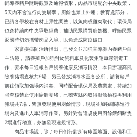
輔導養豬戶隨時觀察及通報情形，肉品市場配合中央政策，
5天內不會進行肉隻屠宰，廚餘也禁止外運；教育處部分，
已請各學校在食材上彈性調整，以魚肉或雞肉取代；環保局
也會持續向中央爭取經費，補助民眾購買廚餘機。呼籲民眾
返國時切勿攜帶肉品入境，以免造成防疫破口。
家畜疾病防治所指出，已發文並加強宣導縣內養豬戶自
主防範， 請養殖戶加強對於飼料車及化製集運車潔消毒工
作，要求每日通報各戶飼養健康及消毒情況，本日辦理高風
險養豬場查核共9場，另已發放消毒水至各公所，請養豬戶
前往領取加強場內消毒。同時配合環保局及農業處，持續加
強查核禁止使用廚餘養豬，已稽查縣內取得廚餘檢核再利用
豬場共7場，皆無發現使用廚餘情形，現場並加強輔導進行
場內及進出人車消毒作業。另針對曾違規使用廚餘餵飼豬隻
2場進行稽查，亦無發現違規情形。
肉品市場說，除了每日例行對所有廠區地面、設備和工