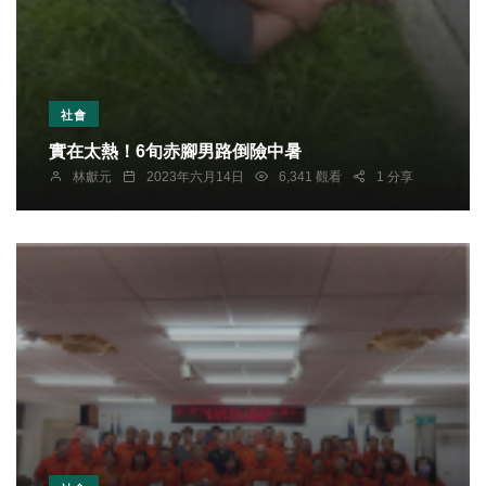
社會
實在太熱！6旬赤腳男路倒險中暑
林獻元
2023年六月14日
6,341 觀看
1 分享