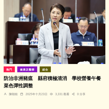
熱門
健康及醫療
綜合
防治非洲豬瘟 縣府積極清消 學校營養午餐
菜色彈性調整
陳朝枝
2025年十月23日
3,331 觀看
0 分享