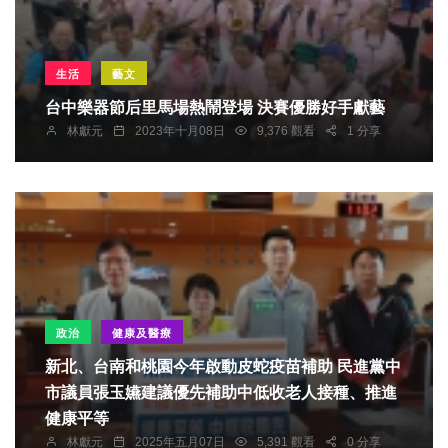
生活
藝文
台中樂器節后里馬場熱鬧登場 決賽優勝好手獻藝
林獻元
2023年十月08日
9,376 觀看
1 分享
政治
健康及醫療
新北、台南和桃園今年啟動皮蛇疫苗補助 民進黨中
市議員張玉嬿建議優先補助中低收老人接種、推進
健康平等
林獻元
2025年五月07日
5,391 觀看
0 分享