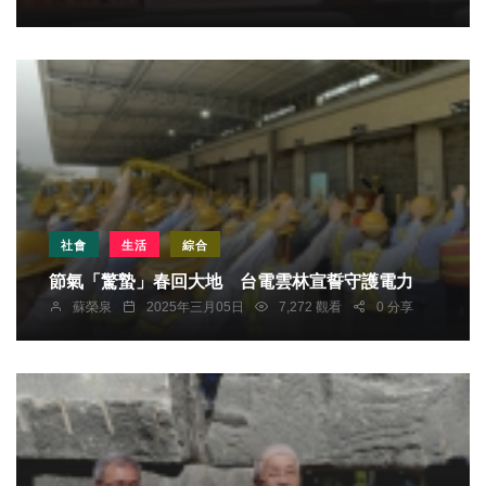
社會
生活
綜合
節氣「驚蟄」春回大地 台電雲林宣誓守護電力
蘇榮泉
2025年三月05日
7,272 觀看
0 分享