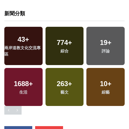
新聞分類
43
+
774
+
19
+
兩岸道教文化交流專
綜合
評論
區
1688
+
263
+
10
+
生活
藝文
綜藝