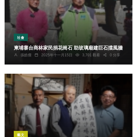
社會
柬埔寨台商林家民捐花崗石 助玻璃廟建巨石擋風牆
張皓傑
2025年十一月15日
3,701 觀看
0 分享
藝文