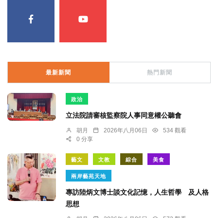
最新新聞
熱門新聞
政治
立法院請審核監察院人事同意權公聽會
胡月
2026年八月06日
534 觀看
0 分享
藝文
文教
綜合
美食
兩岸藝苑天地
專訪陸炳文博士談文化記憶，人生哲學 及人格
思想