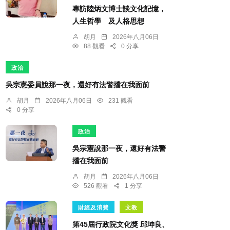
專訪陸炳文博士談文化記憶，
人生哲學 及人格思想
胡月
2026年八月06日
88 觀看
0 分享
政治
吳宗憲委員說那一夜，還好有法警擋在我面前
胡月
2026年八月06日
231 觀看
0 分享
政治
吳宗憲說那一夜，還好有法警
擋在我面前
胡月
2026年八月06日
526 觀看
1 分享
財經及消費
文教
第45屆行政院文化獎 邱坤良、