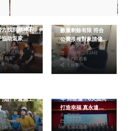
政治
健康及醫療
中市衛生局提醒疫苗
警方找到精神不
數量剩餘有限 符合
子協助返家
公費接種對象請儘快
獻元
林獻元
接種
23年六月13日
2025年二月24日
294 觀看
4,710 觀看
分享
1 分享
生活
政治
社會
綜合
民眾黨新竹市執政兩
清除投131線
年 邱臣遠：6大面向
 預計下週施工
打造幸福 真永遠的
管
鄭銘德
朝枝
安居科技城
2024年十二月24日
23年九月14日
5,554 觀看
791 觀看