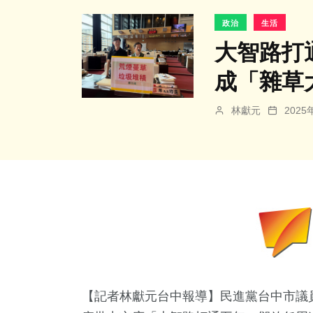
政治
生活
大智路打
成「雜草
林獻元
202
【記者林獻元台中報導】民進黨台中市議