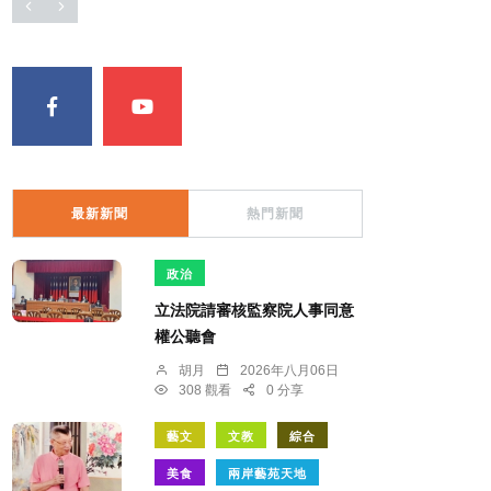
最新新聞
熱門新聞
政治
立法院請審核監察院人事同意
權公聽會
胡月
2026年八月06日
308 觀看
0 分享
藝文
文教
綜合
美食
兩岸藝苑天地