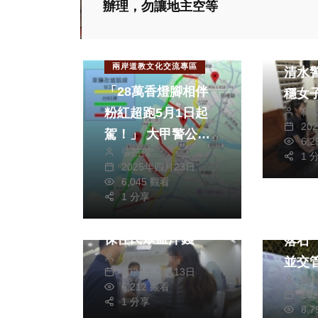
辦理，勿讓地主空等
社會
社會
兩岸道教文化交流專區
清水
「28萬香燈腳相伴
穩女
粉紅超跑5月1日起
林
20
駕！」 大甲警公布
6,
張皓傑
交通疏導措施並呼籲
1 
2025年四月23日
社會
社會
民眾使用替代道路
6,045 觀看
被騙260萬再騙200
旅遊
1 分享
萬 霧峰警強力阻詐
縣府將
保住民眾血汗錢
落石
林獻元
並交
2024年八月13日
陳
6,212 觀看
20
1 分享
8,