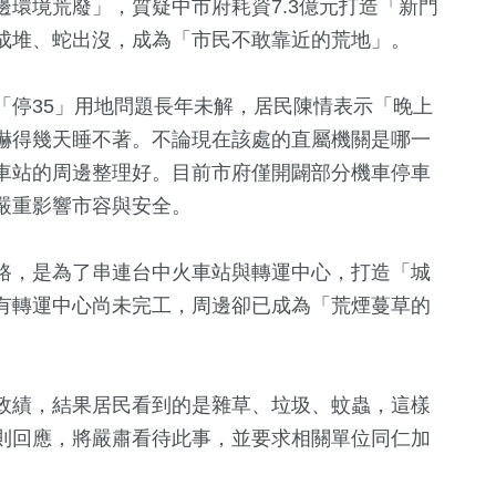
環境荒廢」，質疑中市府耗資7.3億元打造「新門
成堆、蛇出沒，成為「市民不敢靠近的荒地」。
「停35」用地問題長年未解，居民陳情表示「晚上
嚇得幾天睡不著。不論現在該處的直屬機關是哪一
車站的周邊整理好。目前市府僅開闢部分機車停車
嚴重影響市容與安全。
路，是為了串連台中火車站與轉運中心，打造「城
11
+
0
+
24
+
有轉運中心尚未完工，周邊卻已成為「荒煙蔓草的
2024立委選戰
兩岸藝苑天地
兩岸
政績，結果居民看到的是雜草、垃圾、蚊蟲，這樣
164
+
5
+
67
+
則回應，將嚴肅看待此事，並要求相關單位同仁加
旅遊
海峽論壇專區
運動