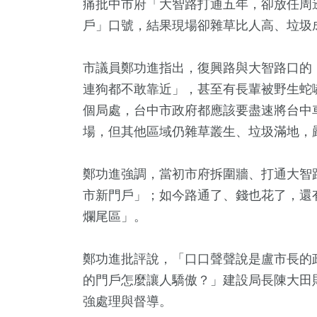
痛批中市府「大智路打通五年，卻放任周邊
戶」口號，結果現場卻雜草比人高、垃圾
市議員鄭功進指出，復興路與大智路口的
連狗都不敢靠近」，甚至有長輩被野生蛇
個局處，台中市政府都應該要盡速將台中
場，但其他區域仍雜草叢生、垃圾滿地，
鄭功進強調，當初市府拆圍牆、打通大智
+
23
+
235
+
174
+
6
+
市新門戶」；如今路通了、錢也花了，還
公信俗文
影視
文教
財經及消費
評論
爛尾區」。
鄭功進批評說，「口口聲聲說是盧市長的
1
+
276
+
4
+
的門戶怎麼讓人驕傲？」建設局長陳大田
文
綜合
演唱會
強處理與督導。