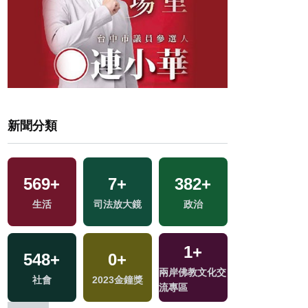
新聞分類
569
+
7
+
382
+
3
+
生活
司法放大鏡
政治
綜藝
1
+
15
+
548
+
0
+
兩岸佛教文化交
兩岸道教文化交
社會
2023金鐘獎
流專區
流專區