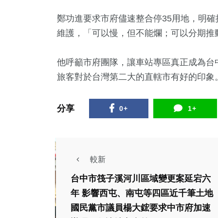
鄭功進要求市府儘速整合停35用地，明
維護，「可以慢，但不能爛；可以分期推
他呼籲市府團隊，讓車站專區真正成為台
旅客對於台灣第二大的直轄市有好的印象
分享
0+
1+
較新
台中市筏子溪河川區域變更案延宕六
年 影響西屯、南屯等四區近千筆土地
國民黨市議員楊大鋐要求中市府加速