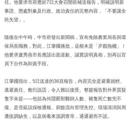
任。他要求市府應於7日大會召開前補送報告，明確說明新
事證、懲處對象及行政、政治責任的完整內容，「不要讓全
民失望」。
隨後在中午時，中市府發出新聞稿，宣布免除農業局長與環
保局長職務，對此，江肇國痛批，這根本是「歹戲拖棚」！
他要求盧秀燕市長應該出面道歉、誠實說明真相，別再以官
員下台作為卸責手段。
江肇國指出，5日送達的36頁報告，內容完全是避重就輕、
逃避責任、敷衍說謊，令人難以接受。整篇報告對外界質疑
隻字未提——包括為何隱匿獸醫師人數、豬隻死亡數兜不
攏、是否延誤採檢通報、廚餘流向管理失控、現場清消與周
遭疫調缺失，以及病毒來源調查等，通通避而不談。