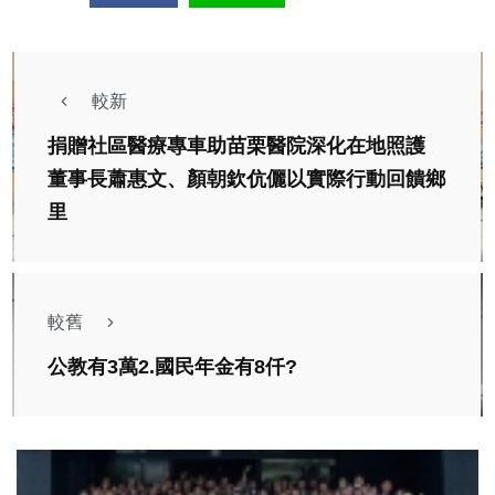
較新
捐贈社區醫療專車助苗栗醫院深化在地照護
董事長蕭惠文、顏朝欽伉儷以實際行動回饋鄉
里
較舊
公教有3萬2.國民年金有8仟?