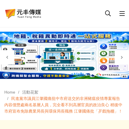
Home
活動花絮
民進黨市議員江肇國痛批中市府送交的非洲豬瘟疫情專案報告
內容僅懲處兩名基層人員，完全看不到高層官員的政治良心 稍後中
市府宣布免除農業局長與環保局長職務 江肇國痛批「歹戲拖棚」！