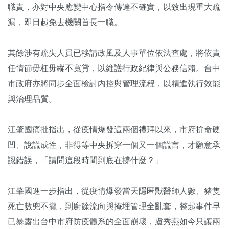
職責，亦對中央應變中心指令傳達不確實，以致出現重大疏
漏，即日起免去機關首長一職。
其餘涉有疏失人員已移請政風及人事單位依法查處，將依責
任情節毋枉毋縱不寬貸，以維護行政紀律與公務信賴。台中
市政府亦將同步全面檢討內控與管理流程，以精進執行效能
與治理品質。
江肇國痛批指出，從疫情爆發這兩個禮拜以來，市府拚命硬
凹、說謊成性，非得等中央拆穿一個又一個謊言，才願意承
認錯誤，「請問這段時間到底在撐什麼？」
江肇國進一步指出，從疫情爆發當天隱匿獸醫師人數、豬隻
死亡數兜不攏，到廚餘流向與掩埋管理全亂套，整起事件早
已暴露出台中市府防疫體系的全面崩壞，盧秀燕如今只讓兩