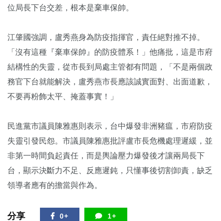
位局長下台交差，根本是棄車保帥。
江肇國強調，盧秀燕身為防疫指揮官，責任絕對推不掉。
「沒有這種『棄車保帥』的防疫體系！」他痛批，這是市府
結構性的失靈，從市長到局處主管都有問題，「不是兩個政
務官下台就能解決，盧秀燕市長應該誠實面對、出面道歉，
不要再粉飾太平、掩蓋事實！」
民進黨市議員陳雅惠則表示，台中爆發非洲豬瘟，市府防疫
失靈引發民怨。市議員陳雅惠批評盧市長危機處理遲緩，並
非第一時間負起責任，而是輿論壓力爆發後才讓兩局長下
台，顯示決斷力不足、反應遲鈍，只懂事後切割卸責，缺乏
領導者應有的擔當與作為。
分享
0+
1+