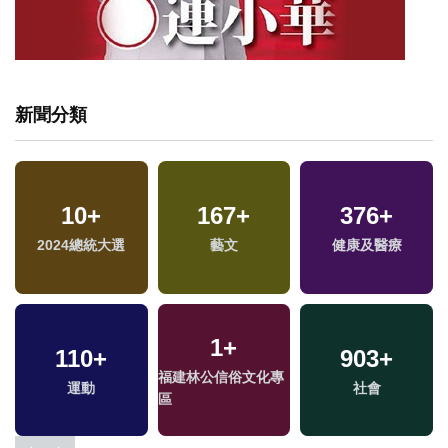
新聞分類
10
+
167
+
376
+
2024總統大選
藝文
健康及醫療
1
+
110
+
903
+
福建林公信俗文化專
運動
社會
區