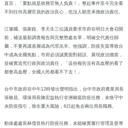
直言，「重點就是政務官無人負責！」整起事件至今完全看
不到任何高層官員的政治良心，也沒人願意承擔政治責任。
江肇國、張家銨、李天生三位議員要求市府在明日大會召開
前，補送最新調查報告與完整懲處名單，明確交代責任歸
屬，不要再讓基層成為代罪羔羊。他強調，防疫失當導致台
中成為全國焦點，市府必須誠實面對錯誤、展現政治擔當，
並確實追究行政與政治責任，「這份報告沒有高血壓的看了
都會高血壓，全國人民都看不下去！」
台中市政府在中午12時發出聲明指出，台中市政府農業局長
張敬昌、環保局長陳宏益執行非洲豬瘟防疫任務，未恪守中
央防疫指引，致生重大風險，6日起免去兩位局長職務。
動保處處長林儒良執行防疫任務，未能確實履行管理及督導