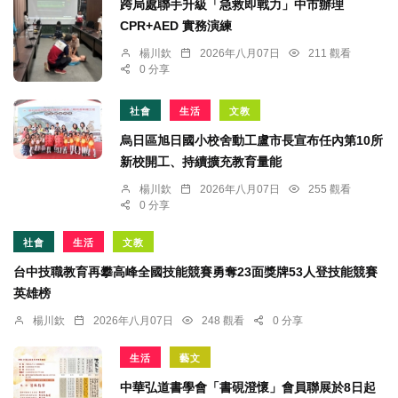
跨局處聯手升級「急救即戰力」中市辦理
CPR+AED 實務演練
楊川欽
2026年八月07日
211 觀看
0 分享
社會
生活
文教
烏日區旭日國小校舍動工盧市長宣布任內第10所
新校開工、持續擴充教育量能
楊川欽
2026年八月07日
255 觀看
0 分享
社會
生活
文教
台中技職教育再攀高峰全國技能競賽勇奪23面獎牌53人登技能競賽
英雄榜
楊川欽
2026年八月07日
248 觀看
0 分享
生活
藝文
中華弘道書學會「書硯澄懷」會員聯展於8日起