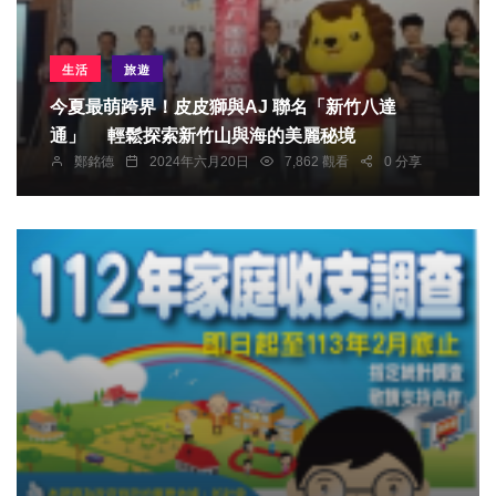
生活
旅遊
今夏最萌跨界！皮皮獅與AJ 聯名「新竹八達
通」 輕鬆探索新竹山與海的美麗秘境
鄭銘德
2024年六月20日
7,862 觀看
0 分享