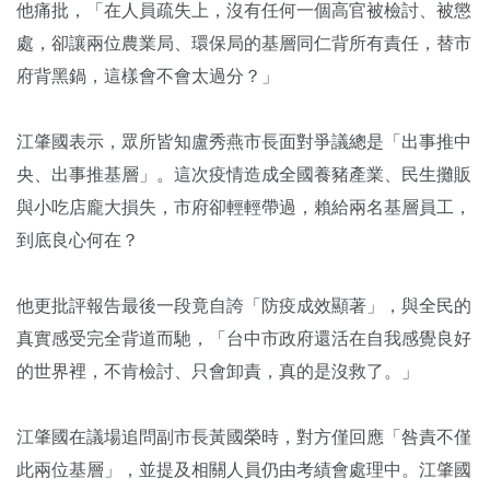
他痛批，「在人員疏失上，沒有任何一個高官被檢討、被懲
處，卻讓兩位農業局、環保局的基層同仁背所有責任，替市
府背黑鍋，這樣會不會太過分？」
江肇國表示，眾所皆知盧秀燕市長面對爭議總是「出事推中
央、出事推基層」。這次疫情造成全國養豬產業、民生攤販
與小吃店龐大損失，市府卻輕輕帶過，賴給兩名基層員工，
到底良心何在？
他更批評報告最後一段竟自誇「防疫成效顯著」，與全民的
真實感受完全背道而馳，「台中市政府還活在自我感覺良好
的世界裡，不肯檢討、只會卸責，真的是沒救了。」
江肇國在議場追問副市長黃國榮時，對方僅回應「咎責不僅
此兩位基層」，並提及相關人員仍由考績會處理中。江肇國