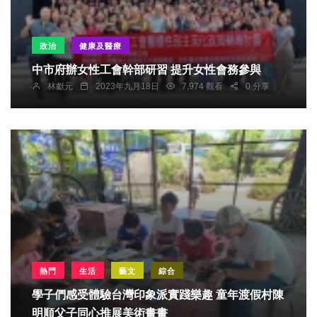
政治
健康及醫療
中市府辦女性工會幹部研習 提升女性會務參與
林獻元
2023年九月18日
7,974 觀看
0 分享
熱門
生活
藝文
綜合
學子們感受體驗台灣印象派實踐樂趣 童年渡假村陳
明順父子同心推展美術畫畫