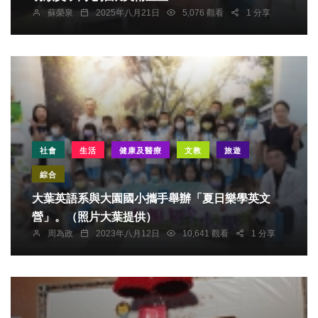
蘇榮泉
2025年八月21日
5,076 觀看
1 分享
社會
生活
健康及醫療
文教
旅遊
綜合
大葉英語系與大園國小攜手舉辦「夏日樂學英文
營」。（照片大葉提供）
周為政
2023年八月12日
10,641 觀看
1 分享