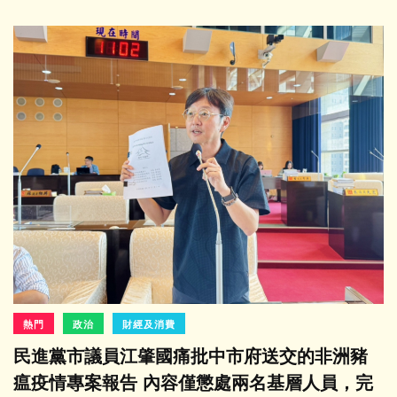
熱門
政治
財經及消費
民進黨市議員江肇國痛批中市府送交的非洲豬
瘟疫情專案報告 內容僅懲處兩名基層人員，完