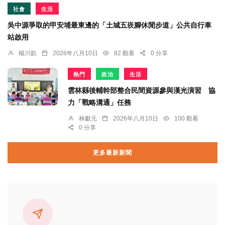
社會
生活
吳中源爭取的甲安埔最東邊的「土城五崁腳休閒步道」公共自行車
站啟用
楊川欽
2026年八月10日
82 觀看
0 分享
熱門
政治
生活
雲林縣後輔幹部整合民間資源參與漢光演習 協
力「戰略溝通」任務
林獻元
2026年八月10日
100 觀看
0 分享
更多最新新聞