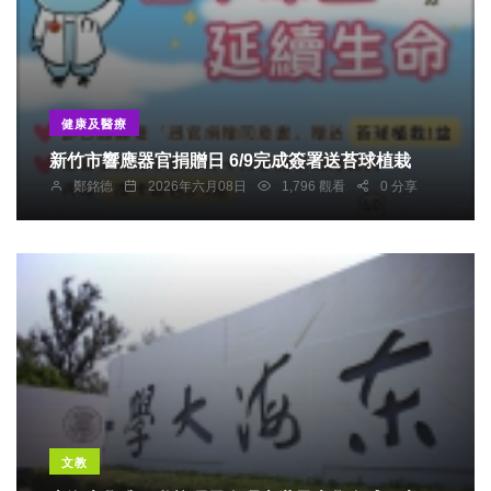
健康及醫療
新竹市響應器官捐贈日 6/9完成簽署送苔球植栽
鄭銘德
2026年六月08日
1,796 觀看
0 分享
文教