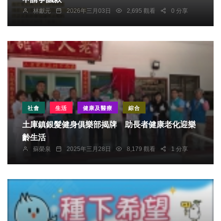
林獻元
2026年三月03日
2,695 觀看
0 分享
社會
生活
健康及醫療
綜合
土庫鎮銀髮健身俱樂部揭牌 助長者健康老化迎樂
齡生活
蘇榮泉
2025年三月28日
8,179 觀看
1 分享