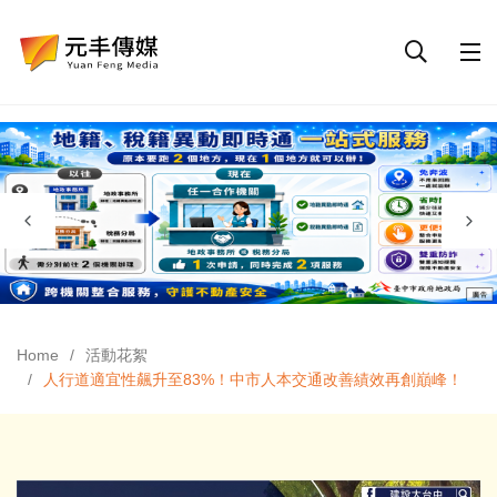
Home
活動花絮
人行道適宜性飆升至83%！中市人本交通改善績效再創巔峰！