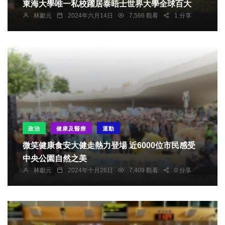
東海大學唯一私校躍居泰晤士世界大學全球百大
林獻元
2024年六月14日
7,566 觀看
1 分享
政治
健康及醫療
運動
微笑健康食安大健走熱力登場 近6000位市民感受
中央公園自然之美
林獻元
2024年十月26日
7,409 觀看
0 分享