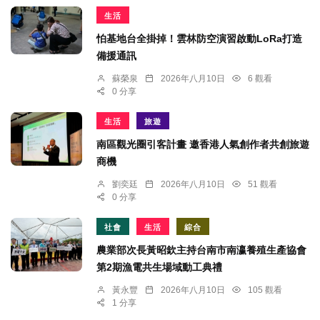
生活
怕基地台全掛掉！雲林防空演習啟動LoRa打造
備援通訊
蘇榮泉
2026年八月10日
6 觀看
0 分享
生活
旅遊
南區觀光圈引客計畫 邀香港人氣創作者共創旅遊
商機
劉奕廷
2026年八月10日
51 觀看
0 分享
社會
生活
綜合
農業部次長黃昭欽主持台南市南瀛養殖生產協會
第2期漁電共生場域動工典禮
黃永豐
2026年八月10日
105 觀看
1 分享