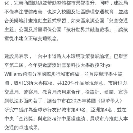
化，完善商圈動線並帶動整體都市景觀提升。同時，建設局
不僅專注硬體改善，也深入校園及社區辦理交通教育，並結
合美樂地計畫推動主題式學習，如東區泉源公園「兒童交通
主題」公園及后里環保公園「孩籽世界共融遊戲場」，讓孩
童從小建立正確交通觀念。
建設局表示，「台中市道路人本環境政策發展論壇」已舉辦
至第二屆，今年更邀請澳洲雪梨科技大學教授Rhys
Williams跨海分享國際步行城市經驗，並首度辦理學生競
圖，吸引13所大專院校、共120件作品展現創意。市府也與
交通局、警察局、教育局跨局處合作，從設計、硬體、宣導
到執法多面向著手，讓台中市在2025年英國《經濟學人》
研究中獲評為全球步行友好城市第49名、亞洲第4名，並在
中央「金路獎」與道路考評中屢獲佳績，展現市府推動人本
交通的卓越成果。