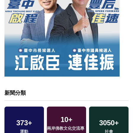
新聞分類
10
+
373
+
3050
+
兩岸佛教文化交流專
運動
社會