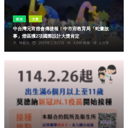
政治
文教
中台灣元宵燈會傳捷報！中市府教育局「蛇畫故
事」燈區獲2項國際設計大獎肯定
林獻元
2025年三月27日
4,696 觀看
1 分享