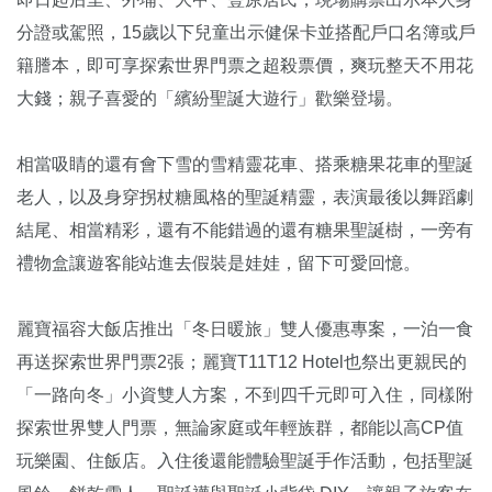
分證或駕照，15歲以下兒童出示健保卡並搭配戶口名簿或戶
籍謄本，即可享探索世界門票之超殺票價，爽玩整天不用花
大錢；親子喜愛的「繽紛聖誕大遊行」歡樂登場。
相當吸睛的還有會下雪的雪精靈花車、搭乘糖果花車的聖誕
老人，以及身穿拐杖糖風格的聖誕精靈，表演最後以舞蹈劇
結尾、相當精彩，還有不能錯過的還有糖果聖誕樹，一旁有
禮物盒讓遊客能站進去假裝是娃娃，留下可愛回憶。
麗寶福容大飯店推出「冬日暖旅」雙人優惠專案，一泊一食
再送探索世界門票2張；麗寶T11T12 Hotel也祭出更親民的
「一路向冬」小資雙人方案，不到四千元即可入住，同樣附
探索世界雙人門票，無論家庭或年輕族群，都能以高CP值
玩樂園、住飯店。入住後還能體驗聖誕手作活動，包括聖誕