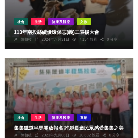
社會
生活
健康及醫療
文教
113年南投縣績優環保志(義)工表揚大會
陳朝枝
2024年八月31日
7,154 觀看
0 分享
社會
生活
健康及醫療
運動
集集鐵道半馬開放報名 許縣長邀民眾感受集集之美
陳朝枝
2023年九月06日
10,632 觀看
0 分享