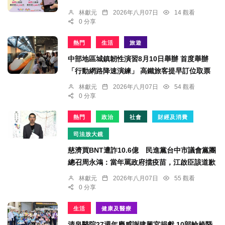
林獻元
2026年八月07日
14 觀看
0 分享
熱門
生活
旅遊
中部地區城鎮韌性演習8月10日舉辦 首度舉辦
「行動網路降速演練」 高鐵旅客提早訂位取票
林獻元
2026年八月07日
54 觀看
0 分享
熱門
政治
社會
財經及消費
司法放大鏡
慈濟買BNT遭詐10.6億 民進黨台中市議會黨團
總召周永鴻：當年罵政府擋疫苗，江啟臣該道歉
林獻元
2026年八月07日
55 觀看
0 分享
生活
健康及醫療
清泉醫院27週年慶感謝建興宮捐獻 10部輪椅暨