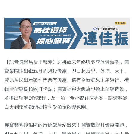
【記者陳榮昌后里報導】迎接歲末年終與冬季旅遊熱潮，麗
寶樂園推出鄉親月的超殺優惠，即日起后里、外埔、大甲、
豐原居民出示證件門票有優惠，還有全新糖果主題遊行、禮
物盒聖誕樹拍照打卡點；麗寶福容大飯店也換上聖誕造景，
並推出聖誕DIY課程，及一泊一食小資住房專案，讓遊客從
白天到夜晚都能盡情享受節慶歡樂氛圍。
麗寶樂園渡假區的厝邊鄰居站出來！麗寶鄉親月優惠開跑，
即日起后里、外埔、大甲、豐原居民，現場購票出示本人身