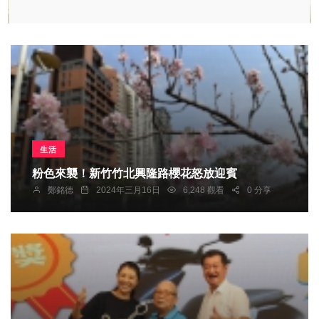
生活
粉色來襲！新竹竹北興隆路櫻花怒放迎賓
鄭銘德
2024年三月16日
6,248 觀看
0 分享