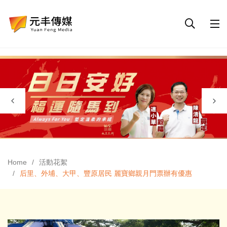
Home
活動花絮
后里、外埔、大甲、豐原居民 麗寶鄉親月門票辦有優惠