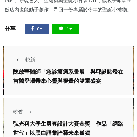
風鈴、餅乾雪人、聖誕襪與聖誕小背袋 DIY，讓親子旅客在
飯店內也能動手創作，帶回一份專屬於今年的聖誕小禮物。
分享
0+
1+
較新
陳啟華醫師「急診療癒系畫展」與耶誕點燈在
苗醫登場帶來心靈與視覺的雙重盛宴
較舊
弘光科大學生勇奪設計大賽金獎 作品「網路
世代」以黑白語彙詮釋未來孤獨