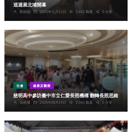
巡迴展北埔開幕
鄭銘德
2025年七月11日
3,442 觀看
0 分享
社會
健康及醫療
慈明高中參訪臺中市立仁愛長照機構 翻轉長照思維
張皓傑
2026年四月15日
2,042 觀看
0 分享