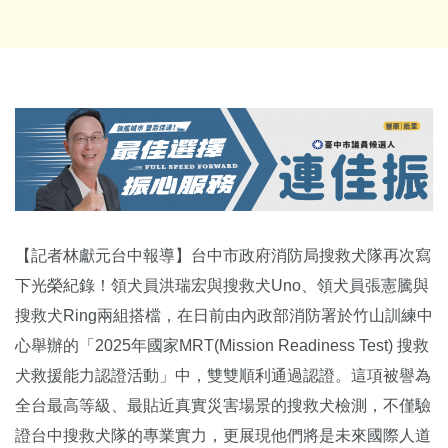
【記者林獻元台中報導】台中市政府消防局搜救犬隊再次寫
下光榮紀錄！領犬員洪瑞宏與搜救犬Uno、領犬員張憲騰與
搜救犬Ring兩組搭檔，在日前由內政部消防署於竹山訓練中
心舉辦的「2025年國家MRT(Mission Readiness Test) 搜救
犬救援能力認證活動」中，雙雙順利通過認證。這項被譽為
全台最高等級、最貼近真實災害場景的搜救犬檢測，不僅驗
證台中搜救犬隊的專業實力，更展現他們將是未來國際人道