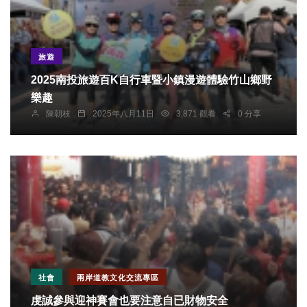
旅遊
2025南投旅遊百K自行車暨小鎮漫遊體驗竹山鄉野
樂趣
陳朝枝
2025年八月11日
3,871 觀看
0 分享
社會
兩岸道教文化交流專區
虔誠參與迎神賽會也要注意自已財物安全