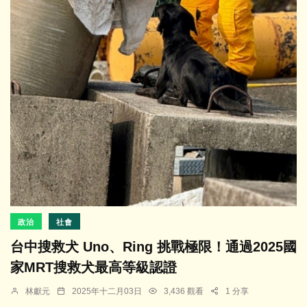
政治
社會
台中搜救犬 Uno、Ring 挑戰極限！通過2025國
家MRT搜救犬最高等級認證
林獻元
2025年十二月03日
3,436 觀看
1 分享