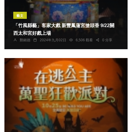
藝文
「竹風縣藝」客家大戲 新豐鳳蓮宮搶頭香 9/22關
西太和宮好戲上場
鄭銘德
2024年九月02日
6,506 觀看
0 分享