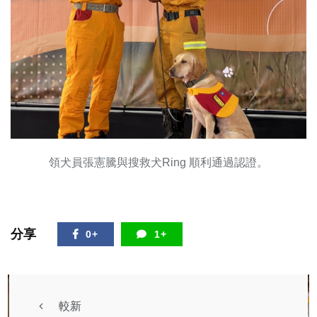
領犬員張憲騰與搜救犬Ring 順利通過認證。
分享
0+
1+
較新