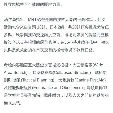
搜救領域中不可或缺的關鍵力量。
消防局指出，MRT認證是國內搜救犬界的最高標準，此次
活動包含來自台灣 18組、日本2組，共20組頂尖搜救犬隊伍
參與，競爭與技術交流熱度空前。這場高強度的認證完整模
擬複合式災害現場的嚴苛條件，在36小時連續任務中，領犬
員與搜救犬必須在日夜交替的極端環境下執行任務。
考驗內容涵蓋五大關鍵災害場景模擬：大面積搜索(Wide
Area Search) 、建築物崩塌(Collapsed Structure)、戰術規
劃與指揮 (Tactical Planning)、犬隻急救(Canine First Aid)
及體能與服從性(Endurance and Obedience)；每項環節都
是對領犬員專業知識、體能耐力，以及人犬之間信賴默契的
極限挑戰。