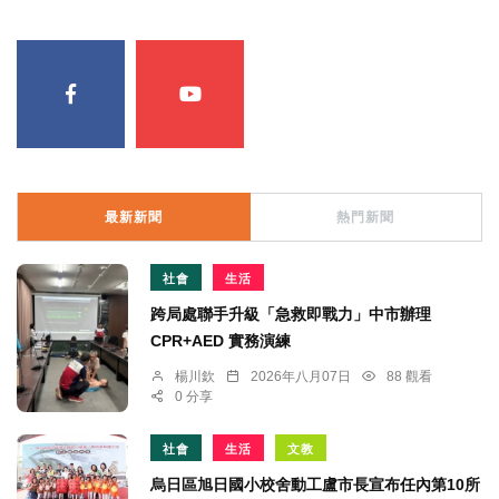
最新新聞
熱門新聞
社會
生活
跨局處聯手升級「急救即戰力」中市辦理
CPR+AED 實務演練
楊川欽
2026年八月07日
88 觀看
0 分享
社會
生活
文教
烏日區旭日國小校舍動工盧市長宣布任內第10所