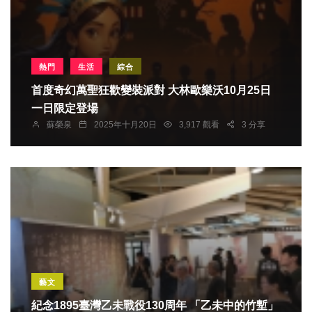
熱門
生活
綜合
首度奇幻萬聖狂歡變裝派對 大林歐樂沃10月25日
一日限定登場
蘇榮泉
2025年十月20日
3,917 觀看
3 分享
藝文
紀念1895臺灣乙未戰役130周年 「乙未中的竹塹」