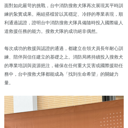
面對如此嚴苛的挑戰，台中消防搜救犬隊再次展現其平時訓
練的紮實成果。兩組搭檔皆以其穩定、冷靜的專業表現，順
利通過認證，證明台中消防搜救犬隊具備隨時投入國際級人
道救援任務的能力。搜救犬隊的成功絕非偶然。
每次成功的救援與認證的通過，都建立在領犬員長年耐心訓
練、陪伴與信任建立的基礎之上。消防局將持續投入搜救犬
的專業培訓與資源挹注，確保在任何重大災害或國際援助任
務中，台中搜救犬隊都能成為「找到生命希望」的關鍵力
量。