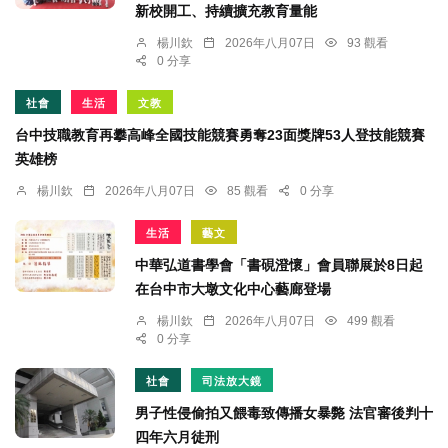
新校開工、持續擴充教育量能
楊川欽
2026年八月07日
93 觀看
0 分享
社會
生活
文教
台中技職教育再攀高峰全國技能競賽勇奪23面獎牌53人登技能競賽
英雄榜
楊川欽
2026年八月07日
85 觀看
0 分享
生活
藝文
中華弘道書學會「書硯澄懷」會員聯展於8日起
在台中市大墩文化中心藝廊登場
楊川欽
2026年八月07日
499 觀看
0 分享
社會
司法放大鏡
男子性侵偷拍又餵毒致傳播女暴斃 法官審後判十
四年六月徒刑