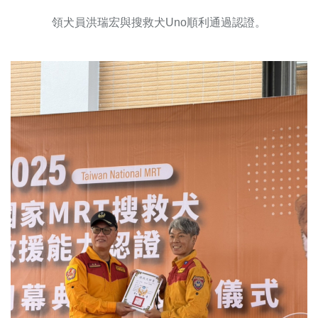
領犬員洪瑞宏與搜救犬Uno順利通過認證。