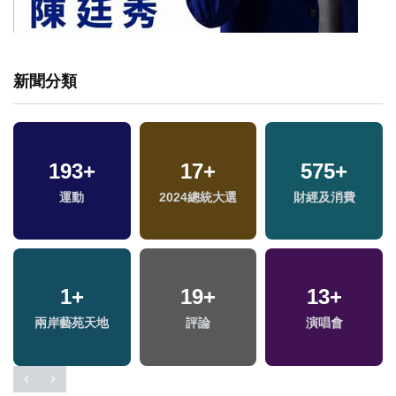
新聞分類
193
293
+
+
1882
17
+
+
575
15
+
+
運動
藝文
2024總統大選
生活
海峽論壇專區
財經及消費
11
1
+
+
1248
19
+
+
13
38
+
+
兩岸藝苑天地
綜藝
評論
政治
2024立委選戰
演唱會