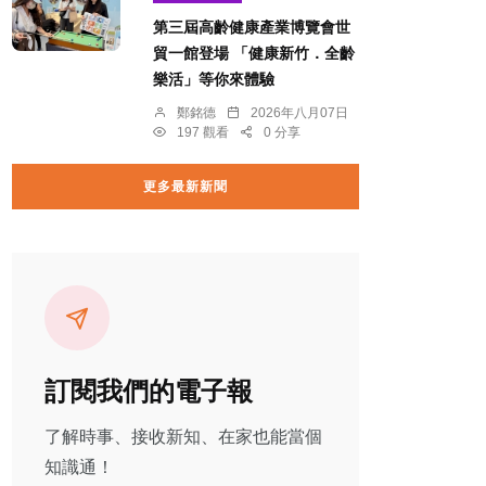
第三屆高齡健康產業博覽會世
貿一館登場 「健康新竹．全齡
樂活」等你來體驗
鄭銘德
2026年八月07日
197 觀看
0 分享
更多最新新聞
訂閱我們的電子報
了解時事、接收新知、在家也能當個
知識通！