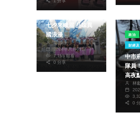
1 分享
社會
生活
七夕來峨眉 品味異
國浪漫
政治
鄭銘德
財經及
2024年八月09日
7,155 觀看
中市
0 分享
隊員
高夜
林
20
3,
0 