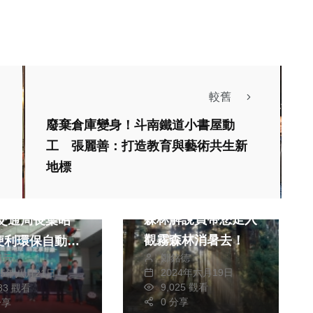
較舊
廢棄倉庫變身！斗南鐵道小書屋動
工 張麗善：打造教育與藝術共生新
生活
地標
社會
生活
消費
旅遊
智慧停車無紙化
森林解說員帶您走入
觀霧森林消暑去！
便利環保自動收
鄭銘德
獻元
時代來臨
2024年六月19日
25年八月21日
9,025 觀看
683 觀看
社會
生活
0 分享
分享