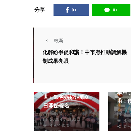
分享
0+
0+
較新
化解紛爭促和諧！中市府推動調解機
熱門
制成果亮眼
政治
2024總統大選
財經及
藝文
中市
大甲公所辦『情牽一
啟用 交通局長葉昭
世』銀色婚紗活動8
甫：
日開始報名
林
費新
張皓傑
20
2025年九月03日
4,
4,974 觀看
0 