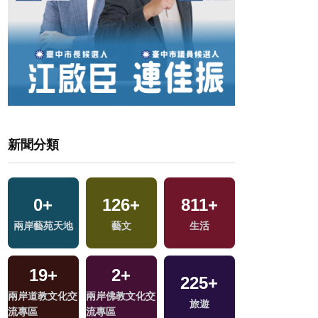
新聞分類
0
+
126
+
811
+
4
+
兩岸藝苑天地
藝文
生活
綜藝
19
+
2
+
225
+
8
+
兩岸道教文化交
兩岸佛教文化交
旅遊
2024總統大選
流專區
流專區