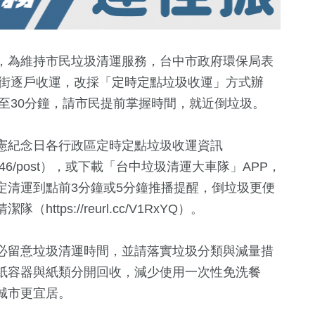
，為維持市民垃圾清運服務，台中市政府環保局表
沿街逐戶收運，改採「定時定點垃圾收運」方式辦
5至30分鐘，請市民提前掌握時間，就近倒垃圾。
憲紀念日各行政區定時定點垃圾收運資訊
.tw/2854246/post），或下載「台中垃圾清運大車隊」APP，
定清運到點前3分鐘或5分鐘推播提醒，倒垃圾更便
36
+
5
+
172
+
ps://reurl.cc/V1RxYQ）。
美食
演唱會
熱門
必留意垃圾清運時間，並請落實垃圾分類與減量措
紙容器與紙類分開回收，減少使用一次性免洗餐
275
+
92
+
757
+
城市更宜居。
財經及消費
運動
社會