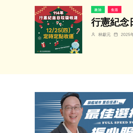
政治
生活
行憲紀念
林獻元
202