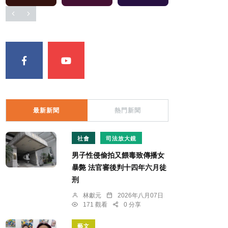
最新新聞
熱門新聞
社會
司法放大鏡
男子性侵偷拍又餵毒致傳播女
暴斃 法官審後判十四年六月徒
刑
林獻元
2026年八月07日
171 觀看
0 分享
藝文