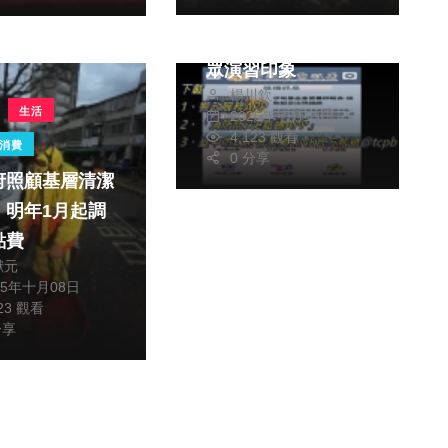
中市清水警方拍宣導
短片以大字幕加深民
眾演習印象
楊川欽
生活
2025年七月13日
4,123 觀看
消費
0 分享
府照顧基層清潔
！明年1月起調
點費
獻元
25年十月08日
323 觀看
分享