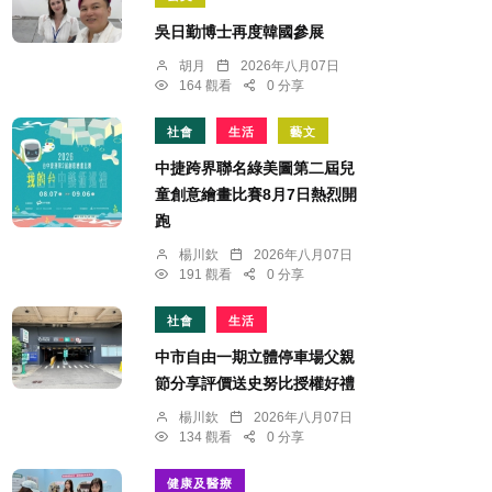
吳日勤博士再度韓國參展
胡月
2026年八月07日
164 觀看
0 分享
社會
生活
藝文
中捷跨界聯名綠美圖第二屆兒
童創意繪畫比賽8月7日熱烈開
跑
楊川欽
2026年八月07日
191 觀看
0 分享
社會
生活
中市自由一期立體停車場父親
節分享評價送史努比授權好禮
楊川欽
2026年八月07日
134 觀看
0 分享
健康及醫療