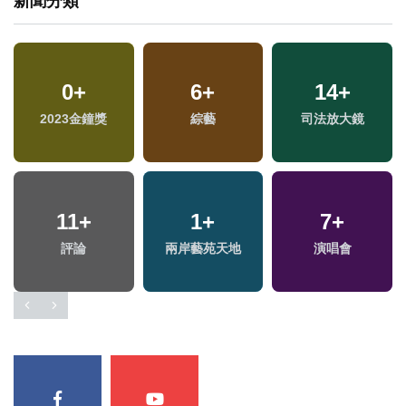
新聞分類
0
+
6
+
14
+
2023金鐘獎
綜藝
司法放大鏡
11
+
1
+
7
+
評論
兩岸藝苑天地
演唱會