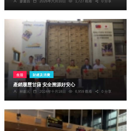
廖慶昌
2026年六月10日
1,727 觀看
0 分享
生活
財經及消費
產銷履歷甘藷 安全溯源好安心
林獻元
2024年十月18日
6,959 觀看
0 分享