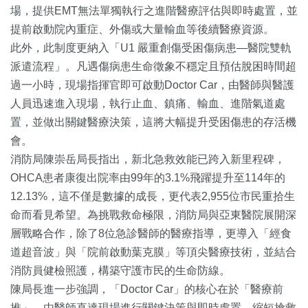
場，提供EMT無法單獨執行之進階醫療評估與即時處置，並
提前啟動院內重症、外傷或大量輸血等後續醫療資源。
此外，此制度更納入「U1 嚴重創傷受困傷病患—醫院雙軌
派遣流程」。凡遇傷病患生命徵象不穩定且預估脫困時間超
過一小時，現場指揮官即可啟動Doctor Car，由醫師與醫護
人員迅速進入現場，執行止血、鎮痛、輸血、進階氣道處
置，並做出關鍵醫療決策，這將大幅提升受困傷患的存活機
會。
消防局陳崇岳局長指出，新北急救效能已跨入新里程碑，
OHCA患者康復出院率由99年的3.1%飛躍提升至114年的
12.13%，這不僅是數據的成長，更代表2,955位市民重拾生
命而看見希望。為挑戰救命極限，消防局與亞東醫院展開深
層戰略合作，除了8位急診醫師的醫療指導，更導入「經食
道超音波」與「院前啟動葉克膜」等頂尖醫療技術，並結合
消防員健檢照護，構築守護市民的生命防線。
陳局長進一步強調，「Doctor Car」的核心在於「醫療前
推」，由醫師直達現場進行關鍵決策與即時處置，縮短搶救