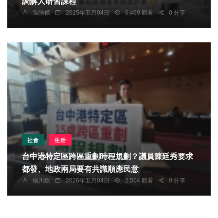
調解人研習課程
張皓傑
2025年五月04日
6,469 觀看
0 分享
社會
生活
台中港特定區跨區重劃時程規劃？議員陳廷秀要求
都發、地政兩局要有共識順應民意
楊川欽
2026年五月04日
2,504 觀看
0 分享