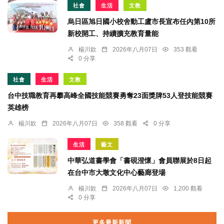
社會
生活
文教
烏日區旭日國小校舍動工盧市長宣布任內第10所
新校開工、持續擴充教育量能
楊川欽
2026年八月07日
353 觀看
0 分享
社會
生活
文教
台中技職教育再攀高峰全國技能競賽勇奪23面獎牌53人登技能競賽
英雄榜
楊川欽
2026年八月07日
358 觀看
0 分享
生活
藝文
中華弘道書學會「書硯澄懷」會員聯展於8日起
在台中市大墩文化中心藝廊登場
楊川欽
2026年八月07日
1,200 觀看
0 分享
更多最新新聞