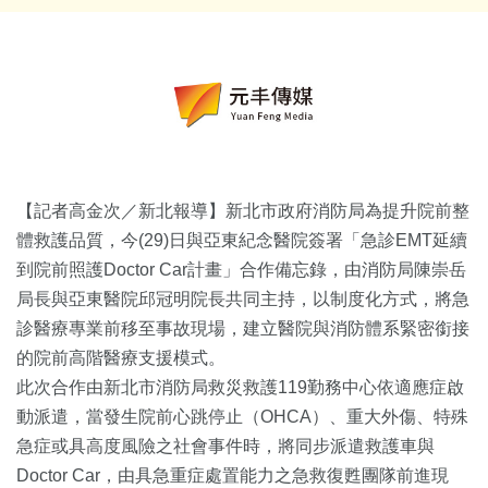
【記者高金次／新北報導】新北市政府消防局為提升院前整
體救護品質，今(29)日與亞東紀念醫院簽署「急診EMT延續
到院前照護Doctor Car計畫」合作備忘錄，由消防局陳崇岳
局長與亞東醫院邱冠明院長共同主持，以制度化方式，將急
診醫療專業前移至事故現場，建立醫院與消防體系緊密銜接
的院前高階醫療支援模式。
此次合作由新北市消防局救災救護119勤務中心依適應症啟
動派遣，當發生院前心跳停止（OHCA）、重大外傷、特殊
急症或具高度風險之社會事件時，將同步派遣救護車與
Doctor Car，由具急重症處置能力之急救復甦團隊前進現