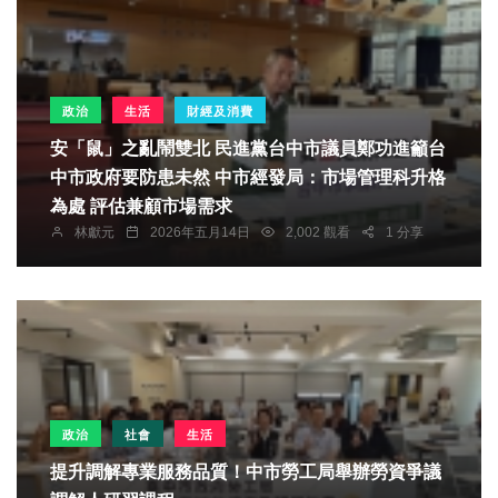
政治
生活
財經及消費
安「鼠」之亂鬧雙北 民進黨台中市議員鄭功進籲台
中市政府要防患未然 中市經發局：市場管理科升格
為處 評估兼顧市場需求
林獻元
2026年五月14日
2,002 觀看
1 分享
政治
社會
生活
提升調解專業服務品質！中市勞工局舉辦勞資爭議