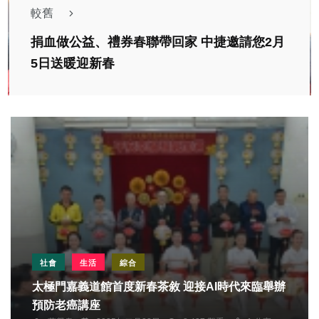
較舊
捐血做公益、禮券春聯帶回家 中捷邀請您2月
5日送暖迎新春
社會
生活
綜合
太極門嘉義道館首度新春茶敘 迎接AI時代來臨舉辦
預防老癌講座