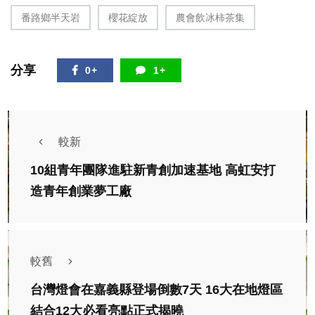
番路鄉半天岩
櫻花綻放
農會飲冰柿茶集
分享
0+
1+
較新
10組青年團隊進駐新青創加速基地 高虹安打
造青年創業夢工廠
較舊
台灣燈會在嘉義縣登場倒數7天 16大在地燈區
結合12大必看亮點正式揭曉