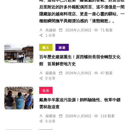
時、這裡早已升起第一縷氤氳的香氣、對居住在
后里附近的許多外籍配偶而言、這不僅僅是一間
隱藏版的越南料理店、更是一座心靈的驛站、一
種能瞬間撫平異鄉漂泊感的「液態鄉愁」。
吳建銘
2026年八月08日
71 觀看
1 分享
藝文
旅遊
百年歷史建築重生！原西螺街長宿舍轉型文化
館 首展解密地方史
蘇榮泉
2026年八月08日
67 觀看
0 分享
生活
戴奧辛羊案追污染源！飼料驗陰性、牧草中鏢
雲林急追查
蘇榮泉
2026年八月08日
116 觀看
0 分享