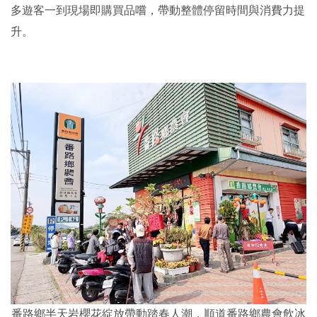
多遊客一到現場即購買品嚐，帶動整體停留時間與消費力提
升。
番路鄉半天岩櫻花綻放帶動踏春人潮，順道番路鄉農會飲冰