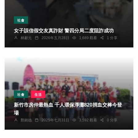
社會
女子誤信假交友真詐財 警四分局二度阻詐成功
林獻元
2026年五月28日
1,689 觀看
1 分享
社會
生活
新竹市房仲最熱血 千人環保淨灘820捐血交棒今登
場
鄭銘德
2025年七月31日
3,592 觀看
0 分享