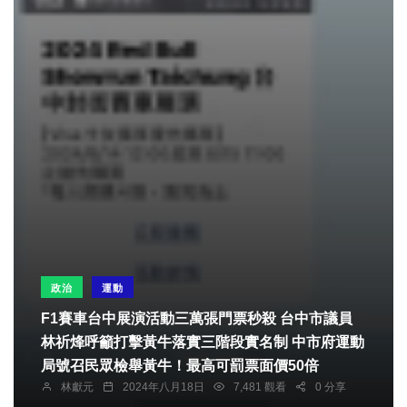
政治
運動
F1賽車台中展演活動三萬張門票秒殺 台中市議員
林祈烽呼籲打擊黃牛落實三階段實名制 中市府運動
局號召民眾檢舉黃牛！最高可罰票面價50倍
林獻元
2024年八月18日
7,481 觀看
0 分享