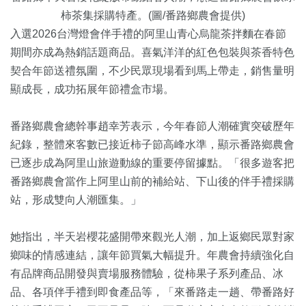
柿茶集採購特產。(圖/番路鄉農會提供)
入選2026台灣燈會伴手禮的阿里山青心烏龍茶拌麵在春節
期間亦成為熱銷話題商品。喜氣洋洋的紅色包裝與茶香特色
契合年節送禮氛圍，不少民眾現場看到馬上帶走，銷售量明
顯成長，成功拓展年節禮盒市場。
番路鄉農會總幹事趙幸芳表示，今年春節人潮確實突破歷年
紀錄，整體來客數已接近柿子節高峰水準，顯示番路鄉農會
已逐步成為阿里山旅遊動線的重要停留據點。「很多遊客把
番路鄉農會當作上阿里山前的補給站、下山後的伴手禮採購
站，形成雙向人潮匯集。」
她指出，半天岩櫻花盛開帶來觀光人潮，加上返鄉民眾對家
鄉味的情感連結，讓年節買氣大幅提升。年農會持續強化自
有品牌商品開發與賣場服務體驗，從柿果子系列產品、冰
品、各項伴手禮到即食產品等，「來番路走一趟、帶番路好