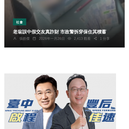
社會
老翁誤中假交友真詐財 市政警拆穿保住其積蓄
張皓傑
2026年一月26日
2,413 觀看
1 分享