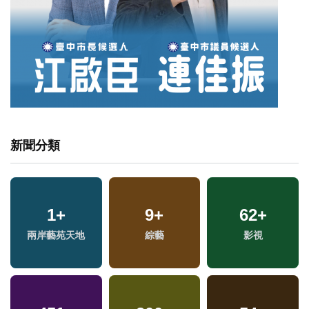
新聞分類
1
+
9
+
62
+
專
兩
兩岸藝苑天地
綜藝
影視
區