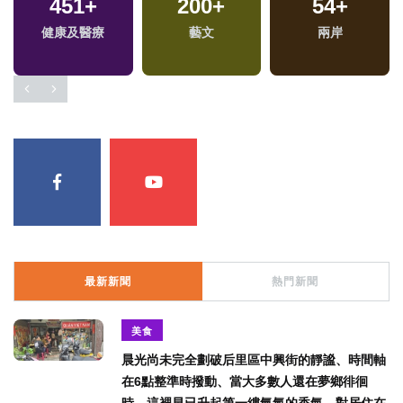
451
+
200
+
54
+
健康及醫療
藝文
兩岸
最新新聞
熱門新聞
美食
晨光尚未完全劃破后里區中興街的靜謐、時間軸
在6點整準時撥動、當大多數人還在夢鄉徘徊