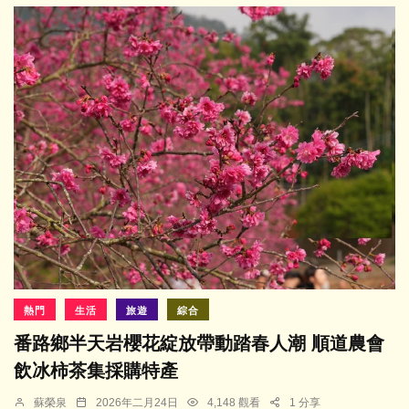
熱門
生活
旅遊
綜合
番路鄉半天岩櫻花綻放帶動踏春人潮 順道農會
飲冰柿茶集採購特產
蘇榮泉
2026年二月24日
4,148 觀看
1 分享