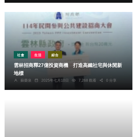
社會
生活
綜合
雲林招商釋27億投資商機 打造高鐵社宅與休閒新
地標
蘇榮泉
2025年七月10日
7,268 觀看
0 分享