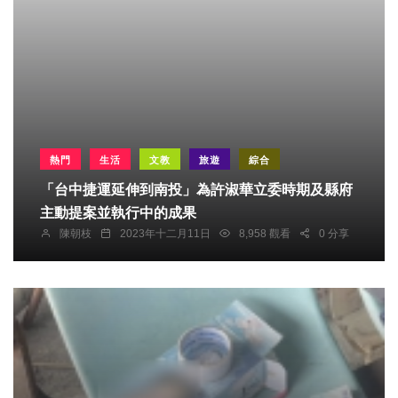
熱門
生活
文教
旅遊
綜合
「台中捷運延伸到南投」為許淑華立委時期及縣府
主動提案並執行中的成果
陳朝枝
2023年十二月11日
8,958 觀看
0 分享