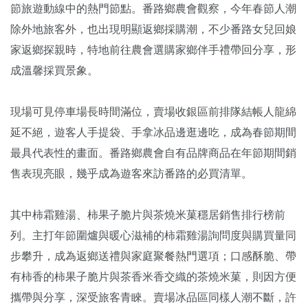
節旅遊動線中的熱門節點。番路鄉農會觀察，今年春節人潮
除外地旅客外，也出現明顯返鄉採購潮，不少番路女兒回娘
家返鄉探親時，特地前往農會選購家鄉伴手禮帶回分享，形
成溫馨採買景象。
現場可見停車場長時間滿位，賣場收銀區前排隊結帳人龍綿
延不絕，遊客人手提袋、手拿冰品邊逛邊吃，成為春節期間
最具代表性的畫面。番路鄉農會自有品牌商品在年節期間銷
售表現亮眼，幾乎成為遊客來訪番路的必買清單。
其中柿霜雞湯、柿果子脆片與茶燒米菓穩居銷售排行榜前
列。主打年節圍爐與暖心滋補的柿霜雞湯詢問度與購買量同
步攀升，成為返鄉送禮與家庭聚餐熱門選項；口感酥脆、帶
有柿香的柿果子脆片與茶香米香交織的茶燒米菓，則因方便
攜帶與分享，深受旅客青睞。賣場冰品區同樣人潮不斷，許