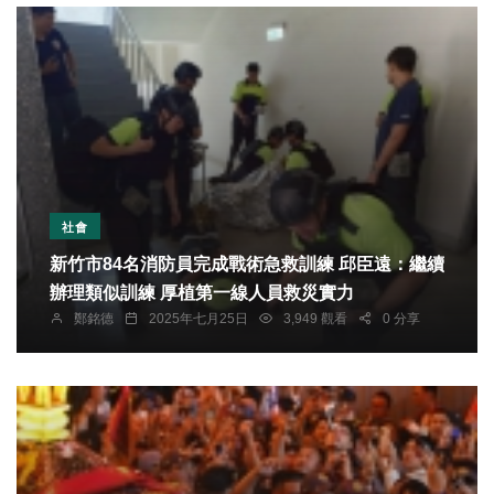
社會
新竹市84名消防員完成戰術急救訓練 邱臣遠：繼續
辦理類似訓練 厚植第一線人員救災實力
鄭銘德
2025年七月25日
3,949 觀看
0 分享