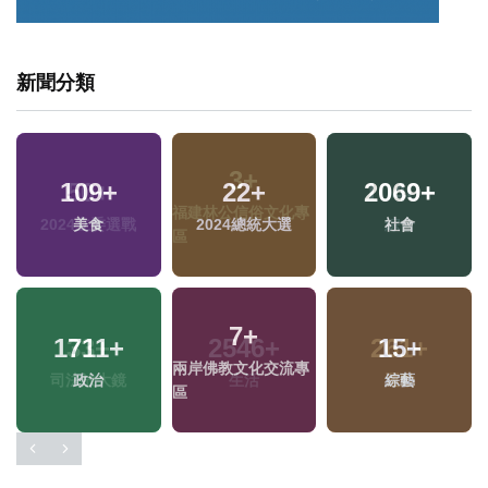
新聞分類
109
+
22
+
2069
+
美食
2024總統大選
社會
7
+
1711
+
15
+
兩岸佛教文化交流專
政治
綜藝
區