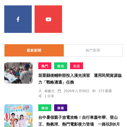
最新新聞
熱門新聞
熱門
政治
生活
苗栗縣後輔幹部投入漢光演習 運用民間資源協
力「戰略溝通」任務
林獻元
2026年八月09日
272 觀看
1 分享
政治
旅遊
台中暑假親子放電攻略！自行車嘉年華、登山
王、熱氣球、熱門電影接力登場 一路玩到8月