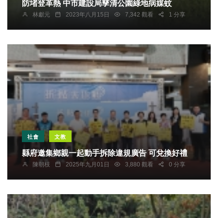
防堵登革熱 中市建設局孳清公園綠地病媒蚊
林獻元
2023年八月15日
7,342 觀看
1 分享
社會
文教
縣府邀集鄉親一起動手拆除違規廣告 可兌換好禮
陳朝枝
2025年九月01日
3,880 觀看
0 分享