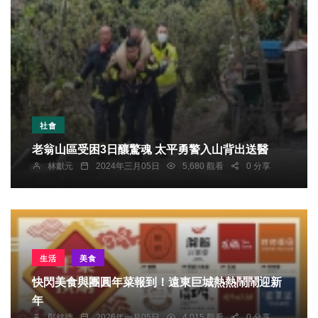
社會
老翁山區受困3日釀驚魂 太平勇警入山背出送醫
林獻元
2024年三月05日
5,680 觀看
0 分享
生活
美食
快閃美食與團圓年菜報到！遠東巨城熱熱鬧鬧迎新
年
鄭銘德
2026年一月05日
4,015 觀看
0 分享