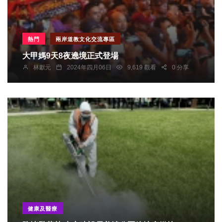
熱門
兩岸道教文化交流專區
大甲媽9天8夜遶境正式登場
林獻元
2024年四月06日
9,619 觀看
0 分享
健康及醫療