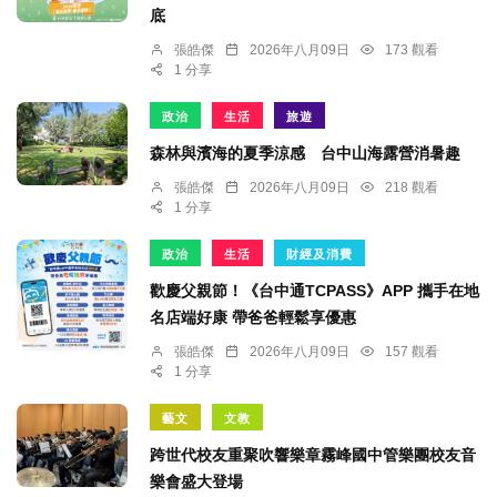
底
張皓傑
2026年八月09日
173 觀看
1 分享
政治
生活
旅遊
森林與濱海的夏季涼感 台中山海露營消暑趣
張皓傑
2026年八月09日
218 觀看
1 分享
政治
生活
財經及消費
歡慶父親節！《台中通TCPASS》APP 攜手在地
名店端好康 帶爸爸輕鬆享優惠
張皓傑
2026年八月09日
157 觀看
1 分享
藝文
文教
跨世代校友重聚吹響樂章霧峰國中管樂團校友音
樂會盛大登場