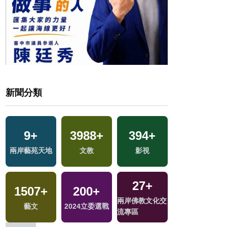
新聞分類
6497
9
+
+
3988
2951
+
+
394
430
+
+
79
+
兩岸藝苑天地
政治
財經及消費
文教
影視
美食
海峽論壇專區
27
14
+
+
225
+
1507
4083
+
+
200
8
+
+
兩岸佛教文化交
福建林公信俗文
兩岸道教文化交
藝文
綜合
2024立委選戰
2023金鐘獎
流專區
化專區
流專區