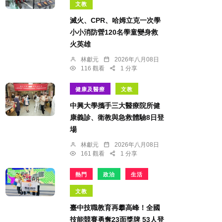
文教
滅火、CPR、哈姆立克一次學
小小消防營120名學童變身救
火英雄
林獻元
2026年八月08日
116 觀看
1 分享
健康及醫療
文教
中興大學攜手三大醫療院所健
康義診、衛教與急救體驗8日登
場
林獻元
2026年八月08日
161 觀看
1 分享
熱門
政治
生活
文教
臺中技職教育再攀高峰！全國
技能競賽勇奪23面獎牌 53人登