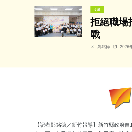
文教
拒絕職場
戰
鄭銘德
202
【記者鄭銘德／新竹報導】新竹縣政府自1