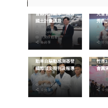
內政部次長董建宏拜
大陸
會縣長許淑華 溝通
究會
國土計畫議題
秀燕
陳朝枝
洪
2024年八月17日
20
7,939 觀看
2,
0 分享
0 
財經及消費
文教
藝文
中興大學研發新型電
《子
動車自驅動感測器登
竹市
國際頂尖期刊及報導
會圓滿落幕
林獻元
鄭
期待
2023年十一月06日
20
6,695 觀看
4,
0 分享
0 