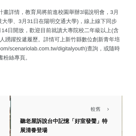
計畫詳情，教育局將前進校園舉辦3場說明會，3月
技大學、3月31日在陽明交通大學)，線上線下同步
月14日開放，歡迎目前就讀大專院校二年級以上(含
鮮人踴躍投遞履歷。詳情可上新竹縣數位創新青年培
m/scenariolab.com.tw/digitalyouth)查詢，或隨時
書粉絲專頁。
較舊
」
聽老屋訴說台中記憶「好室發聲」特
政治
財經及消費
展清眷登場
評論