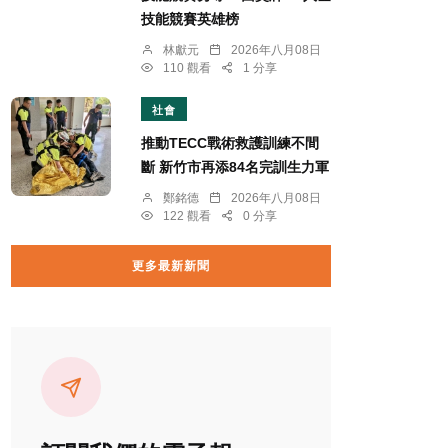
技能競賽英雄榜
林獻元
2026年八月08日
110 觀看
1 分享
社會
推動TECC戰術救護訓練不間
斷 新竹市再添84名完訓生力軍
鄭銘德
2026年八月08日
122 觀看
0 分享
更多最新新聞