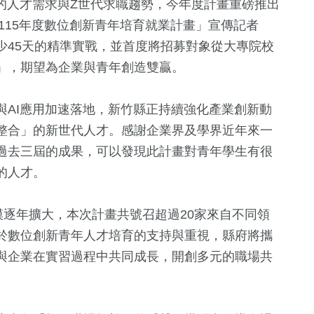
的人才需求與Z世代求職趨勢，今年度計畫重磅推出
「115年度數位創新青年培育就業計畫」宣傳記者
少45天的精準實戰，並首度將招募對象從大專院校
」，期望為企業與青年創造雙贏。
與AI應用加速落地，新竹縣正持續強化產業創新動
整合」的新世代人才。感謝企業界及學界近年來一
過去三屆的成果，可以發現此計畫對青年學生有很
的人才。
+
409
+
兩岸
模逐年擴大，本次計畫共號召超過20家來自不同領
於數位創新青年人才培育的支持與重視，縣府將攜
與企業在實習過程中共同成長，開創多元的職場共
+
90
+
2024總統大選