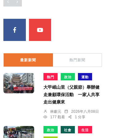
最新新聞
熱門新聞
熱門
政治
運動
大甲岷山里（父親節）舉辦健
走兼顧環保活動 一家人共享
走出健康來
林獻元
2026年八月08日
177 觀看
1 分享
政治
社會
生活