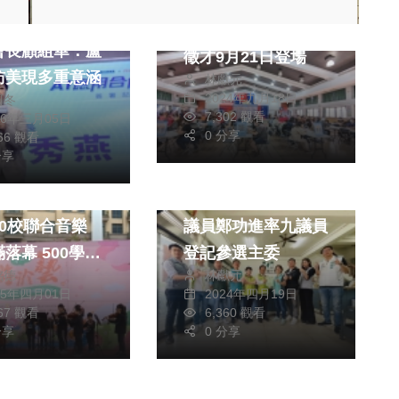
16家廠商釋出530職
上海海峽兩岸研
缺！中市大甲區職場
會長顧組華：盧
徵才9月21日登場
訪美現多重意涵
林獻元
2024年九月18日
阿冬
7,302 觀看
26年三月05日
0 分享
966 觀看
分享
政治
曰：游於藝》新
找回創黨黨魂 中市
10校聯合音樂
議員鄭功進率九議員
 500學子
登記參選主委
銘德
林獻元
明年再會
25年四月01日
2024年四月19日
767 觀看
6,360 觀看
分享
0 分享