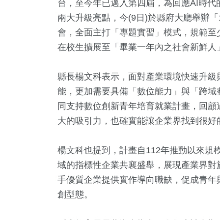
台，至今年已邁入第四屆，為回應AI時代
兩大升級亮點，今(9日)於縣府大廳舉辦
會，全面主打「專題實習」模式，規範至
在校生擴展至「畢業一年內之社會新鮮人
縣長楊文科表示，面對產業環境快速升級
能，更加需要具備「數位能力」與「跨域
同支持數位創新青年培育就業計畫，回顧
大的吸引力，也確實能讓企業界找到很好
59
+
59
+
2425
+
103
活
綜藝
旅遊
評論
楊文科也提到，計畫自112年推動以來規
域的指標性企業共襄盛舉，展現產業界對
手優質企業提供實作導向職缺，促成青年
126
+
991
創型態。
司法放大鏡
運動