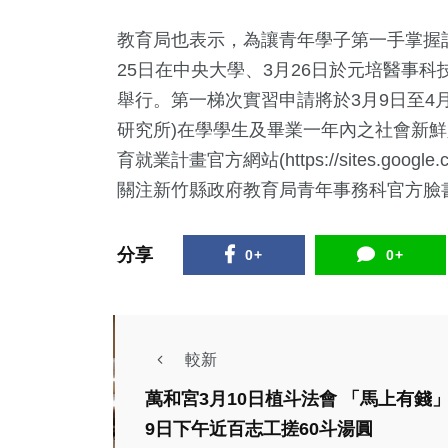
教育局也表示，為讓青年學子第一手掌握
25日在中央大學、3月26日於元培醫事科
舉行。第一梯次實習申請將於3月9日至4
研究所)在學學生及畢業一年內之社會新
育就業計畫官方網站(https://sites.google.co
關注新竹縣政府教育局青年事務科官方臉
分享
0+
0+
較新
萬和宮3月10日植斗法會 「馬上有錢
熱門
生活
9日下午近百志工搓60斗湯圓
文教
綜合
政治