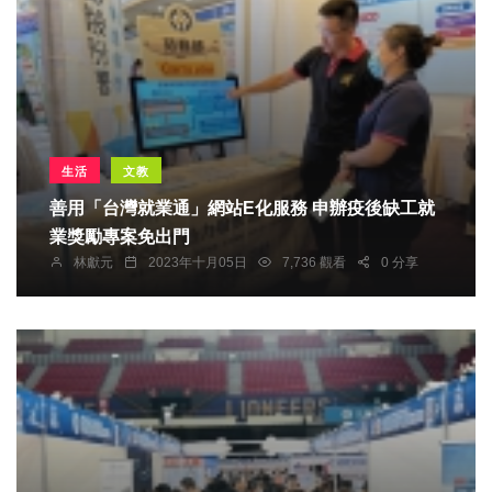
生活
文教
善用「台灣就業通」網站E化服務 申辦疫後缺工就
業獎勵專案免出門
林獻元
2023年十月05日
7,736 觀看
0 分享