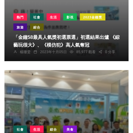
熱門
社會
生活
影視
2023金鐘獎
旅遊
綜合
「金鐘58最具人氣獎初選票選」初選結果出爐 《綜
藝玩很大》、《模仿犯》高人氣奪冠
楊珊雯
2023年十月05日
85,977 觀看
0 分享
社會
生活
綜合
美食