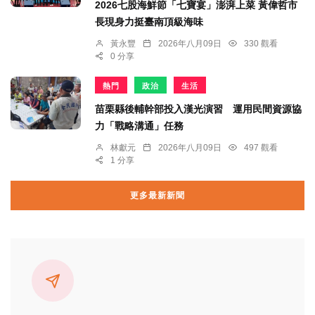
2026七股海鮮節「七寶宴」澎湃上菜 黃偉哲市
長現身力挺臺南頂級海味
黃永豐
2026年八月09日
330 觀看
0 分享
熱門
政治
生活
苗栗縣後輔幹部投入漢光演習 運用民間資源協
力「戰略溝通」任務
林獻元
2026年八月09日
497 觀看
1 分享
更多最新新聞