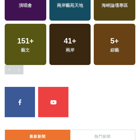
演唱會
兩岸藝苑天地
海峽論壇專區
151
+
41
+
5
+
兩
藝文
兩岸
綜藝
區
最新新聞
熱門新聞