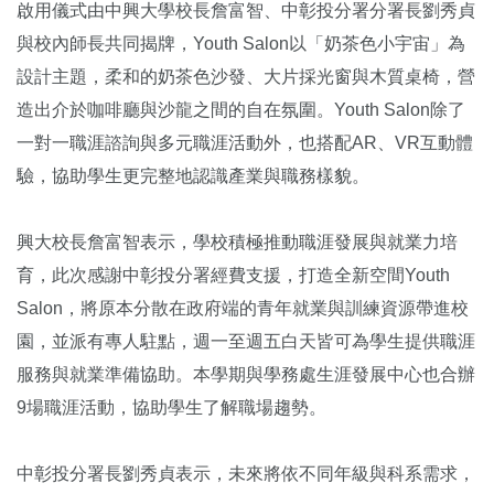
啟用儀式由中興大學校長詹富智、中彰投分署分署長劉秀貞
與校內師長共同揭牌，Youth Salon以「奶茶色小宇宙」為
設計主題，柔和的奶茶色沙發、大片採光窗與木質桌椅，營
造出介於咖啡廳與沙龍之間的自在氛圍。Youth Salon除了
一對一職涯諮詢與多元職涯活動外，也搭配AR、VR互動體
驗，協助學生更完整地認識產業與職務樣貌。
興大校長詹富智表示，學校積極推動職涯發展與就業力培
育，此次感謝中彰投分署經費支援，打造全新空間Youth
Salon，將原本分散在政府端的青年就業與訓練資源帶進校
園，並派有專人駐點，週一至週五白天皆可為學生提供職涯
服務與就業準備協助。本學期與學務處生涯發展中心也合辦
9場職涯活動，協助學生了解職場趨勢。
中彰投分署長劉秀貞表示，未來將依不同年級與科系需求，