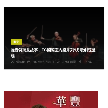
藝文
從音符聽見故事，TC國際室內樂系列9月歌劇院登
場
張皓傑
2025年九月04日
3,751 觀看
0 分享