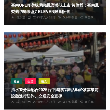
臺南OPEN 美味萊臨鳳梨美味上市 黃偉哲：臺南鳳
梨截切鮮果盒7-ELEVEN限量販售！
黃永豐
2025年六月18日
5,248 觀看
0 分享
社會
生活
藝文
清水警分局配合2025台中國際踩舞活動於紫雲巖前
設攤進行防詐、交通安全宣導
楊川欽
2025年九月27日
3,475 觀看
0 分享