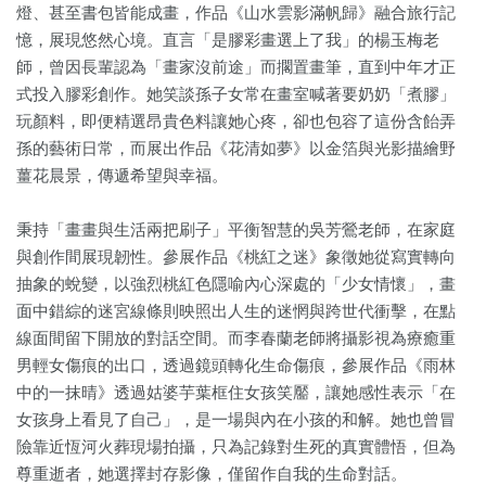
燈、甚至書包皆能成畫，作品《山水雲影滿帆歸》融合旅行記
憶，展現悠然心境。直言「是膠彩畫選上了我」的楊玉梅老
師，曾因長輩認為「畫家沒前途」而擱置畫筆，直到中年才正
式投入膠彩創作。她笑談孫子女常在畫室喊著要奶奶「煮膠」
玩顏料，即便精選昂貴色料讓她心疼，卻也包容了這份含飴弄
孫的藝術日常，而展出作品《花清如夢》以金箔與光影描繪野
薑花晨景，傳遞希望與幸福。
秉持「畫畫與生活兩把刷子」平衡智慧的吳芳鶯老師，在家庭
與創作間展現韌性。參展作品《桃紅之迷》象徵她從寫實轉向
抽象的蛻變，以強烈桃紅色隱喻內心深處的「少女情懷」，畫
面中錯綜的迷宮線條則映照出人生的迷惘與跨世代衝擊，在點
線面間留下開放的對話空間。而李春蘭老師將攝影視為療癒重
男輕女傷痕的出口，透過鏡頭轉化生命傷痕，參展作品《雨林
中的一抹晴》透過姑婆芋葉框住女孩笑靨，讓她感性表示「在
女孩身上看見了自己」，是一場與內在小孩的和解。她也曾冒
險靠近恆河火葬現場拍攝，只為記錄對生死的真實體悟，但為
尊重逝者，她選擇封存影像，僅留作自我的生命對話。