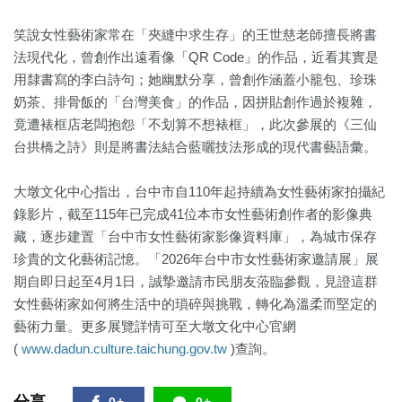
笑說女性藝術家常在「夾縫中求生存」的王世慈老師擅長將書
法現代化，曾創作出遠看像「QR Code」的作品，近看其實是
用隸書寫的李白詩句；她幽默分享，曾創作涵蓋小籠包、珍珠
奶茶、排骨飯的「台灣美食」的作品，因拼貼創作過於複雜，
竟遭裱框店老闆抱怨「不划算不想裱框」，此次參展的《三仙
台拱橋之詩》則是將書法結合藍曬技法形成的現代書藝語彙。
大墩文化中心指出，台中市自110年起持續為女性藝術家拍攝紀
錄影片，截至115年已完成41位本市女性藝術創作者的影像典
藏，逐步建置「台中市女性藝術家影像資料庫」，為城市保存
珍貴的文化藝術記憶。「2026年台中市女性藝術家邀請展」展
期自即日起至4月1日，誠摯邀請市民朋友蒞臨參觀，見證這群
女性藝術家如何將生活中的瑣碎與挑戰，轉化為溫柔而堅定的
藝術力量。更多展覽詳情可至大墩文化中心官網
(
www.dadun.culture.taichung.gov.tw
)查詢。