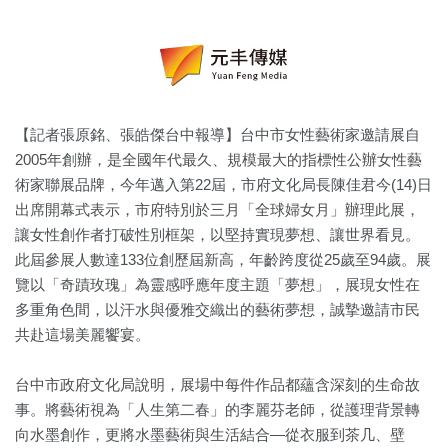
【記者張原銘、張皓傑台中報導】台中市女性藝術家邀請展自
2005年創辦，是全國年代最久、規模最大的指標性公辦女性藝
術家聯展品牌，今年邁入第22屆，市府文化局長陳佳君今(14)日
出席開幕式表示，市府特別於三月「全球婦女月」辦理此展，
讓女性創作者打破性別框架，以堅持實現夢想、讓世界看見。
此屆參展人數達133位創歷屆新高，年齡跨度從25歲至94歲。展
覽以「奇蹟玫瑰」為靈感呼應年度主題「夢想」，展現女性在
多重角色間，以汗水與優雅交織出的藝術夢想，誠摯邀請市民
共赴這場美麗饗宴。
台中市政府文化局說明，展場中每件作品都蘊含深刻的生命故
事。將藝術視為「人生第二春」的李麗芬老師，從護理背景轉
向水墨創作，更將水墨藝術與生活結合—從衣服到茶几、壁