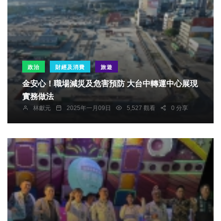
政治
財經及消費
旅遊
金安心！職場減災及危害預防 大台中轉運中心展現
實務做法
林獻元
2025年一月09日
5,527 觀看
0 分享