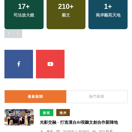
17
+
210
+
1
+
兩
司法放大鏡
藝文
兩岸藝苑天地
區
最新新聞
熱門新聞
影視
兩岸
光影交融 · 打造漢台AI視聽文創合作新陣地
康嵐
2026年八月08日
303 觀看