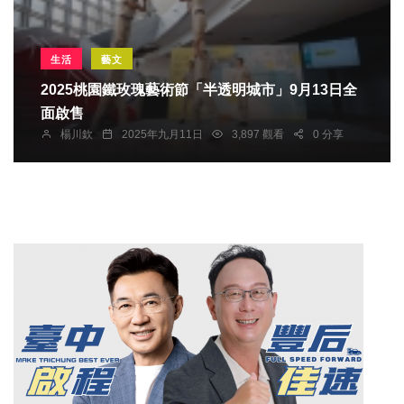
生活
藝文
2025桃園鐵玫瑰藝術節「半透明城市」9月13日全
面啟售
楊川欽
2025年九月11日
3,897 觀看
0 分享