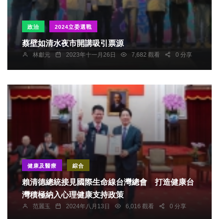
政治
2024立委選戰
蔡壁如清水夜市開講吸引票源
林獻元
2023年十一月26日
7,682 觀看
0 分享
健康及醫療
綜合
賴清德總統接見國際生命線台灣總會 打造健康台
灣積極納入心理健康支持政策
范麗玉
2024年八月13日
6,016 觀看
0 分享