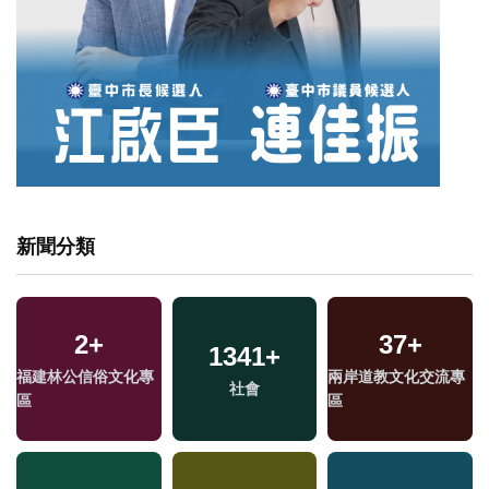
新聞分類
2
+
37
+
1341
+
福建林公信俗文化專
兩岸道教文化交流專
社會
區
區