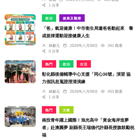
1 分享
政治
健康及醫療
「爸」氣迎健康！中市衛生局邀爸爸動起來 養
成規律運動迎接健康人生
林獻元
2026年八月08日
342 觀看
0 分享
熱門
政治
生活
彰化縣後備輔導中心支援「同心36號」演習 協
力假訊息蒐證澄清演練
林獻元
2026年八月08日
453 觀看
1 分享
熱門
文教
南投青年躍上國際！旭光高中「黃金海岸造夢
者」赴澳圓夢 副縣長王瑞德代許縣長授旗鼓勵祝
福