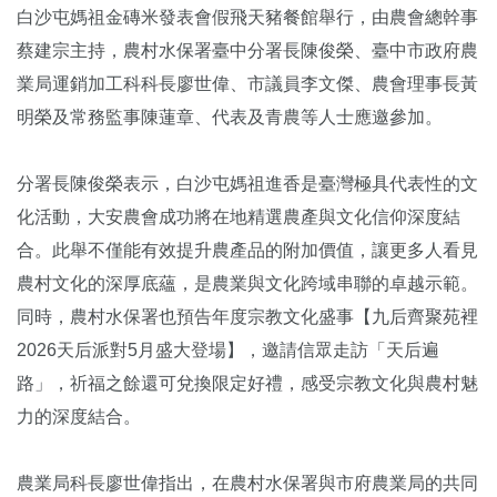
白沙屯媽祖金磚米發表會假飛天豬餐館舉行，由農會總幹事
蔡建宗主持，農村水保署臺中分署長陳俊榮、臺中市政府農
業局運銷加工科科長廖世偉、市議員李文傑、農會理事長黃
明榮及常務監事陳蓮章、代表及青農等人士應邀參加。
分署長陳俊榮表示，白沙屯媽祖進香是臺灣極具代表性的文
化活動，大安農會成功將在地精選農產與文化信仰深度結
合。此舉不僅能有效提升農產品的附加價值，讓更多人看見
農村文化的深厚底蘊，是農業與文化跨域串聯的卓越示範。
同時，農村水保署也預告年度宗教文化盛事【九后齊聚苑裡
2026天后派對5月盛大登場】，邀請信眾走訪「天后遍
路」，祈福之餘還可兌換限定好禮，感受宗教文化與農村魅
力的深度結合。
農業局科長廖世偉指出，在農村水保署與市府農業局的共同