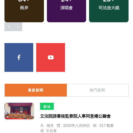
兩岸
生活
演唱會
文教
司法放大鏡
運動
最新新聞
熱門新聞
政治
立法院請審核監察院人事同意權公聽會
胡月
2026年八月06日
517 觀看
0 分享