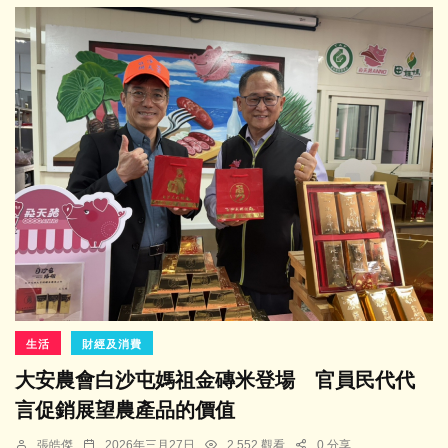
生活
財經及消費
大安農會白沙屯媽祖金磚米登場 官員民代代
言促銷展望農產品的價值
張皓傑
2026年三月27日
2,552 觀看
0 分享