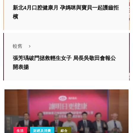
新北4月口腔健康月 孕媽咪與寶貝一起護齒拒
檳
較舊
張芳瑀破門拯救輕生女子 局長吳敬田會報公
開表揚
生活
財經及消費
綜合