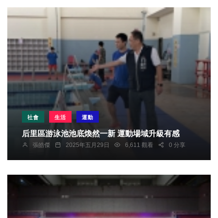
社會
生活
運動
后里區游泳池池底煥然一新 運動場域升級有感
張皓傑
2025年五月29日
6,611 觀看
0 分享