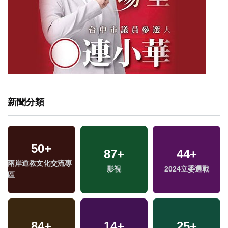
新聞分類
50
+
13
+
332
87
+
+
44
95
+
+
兩岸道教文化交流專
綜藝
影視
藝文
2024立委選戰
美食
區
1992
84
+
+
822
14
+
+
204
25
+
+