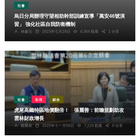
社會
烏日分局辦理守望相助幹部訓練宣導「萬安46號演
習」 強化社區自我防衛機制
林獻元
2023年七月18日
6,364 觀看
1 分享
社會
生活
綜合
虎尾高鐵特區地價翻倍！ 張麗善：前瞻規劃助攻
雲林財政增長
蘇榮泉
2025年十一月06日
7,229 觀看
0 分享