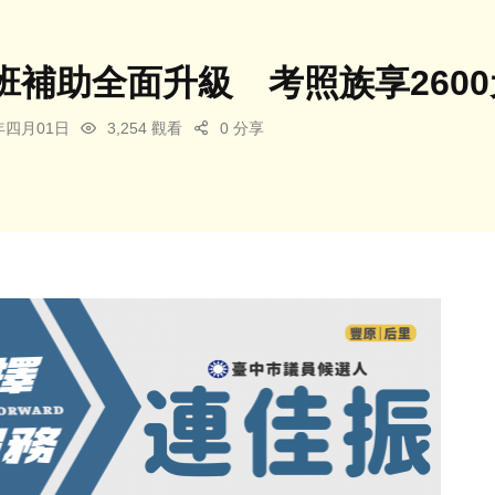
班補助全面升級 考照族享260
6年四月01日
3,254 觀看
0 分享