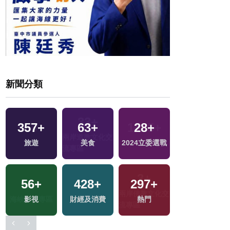
新聞分類
357
+
63
+
28
+
10
+
旅遊
美食
2024立委選戰
演唱會
56
+
428
+
297
+
143
+
交
影視
財經及消費
熱門
運動