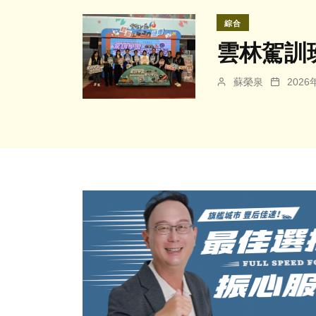
綜合
雲林駕訓
蘇榮泉
202