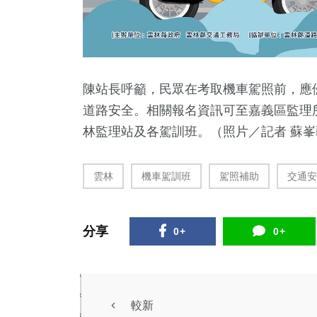
陳站長呼籲，民眾在考取機車駕照前，應
道路安全。相關報名資訊可至嘉義區監理
林監理站及各駕訓班。（照片／記者 蘇峯
雲林
機車駕訓班
駕照補助
交通安
分享
0+
0+
較新