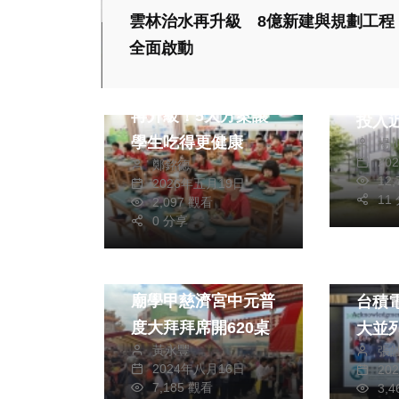
雲林治水再升級 8億新建與規劃工程
生活
全面啟動
文教
全臺
新竹縣免費營養午餐
國立
再升級！5大方案讓
投入
學生吃得更健康
楊
雄校
20
鄭銘德
舍之
12
2026年五月19日
11
2,097 觀看
社會
生活
0 分享
健康及醫療
文教
保生大帝台灣開基祖
東海
廟學甲慈濟宮中元普
台積
度大拜拜席開620桌
大並
黃永豐
張
2024年八月16日
20
7,185 觀看
3,