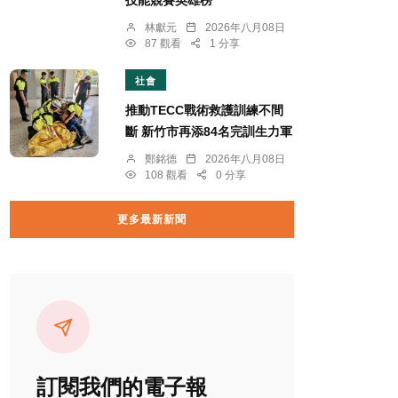
技能競賽英雄榜
林獻元
2026年八月08日
87 觀看
1 分享
社會
推動TECC戰術救護訓練不間
斷 新竹市再添84名完訓生力軍
鄭銘德
2026年八月08日
108 觀看
0 分享
更多最新新聞
訂閱我們的電子報