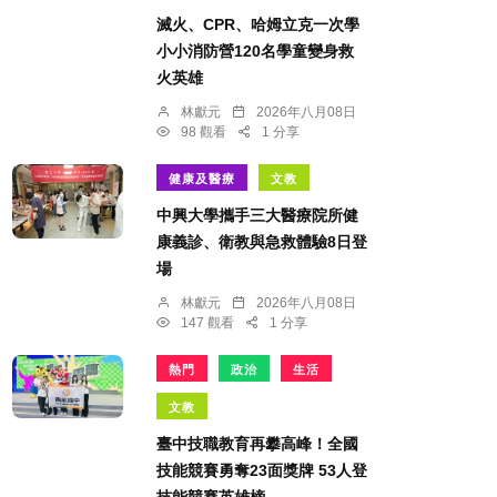
滅火、CPR、哈姆立克一次學
小小消防營120名學童變身救
火英雄
林獻元
2026年八月08日
98 觀看
1 分享
健康及醫療
文教
中興大學攜手三大醫療院所健
康義診、衛教與急救體驗8日登
場
林獻元
2026年八月08日
147 觀看
1 分享
熱門
政治
生活
文教
臺中技職教育再攀高峰！全國
技能競賽勇奪23面獎牌 53人登