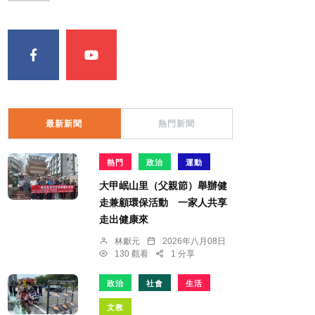
最新新聞
熱門新聞
熱門
政治
運動
大甲岷山里（父親節）舉辦健
走兼顧環保活動 一家人共享
走出健康來
林獻元
2026年八月08日
130 觀看
1 分享
政治
社會
生活
文教