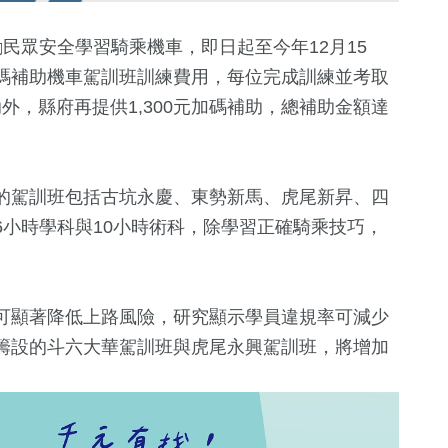
勵民眾安全學習騎乘機車，即日起至今年12月15
碼補助機車駕訓班訓練費用，每位完成訓練並考取
助外，縣府再提供1,300元加碼補助，總補助金額達
的駕訓班包括古坑永慶、東勢新馬、虎尾新昇、四
小時學科與10小時術科，除學習正確騎乘技巧，
33
+
18
+
958
+
1425
+
兩岸道教文化交
司法放大鏡
政治
生活
流專區
可顯著降低上路風險，研究顯示學員違規率可減少
3
+
在籌設的斗六大華駕訓班與虎尾永興駕訓班，將增加
+
578
+
11
+
8
+
兩岸佛教文化
文教
海峽論壇專區
綜藝
流專區