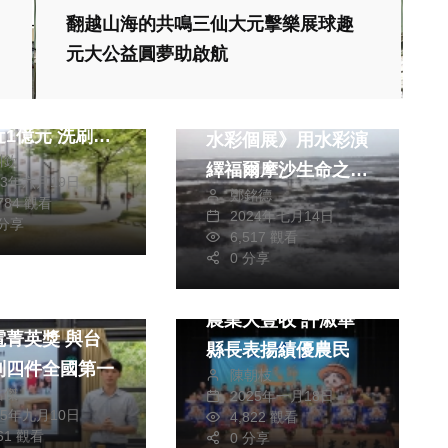
翻越山海的共鳴三仙大元擊樂展球趣
元大公益圓夢助啟航
最爛大學宿舍？
藝文
嘉義大學砸重金
《浮生千山路－巴力
近1億元 洗刷民
水彩個展》用水彩演
川欽
區「返校味」宿
繹福爾摩沙生命之美
23年六月19日
名！
鄭銘德
竹市文化藝廊即日起
,784 觀看
2024年七月14日
 分享
開展
6,517 觀看
0 分享
生活
綜合
大學研究生勇奪
農業大豐收 許淑華
電菁英獎 與台
縣長表揚績優農民
列四件全國第一
陳朝枝
皓傑
2025年一月18日
25年九月10日
4,822 觀看
461 觀看
0 分享