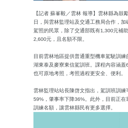
【記者 蘇峯毅／雲林 報導】雲林縣為鼓
日，與雲林監理站及交通工務局合作，加
駕照的民眾，除了交通部既有1,300元補
2,600元，且名額不限。
目前雲林地區提供普通重型機車駕駛訓練
湖東泰及麥寮東信駕訓班。課程內容涵蓋6
2
+
15
+
497
+
60
+
也可原地考照，考照過程更安全、便利。
合
評論
健康及醫療
兩岸
雲林監理站站長陳啓文指出，駕訓班訓練
2
+
59%，肇事率下降36%。此外，目前正
1177
訓練名額，讓雲林縣民有更多選擇。
福建林公信俗文
社會
化專區