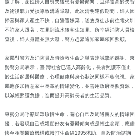
據了解，謝姓婦人自喪夫後患有憂鬱傾向，且伴隨高齡失智
及術後聽力受損導致溝通障礙。此次清明連假期間，婦人因
掃墓與家人產生不快，自覺遭嫌棄，遂隻身徒步前往電火圳
不許家人跟著，在見到流水後萌生短見。所幸經消防人員檢
查後，婦人身體並無大礙，警方趕緊通知家屬領回照顧。
家屬對警方及消防員及時搶救生命之舉表達誠摯的感謝。東
勢警分局表示，臺 灣社會已邁入高齡化，長者照護不僅止
於生活起居與醫療，心理健康與身心狀況同樣不容忽視。家
屬應多加留意家中長輩的情緒變化，並善用政府長照資源，
以減輕照護負擔，進而提升高齡長者的生活品質。
東勢分局呼籲民眾珍惜生命，關心自己及周邊親友的情緒困
擾，若發現自己或親朋好友有憂鬱傾向或是輕生念頭，應儘
快至相關醫療機構或撥打生命線1995求助、自殺防治諮詢