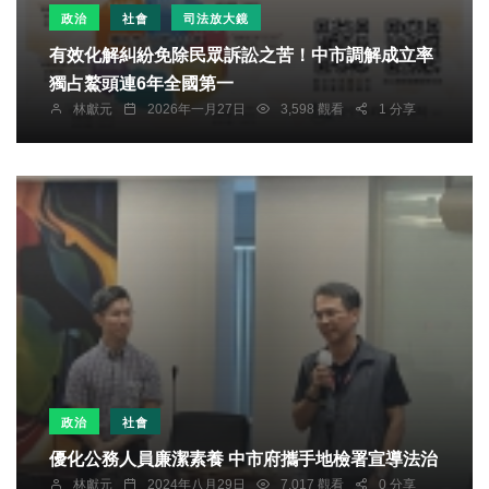
政治
社會
司法放大鏡
有效化解糾紛免除民眾訴訟之苦！中市調解成立率
獨占鰲頭連6年全國第一
林獻元
2026年一月27日
3,598 觀看
1 分享
政治
社會
優化公務人員廉潔素養 中市府攜手地檢署宣導法治
林獻元
2024年八月29日
7,017 觀看
0 分享