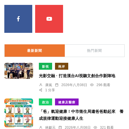
最新新聞
熱門新聞
影視
兩岸
光影交融 · 打造漢台AI視聽文創合作新陣地
康嵐
2026年八月08日
296 觀看
1 分享
政治
健康及醫療
「爸」氣迎健康！中市衛生局邀爸爸動起來 養
成規律運動迎接健康人生
林獻元
2026年八月08日
321 觀看