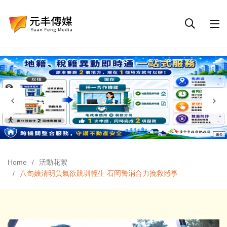
Home
活動花絮
八旬嬤清明負氣欲跳圳輕生 石岡警消合力挽救憾事