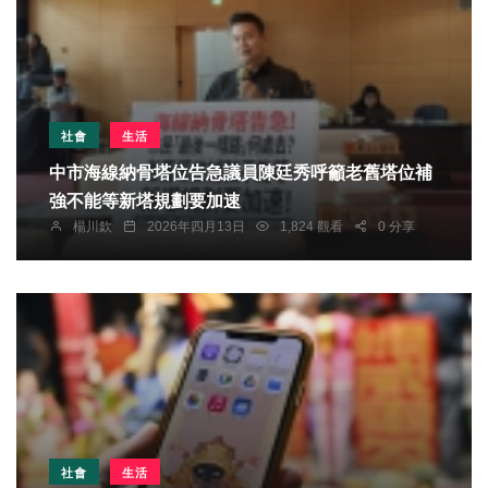
社會
生活
中市海線納骨塔位告急議員陳廷秀呼籲老舊塔位補
強不能等新塔規劃要加速
楊川欽
2026年四月13日
1,824 觀看
0 分享
社會
生活