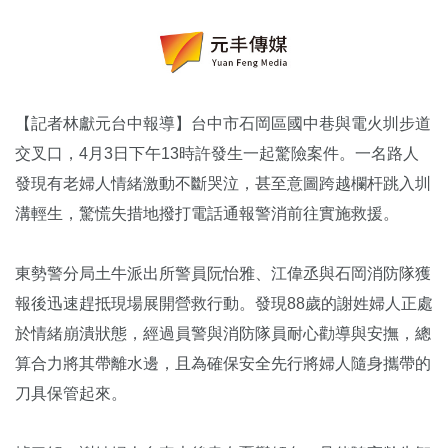
【記者林獻元台中報導】台中市石岡區國中巷與電火圳步道
交叉口，4月3日下午13時許發生一起驚險案件。一名路人
發現有老婦人情緒激動不斷哭泣，甚至意圖跨越欄杆跳入圳
溝輕生，驚慌失措地撥打電話通報警消前往實施救援。
東勢警分局土牛派出所警員阮怡雅、江偉丞與石岡消防隊獲
報後迅速趕抵現場展開營救行動。發現88歲的謝姓婦人正處
於情緒崩潰狀態，經過員警與消防隊員耐心勸導與安撫，總
算合力將其帶離水邊，且為確保安全先行將婦人隨身攜帶的
刀具保管起來。