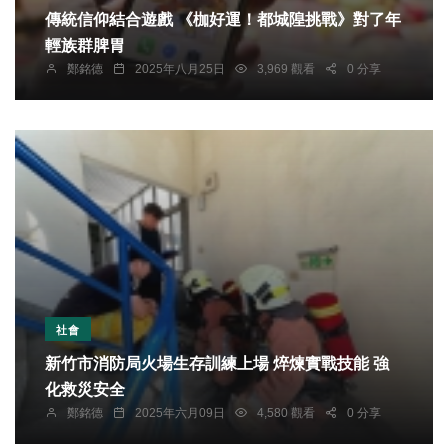
傳統信仰結合遊戲 《枷好運！都城隍挑戰》對了年
輕族群脾胃
鄭銘德
2025年八月25日
3,969 觀看
0 分享
社會
新竹市消防局火場生存訓練上場 焠煉實戰技能 強
化救災安全
鄭銘德
2025年六月09日
4,580 觀看
0 分享