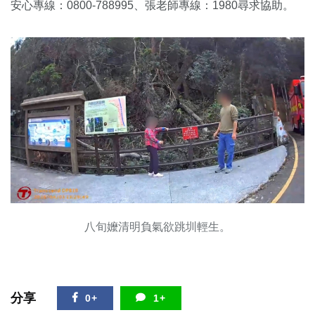
安心專線：0800-788995、張老師專線：1980尋求協助。
八旬嬤清明負氣欲跳圳輕生。
分享
0+
1+