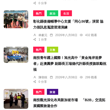
0 分享
熱門
政治
生活
彰化縣後備輔導中心支援「同心36號」演習 協
力假訊息蒐證澄清演練
林獻元
2026年八月08日
432 觀看
1 分享
熱門
文教
南投青年躍上國際！旭光高中「黃金海岸造夢
者」赴澳圓夢 副縣長王瑞德代許縣長授旗鼓勵祝
福
陳朝枝
2026年八月08日
299 觀看
0 分享
熱門
旅遊
南投觀光深化布局新加坡市場 「B2B」交流拓
展國際旅遊合作