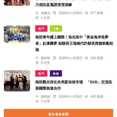
力假訊息蒐證澄清演練
林獻元
2026年八月08日
677 觀看
1 分享
熱門
文教
南投青年躍上國際！旭光高中「黃金海岸造夢
者」赴澳圓夢 副縣長王瑞德代許縣長授旗鼓勵祝
福
陳朝枝
2026年八月08日
490 觀看
0 分享
熱門
旅遊
南投觀光深化布局新加坡市場 「B2B」交流拓
展國際旅遊合作
陳朝枝
2026年八月08日
462 觀看
0 分享
更多最新新聞