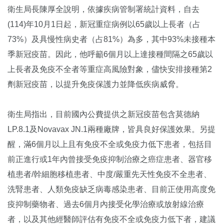
衛生局長陳厚全說明，依據疾病管制署統計資料，自去
(114)年10月1日起，新冠重症病例以65歲以上長者（占
73%）及具慢性病史者（占81%）為多，其中93%未接種本
季新冠疫苗。因此，他呼籲6個月以上達接種間隔之65歲以
上長者及免疫不全者等重症高風險對象，儘快安排接種第2
劑新冠疫苗，以提升免疫保護力並降低疾病威脅。
衛生局指出，目前國內公費提供之新冠疫苗包含莫德納
LP.8.1及Novavax JN.1兩種廠牌，皆具良好保護效果。另提
醒，滿6個月以上且有免疫不全或免疫力低下患者，包括目
前正進行或1年內曾接受免疫抑制治療之癌症患者、器官移
植患者/幹細胞移植患者、中度/嚴重先天性免疫不全患者、
洗腎患者、人類免疫缺乏病毒感染患者、目前正使用高度免
疫抑制藥物者、過去6個月內接受化學治療或放射線治療
者，以及其他經醫師評估有免疫不全或免疫力低下者，建議