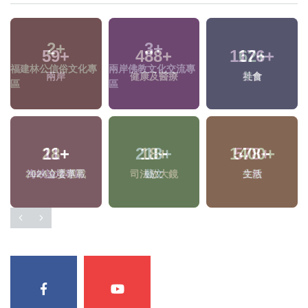
59
+
488
+
1176
+
兩岸
健康及醫療
社會
11
+
218
+
1400
+
海峽論壇專區
藝文
生活