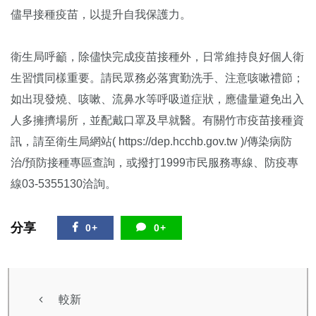
儘早接種疫苗，以提升自我保護力。
衛生局呼籲，除儘快完成疫苗接種外，日常維持良好個人衛
生習慣同樣重要。請民眾務必落實勤洗手、注意咳嗽禮節；
如出現發燒、咳嗽、流鼻水等呼吸道症狀，應儘量避免出入
人多擁擠場所，並配戴口罩及早就醫。有關竹市疫苗接種資
訊，請至衛生局網站( https://dep.hcchb.gov.tw )/傳染病防
治/預防接種專區查詢，或撥打1999市民服務專線、防疫專
線03-5355130洽詢。
分享
0+
0+
較新