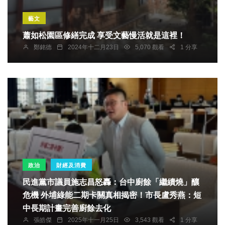
藝文
蕭如松園區修繕完成 享受文藝慢活就是這裡！
鄭銘德
2024年十二月23日
5,070 觀看
1 分享
政治
財經及消費
民進黨市議員施志昌怒轟：台中廚餘「繼續燒」釀
危機 外埔綠能二期卡關真相揭密！市長盧秀燕：短
中長期計畫完善廚餘去化
張皓傑
2025年十一月25日
3,543 觀看
1 分享