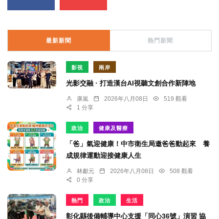
最新新聞
熱門新聞
影視
兩岸
光影交融 · 打造漢台AI視聽文創合作新陣地
康嵐
2026年八月08日
519 觀看
1 分享
政治
健康及醫療
「爸」氣迎健康！中市衛生局邀爸爸動起來 養
成規律運動迎接健康人生
林獻元
2026年八月08日
508 觀看
0 分享
熱門
政治
生活
彰化縣後備輔導中心支援「同心36號」演習 協