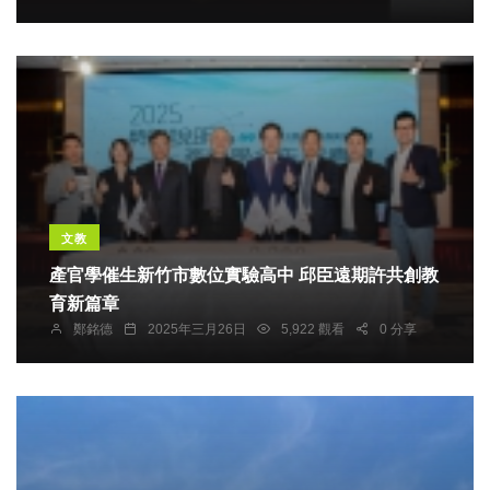
文教
產官學催生新竹市數位實驗高中 邱臣遠期許共創教
育新篇章
鄭銘德
2025年三月26日
5,922 觀看
0 分享