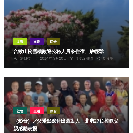
文教
旅遊
綜合
合歡山松雪樓歡迎公務人員來住宿、放輕鬆
陳朝枝
2024年五月20日
9,832 觀看
0 分享
社會
生活
綜合
（影音）／父愛默默付出最動人 北港27位模範父
親感動表揚