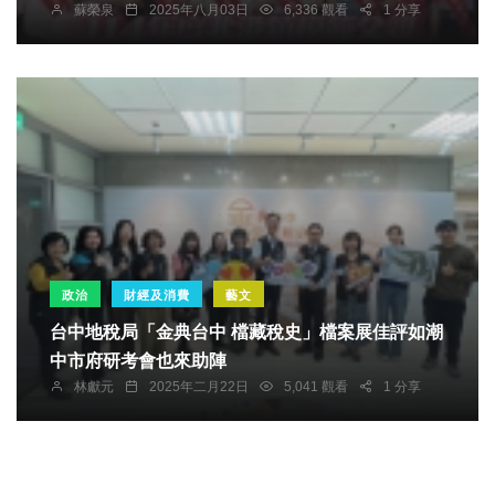
蘇榮泉
2025年八月03日
6,336 觀看
1 分享
政治
財經及消費
藝文
台中地稅局「金典台中 檔藏稅史」檔案展佳評如潮
中市府研考會也來助陣
林獻元
2025年二月22日
5,041 觀看
1 分享