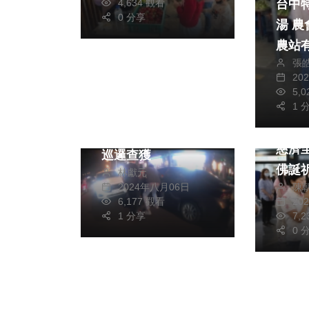
4,634 觀看
台中
0 分享
湯 農會國光花市青
農站
張
20
社會
5,
生活
1 
情色廣告標語掩護販
綜合
毒 大甲警分局網路
慈濟
巡邏查獲
佛誕
林獻元
陳
2024年八月06日
20
6,177 觀看
7,
1 分享
0 