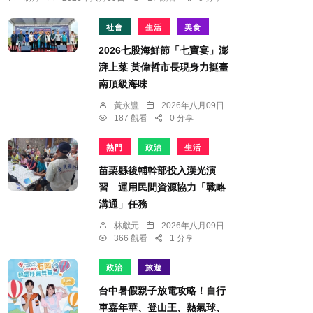
社會
生活
美食
2026七股海鮮節「七寶宴」澎
湃上菜 黃偉哲市長現身力挺臺
南頂級海味
黃永豐
2026年八月09日
187 觀看
0 分享
熱門
政治
生活
苗栗縣後輔幹部投入漢光演
習 運用民間資源協力「戰略
溝通」任務
林獻元
2026年八月09日
366 觀看
1 分享
政治
旅遊
台中暑假親子放電攻略！自行
車嘉年華、登山王、熱氣球、