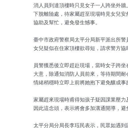
消人員到達頂樓時只見女子一人跨坐外牆
下脫離險處，待家屬趕至現場時見女兒安
協助及幫忙，避免發生憾事。
臺中市政府警察局太平分局新平派出所警
女兒疑似在住家頂樓欲尋短，請求警方協
員警獲悉後立即趕赴現場，當時女子跨坐
9
+
1
+
583
+
419
+
11
+
大意，除通知消防人員前來，等待期間耐
教文化交
2023金鐘獎
健康及醫療
旅遊
演唱會
情緒稍穩時立即上前將她抱下避免釀成事
家屬趕來現場時甫得知孩子疑因課業壓力
2
+
70
+
1572
+
因此這念頭，表示將會多加溝通開導，避
立委選戰
美食
生活
太平分局分局長李珏民表示，民眾如遇到