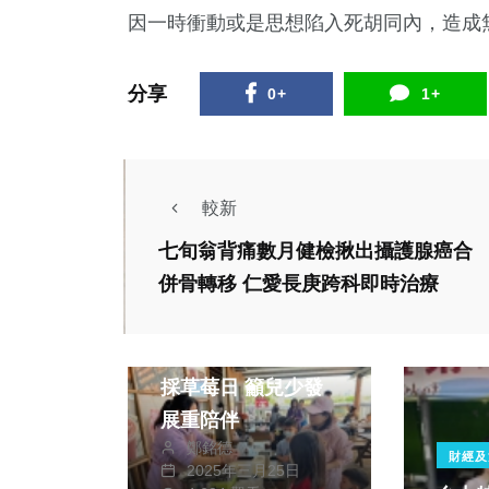
因一時衝動或是思想陷入死胡同內，造成
分享
0+
1+
較新
七旬翁背痛數月健檢揪出攝護腺癌合
併骨轉移 仁愛長庚跨科即時治療
社會
竹北社福中心辦家庭
採草莓日 籲兒少發
展重陪伴
鄭銘德
財經及
2025年三月25日