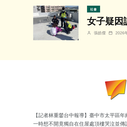
社會
女子疑因
張皓傑
202
【記者林重鎣台中報導】臺中市太平區年
一時想不開竟獨自在住屋處頂樓哭泣並傳