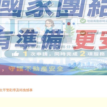
 太平警勸導及時挽憾事