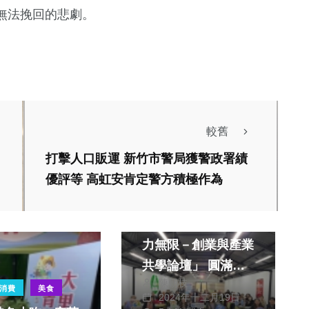
無法挽回的悲劇。
較舊
打擊人口販運 新竹市警局獲警政署績
優評等 高虹安肯定警方積極作為
綜合
南投縣「原鄉創意青
力無限－創業與產業
共學論壇」 圓滿落
陳朝枝
幕 聚焦原民議題的
消費
美食
2024年十二月19日
挑戰與機會