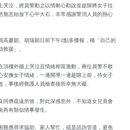
上哭泣，經員警動之以情耐心勸說並趁隙將女子拉
然無恙始放下心中大石，非常感謝警消人員的熱心
員高慶穎、胡瑞穎日前下午2點多獲報，稱「自己的
助救援」。
在頂樓外牆上哭泣且情緒相當激動，兩位員警不敢
509
+
70
+
1403
+
心安撫女子情緒，一邊開導一邊趁隙上前，待女子
財經及消費
兩岸
社會
故，事後經救護人員檢查後所幸無大礙。
4
+
及同儕疏遠所致，對此深感意外，不知道女兒竟會
648
+
64
+
免再有類似情事發生。
兩岸佛教文化交
文教
影視
流專區
困難應尋求協助、家人幫忙，或是諮詢管道，避免