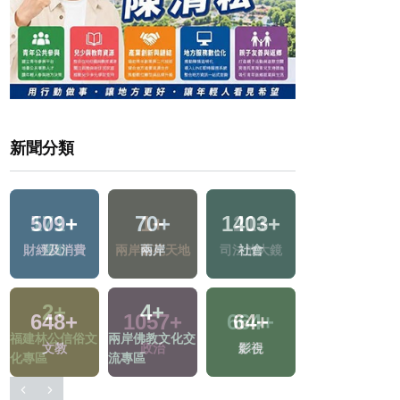
新聞分類
171
+
1
+
21
+
17
+
運動
兩岸藝苑天地
司法放大鏡
評論
2
+
1057
+
664
+
10
+
福建林公信俗文
政治
綜合
綜藝
化專區