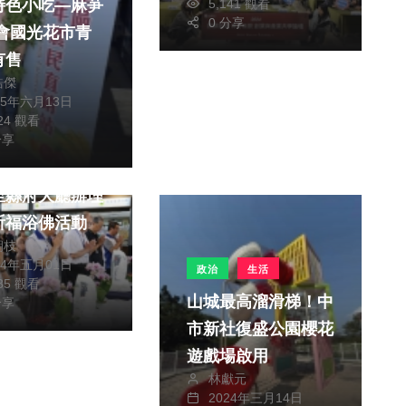
5,141 觀看
特色小吃—麻芛
0 分享
有售
皓傑
25年六月13日
024 觀看
文教
分享
至縣府大廳辦理
祈福浴佛活動
朝枝
24年五月01日
政治
生活
235 觀看
山城最高溜滑梯！中
分享
市新社復盛公園櫻花
遊戲場啟用
林獻元
2024年三月14日