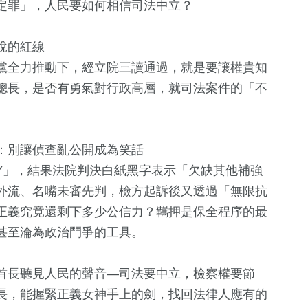
定罪」，人民要如何相信司法中立？
說的紅線
黨全力推動下，經立院三讀通過，就是要讓權貴知
總長，是否有勇氣對行政高層，就司法案件的「不
：別讓偵查亂公開成為笑話
 PAY」，結果法院判決白紙黑字表示「欠缺其他補強
外流、名嘴未審先判，檢方起訴後又透過「無限抗
正義究竟還剩下多少公信力？羈押是保全程序的最
甚至淪為政治鬥爭的工具。
首長聽見人民的聲音—司法要中立，檢察權要節
長，能握緊正義女神手上的劍，找回法律人應有的