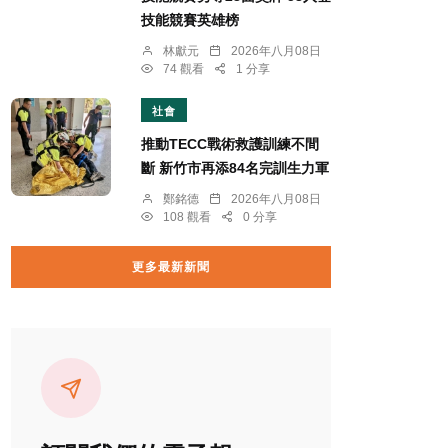
技能競賽英雄榜
林獻元
2026年八月08日
74 觀看
1 分享
社會
推動TECC戰術救護訓練不間
斷 新竹市再添84名完訓生力軍
鄭銘德
2026年八月08日
108 觀看
0 分享
更多最新新聞