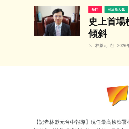
熱門
司法放大鏡
史上首場
傾斜
林獻元
202
【記者林獻元台中報導】現任最高檢察署