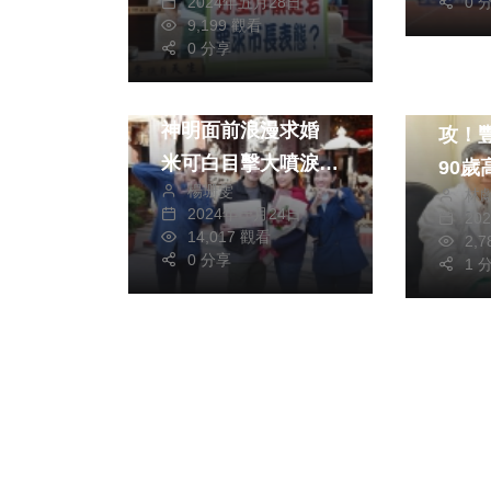
2024年五月28日
0 
熱門
生活
9,199 觀看
0 分享
影視
綜合
健康及
柯叔元劇中情定方馨
ERA
神明面前浪漫求婚
攻！
米可白目擊大噴淚
90
楊珊雯
蕭景鴻給祝福
林
換手
2024年一月24日
20
14,017 觀看
2,
0 分享
1 