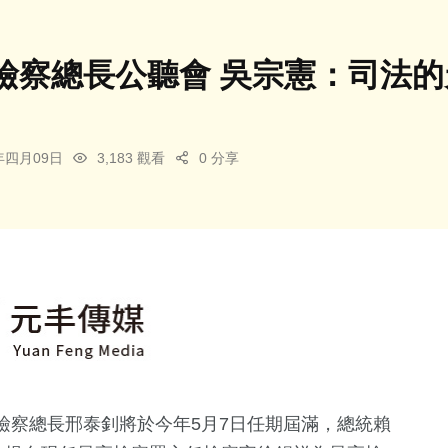
檢察總長公聽會 吳宗憲：司法
6年四月09日
3,183 觀看
0 分享
檢察總長邢泰釗將於今年5月7日任期屆滿，總統賴