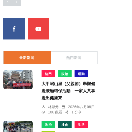
最新新聞
熱門新聞
熱門
政治
運動
大甲岷山里（父親節）舉辦健
走兼顧環保活動 一家人共享
走出健康來
林獻元
2026年八月08日
106 觀看
1 分享
政治
社會
生活