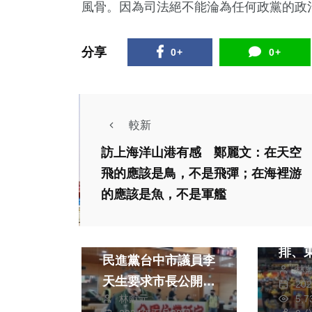
風骨。因為司法絕不能淪為任何政黨的政
分享
0+
0+
較新
訪上海洋山港有感 鄭麗文：在天空
政治
飛的應該是鳥，不是飛彈；在海裡游
文教
的應該是魚，不是軍艦
中市
政治
造H
分里作業拖延不定
排、
民進黨台中市議員李
林
冠 龍津男排創隊史
天生要求市長公開表
20
最佳
林獻元
5,
態