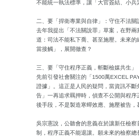
不能統一執法標準，讓「大官簽結、小兵
二、要「捍衛專業與自律」：守住不法關
去年我提出「不法關說罪」草案，在野兩
道：司法不能私下喬、甚至施壓。未來的
當接觸」，展開徹查？
三、要「守住程序正義，斬斷檢媒共生」
先前引發社會關注的「1500萬EXCEL
證據」。這正是人民的疑問，當資訊不斷
告」一再追求羈押時，偵查不公開與程序
後手段，不是製造寒蟬效應、施壓被告，
吳宗憲說，公聽會的意義在於讓新任檢察
制，程序正義不能退讓。願未來的檢察總