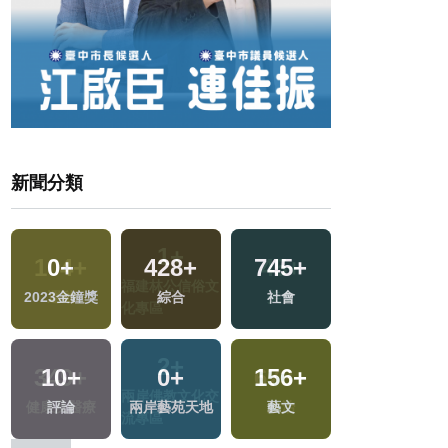
新聞分類
0
+
428
+
745
+
270
+
2023金鐘獎
綜合
社會
財經及消費
10
+
0
+
156
+
40
+
評論
兩岸藝苑天地
藝文
影視