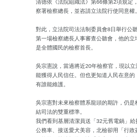
清德依《法院組織法》第66條第2項規定
察署檢察總長，並咨請立法院行使同意權
對此，立法院司法法制委員會8日舉行公
第一場檢察總長人事審查公聽會，他的立
是全體國民的檢察首長。
吳宗憲說，當過將近20年檢察官，現以
能獲得人民信任。但也更知道人民在意的
3
+
1013
+
43
+
8
+
6
+
有誰能維護。
放大鏡
生活
兩岸
海峽論壇專區
綜藝
吳宗憲對未來檢察體系龍頭的期許，仍是
23
+
結司法的雙重標準。
+
250
+
我們看到基層清潔員送「32元舊電鍋」
兩岸道教文化交
總統大選
旅遊
流專區
公務車、接送愛犬美容，北檢卻用「行政