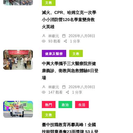
文教
滅火、CPR、哈姆立克一次學
小小消防營120名學童變身救
火英雄
林獻元
2026年八月08日
93 觀看
1 分享
健康及醫療
文教
中興大學攜手三大醫療院所健
康義診、衛教與急救體驗8日登
場
林獻元
2026年八月08日
147 觀看
1 分享
熱門
政治
生活
文教
臺中技職教育再攀高峰！全國
技能競賽勇奪23面獎牌 53人登