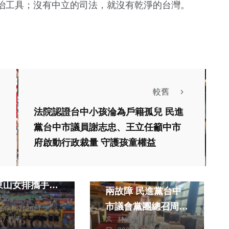
治工具；沒有中立的司法，就沒有乾淨的台灣。
較舊
法院認證台中小孩淪為戶籍孤兒 民進
運動
黨台中市議員謝志忠、王立任籲中市
政治
生活
府啟動行政裁量 守護孩童權益
三校聯手霸氣締
旅遊
VL傳奇！豐商男
中捷不到48小時連
東山女排攜手奪
兩故障 民進黨台中
獻元
市議會黨團總召周永
25年四月26日
季軍
林獻元
737 觀看
鴻：盧市府找不出原