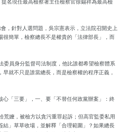
，提名現任最高檢察署主任檢察官徐錫祥為最高檢
。
聽會，針對人選問題，吳宗憲表示，立法院召開史上
場很簡單，檢察總長不是權貴的「法律部長」，而
立法委員身分監督司法制度，他比誰都希望檢察體系
，早就不只是誰當總長，而是檢察權的程序正義，
1
+
104
+
45
+
福建林公信俗文
運動
美食
化專區
核心「三要」，一、要「不替任何政黨辦案」：終
2
+
349
+
673
+
給拾荒嬤，被檢方以貪污重罪起訴；但高官監委私用
兩岸佛教文化交
健康及醫療
政治
流專區
簽結」草草收場，並解釋「合理範圍」？如果總長