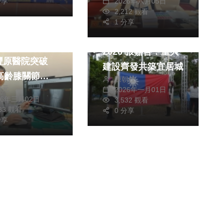
2026年六月05日
分享
因、江啟臣作為盧市
2,212 觀看
熱門
長子弟兵卻默不作聲
1 分享
醫療
南投元旦升旗迎
中捷：多管道揭露異
S系統化照護助
2026 張嘉哲：重大
常資訊、建立故障履
豐原醫院突破
建設齊發共築宜居城
歷、持續強化應變機
歲高齡膝關節置
陳朝枝
制
獻元
2026年一月01日
術難關
26年三月02日
3,532 觀看
783 觀看
0 分享
分享