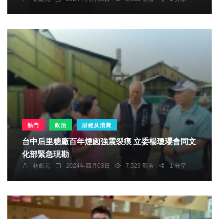
熱門
政治
財經及消費
台中后里糖廠百年煙囪強震裂痕 立委楊瓊瓔會同文
化部緊急現勘
林獻元
2024年四月03日
7,529 觀看
1 分享