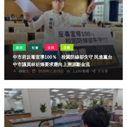
政治
社會
生活
文教
中市府反毒宣導100％ 校園防線卻失守 民進黨台
中市議員林祈烽要求應向上溯源斷金流
林獻元
2026年八月03日
1,183 觀看
0 分享