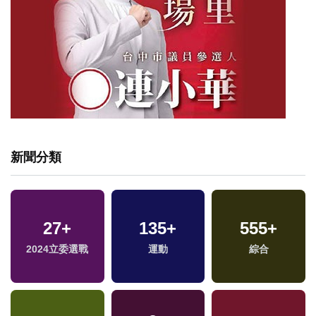
新聞分類
27
+
135
+
555
+
2024立委選戰
運動
綜合