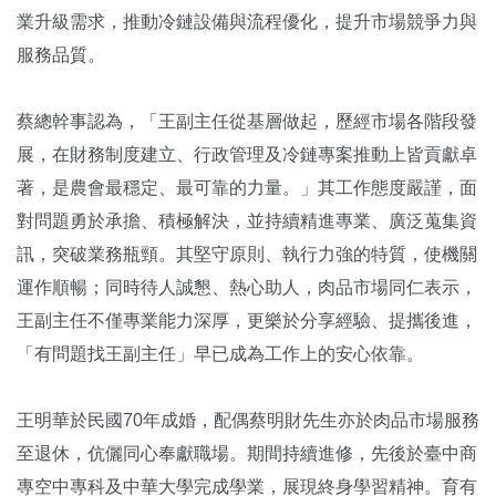
業升級需求，推動冷鏈設備與流程優化，提升市場競爭力與
服務品質。
蔡總幹事認為，「王副主任從基層做起，歷經市場各階段發
展，在財務制度建立、行政管理及冷鏈專案推動上皆貢獻卓
著，是農會最穩定、最可靠的力量。」其工作態度嚴謹，面
對問題勇於承擔、積極解決，並持續精進專業、廣泛蒐集資
訊，突破業務瓶頸。其堅守原則、執行力強的特質，使機關
運作順暢；同時待人誠懇、熱心助人，肉品市場同仁表示，
王副主任不僅專業能力深厚，更樂於分享經驗、提攜後進，
「有問題找王副主任」早已成為工作上的安心依靠。
王明華於民國70年成婚，配偶蔡明財先生亦於肉品市場服務
至退休，伉儷同心奉獻職場。期間持續進修，先後於臺中商
專空中專科及中華大學完成學業，展現終身學習精神。育有