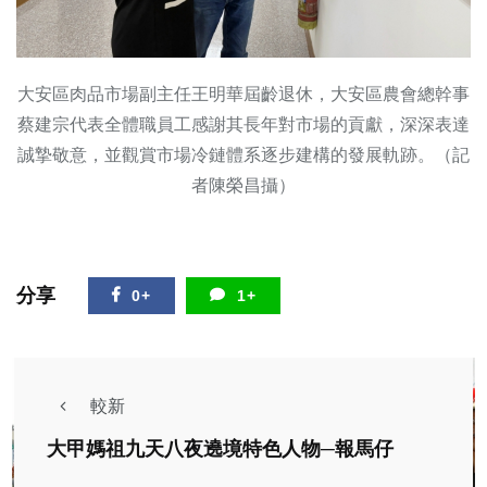
大安區肉品市場副主任王明華屆齡退休，大安區農會總幹事
蔡建宗代表全體職員工感謝其長年對市場的貢獻，深深表達
誠摯敬意，並觀賞市場冷鏈體系逐步建構的發展軌跡。（記
者陳榮昌攝）
分享
0+
1+
較新
大甲媽祖九天八夜遶境特色人物─報馬仔