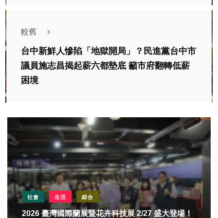
較舊
台中新鮮人慘陷「地獄開局」？民進黨台中市
議員施志昌揭起薪六都墊底 籲市府翻轉低薪
困境
社會
生活
綜合
2026 臺灣國際蘭展暨花卉科技展 2/27 盛大登場！