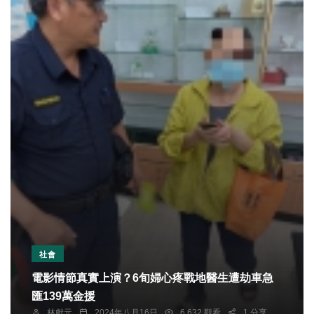
社會
電影情節真實上演？6旬婦心疼戰地醫生遭劫車急
匯139萬金援
林獻元
2024年八月16日
6,632 觀看
1 分享