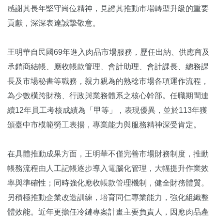
感謝其長年堅守崗位精神，見證其推動市場轉型升級的重要
貢獻，深深表達誠摯敬意。
王明華自民國69年進入肉品市場服務，歷任出納、供應商及
承銷商結帳、應收帳款管理、會計助理、會計課長、總務課
長及市場秘書等職務，親力親為的熟稔市場各項運作流程，
為少數橫跨財務、行政與業務體系之核心幹部。任職期間連
續12年員工考核成績為「甲等」，表現優異，並於113年獲
頒臺中市模範勞工表揚，專業能力與服務精神深受肯定。
在具體推動成果方面，王明華不僅完善市場財務制度，推動
帳務流程由人工記帳逐步導入電腦化管理，大幅提升作業效
率與準確性；同時強化應收帳款管理機制，健全財務體質。
另積極推動企業改造訓練，培育同仁專業能力，強化組織整
體效能。近年更擔任冷鏈專案計畫主要負責人，因應肉品產