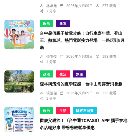
林獻元
2026年八月09日
277 觀看
1 分享
政治
旅遊
台中暑假親子放電攻略！自行車嘉年華、登山
王、熱氣球、熱門電影接力登場 一路玩到8月
底
張皓傑
2026年八月09日
193 觀看
1 分享
政治
生活
旅遊
森林與濱海的夏季涼感 台中山海露營消暑趣
張皓傑
2026年八月09日
223 觀看
1 分享
政治
生活
財經及消費
歡慶父親節！《台中通TCPASS》APP 攜手在地
名店端好康 帶爸爸輕鬆享優惠