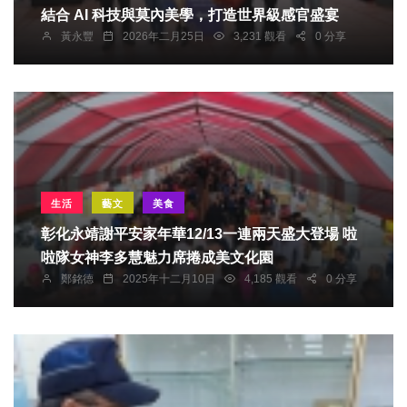
結合 AI 科技與莫內美學，打造世界級感官盛宴
黃永豐
2026年二月25日
3,231 觀看
0 分享
生活
藝文
美食
彰化永靖謝平安家年華12/13一連兩天盛大登場 啦
啦隊女神李多慧魅力席捲成美文化園
鄭銘德
2025年十二月10日
4,185 觀看
0 分享