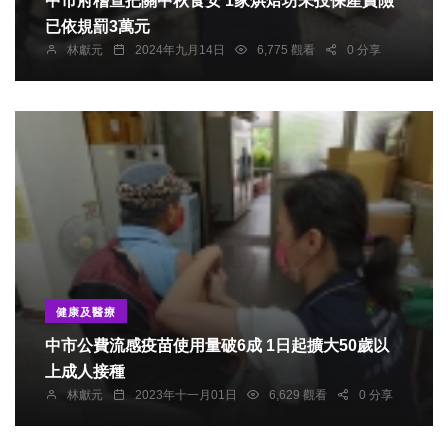
中市府稽查把關中秋食安 1家烘焙坊未投保產責險
已依規罰3萬元
林獻元
2024年九月14日
6,775 觀看
0 分享
健康及醫療
中市公費流感疫苗使用量破6成 1日起擴大50歲以
上成人接種
林獻元
2023年十一月01日
6,629 觀看
0 分享