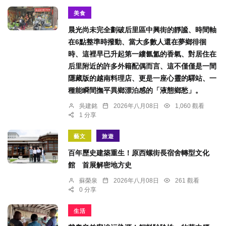
美食
晨光尚未完全劃破后里區中興街的靜謐、時間軸
在6點整準時撥動、當大多數人還在夢鄉徘徊
時、這裡早已升起第一縷氤氳的香氣、對居住在
后里附近的許多外籍配偶而言、這不僅僅是一間
隱藏版的越南料理店、更是一座心靈的驛站、一
種能瞬間撫平異鄉漂泊感的「液態鄉愁」。
吳建銘
2026年八月08日
1,060 觀看
1 分享
藝文
旅遊
百年歷史建築重生！原西螺街長宿舍轉型文化
館 首展解密地方史
蘇榮泉
2026年八月08日
261 觀看
0 分享
生活