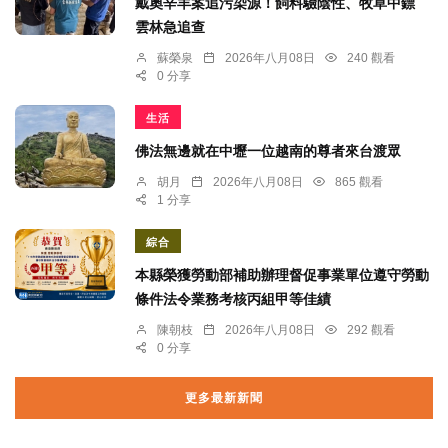
戴奧辛羊案追污染源！飼料驗陰性、牧草中鏢
雲林急追查
蘇榮泉
2026年八月08日
240 觀看
0 分享
生活
佛法無邊就在中壢一位越南的尊者來台渡眾
胡月
2026年八月08日
865 觀看
1 分享
綜合
本縣榮獲勞動部補助辦理督促事業單位遵守勞動
條件法令業務考核丙組甲等佳績
陳朝枝
2026年八月08日
292 觀看
0 分享
更多最新新聞