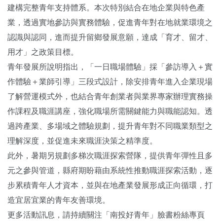
建構完整青年支持體系。本次特別結合在地企業與特色產
業，透過實地參訪與實務體驗，促進青年對在地就業環境之
認識與認同，進而提升留鄉發展意願，達成「育才、留才、
用才」之政策目標。
青年發展所說明指出，「一日職場體驗」採「參訪導入＋實
作體驗＋業師引導」三段式設計，除安排青年進入企業現場
了解營運模式外，也結合青年創業者與業界專家辦理實務操
作課程及職涯講座，強化職場所需關鍵能力與職能認知。透
過跨產業、多場域之體驗規劃，提升青年對不同職業類型之
理解深度，並促進未來職涯決策之精準度。
此外，暑期另規劃多梯次職涯探索營隊，提供青年彈性且多
元之參與管道，縣府期盼藉由系統性推動職涯探索活動，逐
步累積青年人才資本，並與在地產業發展形成正向循環，打
造宜居宜業的青年友善環境。
更多活動訊息，請持續關注「南投好青年」臉書粉絲專頁