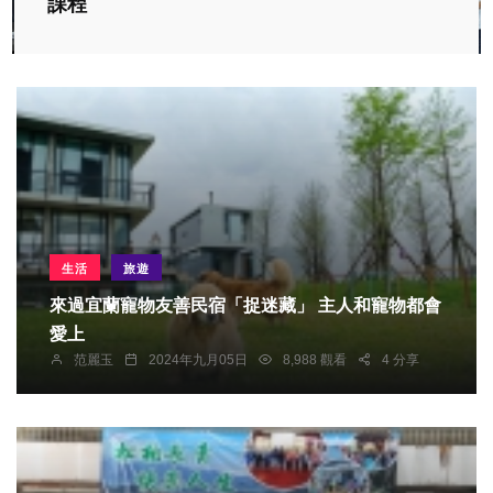
課程
生活
旅遊
來過宜蘭寵物友善民宿「捉迷藏」 主人和寵物都會
愛上
范麗玉
2024年九月05日
8,988 觀看
4 分享