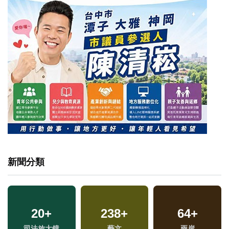
新聞分類
20
+
238
+
64
+
司法放大鏡
藝文
兩岸