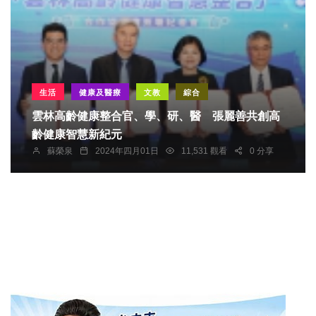
生活
健康及醫療
文教
綜合
雲林高齡健康整合官、學、研、醫 張麗善共創高
齡健康智慧新紀元
蘇榮泉
2024年四月01日
11,531 觀看
0 分享