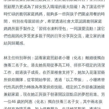
照顧壓力更成為了婦女投入職場的最大阻礙！為了讓這些平
時忙碌的脆弱家庭媽媽，能夠多一些與孩子們圍桌用餐的時
間， 特別在母親節前夕，希望透過社會大眾認購脆弱家庭
媽媽所親手製作之「習得冷凍料理包」一同讓愛流動！讓它
們也能因此享受更多親子間的日常分享與交流，建立家的連
結與歸屬感。
林主任特別舉例：認養家庭照顧者小珊（化名）離婚後獨自
撫養三名子女。過去她長期從事高工時、排班不穩定的清潔
工作，錯過孩子成長。在芥菜種會支持下，她加入花蓮習藝
所烘焙團隊，從零開始學習。透過「以工帶振」，小珊將替
代性高的勞力轉換為專業烘焙技能。穩定的工作節奏讓她能
兼顧家庭，現在她正與孩子朝著開設甜點店的夢想前進。另
一位46 歲的阿惠（化名）獨自扶養三名子女，其中兩名孩
子領有身障手冊，加上債務壓力，生活極其艱困。透過計