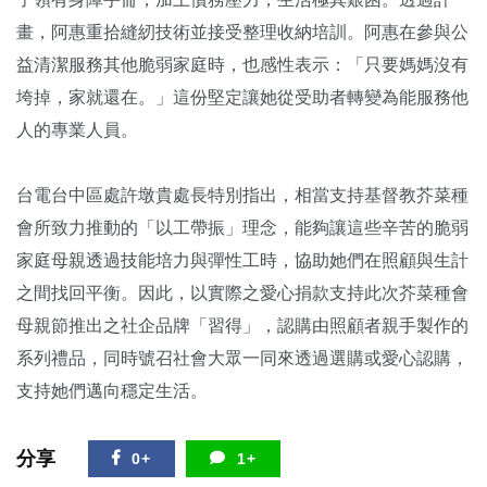
畫，阿惠重拾縫紉技術並接受整理收納培訓。阿惠在參與公
益清潔服務其他脆弱家庭時，也感性表示：「只要媽媽沒有
垮掉，家就還在。」這份堅定讓她從受助者轉變為能服務他
人的專業人員。
台電台中區處許墩貴處長特別指出，相當支持基督教芥菜種
會所致力推動的「以工帶振」理念，能夠讓這些辛苦的脆弱
家庭母親透過技能培力與彈性工時，協助她們在照顧與生計
之間找回平衡。因此，以實際之愛心捐款支持此次芥菜種會
母親節推出之社企品牌「習得」，認購由照顧者親手製作的
系列禮品，同時號召社會大眾一同來透過選購或愛心認購，
支持她們邁向穩定生活。
分享
0+
1+