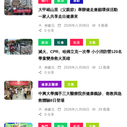
熱門
政治
運動
大甲岷山里（父親節）舉辦健走兼顧環保活動
一家人共享走出健康來
林獻元
2026年八月08日
8 觀看
0 分享
政治
社會
生活
文教
滅火、CPR、哈姆立克一次學 小小消防營120名
學童變身救火英雄
林獻元
2026年八月08日
12 觀看
0 分享
健康及醫療
文教
中興大學攜手三大醫療院所健康義診、衛教與急
救體驗8日登場
林獻元
2026年八月08日
26 觀看
0 分享
熱門
政治
生活
文教