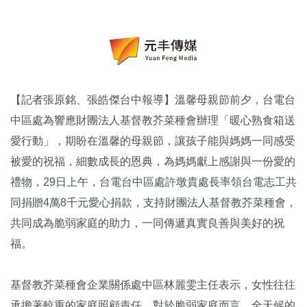
【記者張原銘、張皓傑台中報導】溫馨母親節前夕，台電台
中區處為響應財團法人基督教芥菜種會辦理「暖心熟食箱送
愛行動」，期盼在溫馨的母親節，讓孩子能與媽媽一同感受
被愛的祝福，細數成長的恩典，為媽媽獻上感謝與一份愛的
禮物，29日上午，台電台中區處許墩貴處長率領台電志工共
同捐贈4萬8千元愛心捐款，支持財團法人基督教芥菜種會，
共同成為脆弱家庭的助力，一同傳遞真實良善與美好的祝
福。
基督教芥菜種會企業關係處中區林麗雯主任表示，女性往往
承擔著較重的家庭照顧責任，對於脆弱家庭而言，全天候的