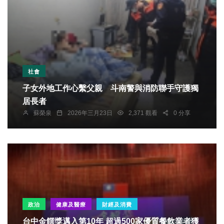
社會
子女外地工作心繫父親 斗南警與消防聯手守護獨
居長者
蘇榮泉
2026年三月23日
2,371 觀看
0 分享
政治
健康及醫療
財經及消費
台中金饌獎邁入第10年 超過500家優質餐飲業者獲