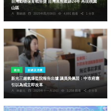
台灣動物保育戰告捷 台灣黑熊匿跡24年 再現桃園
山區
鄭銘德
2025年四月08日
4,691 觀看
1 分享
政治
財經及消費
新光三越氣爆監院報告出爐 議員吳佩芸：中市府應
引以為戒立即改革
林獻元
2025年十一月19日
3,258 觀看
0 分享