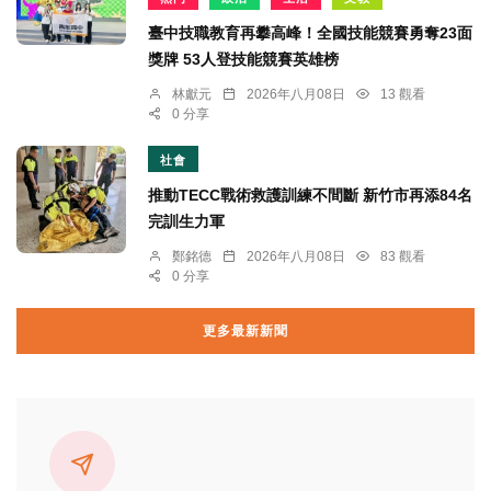
臺中技職教育再攀高峰！全國技能競賽勇奪23面
獎牌 53人登技能競賽英雄榜
林獻元
2026年八月08日
13 觀看
0 分享
社會
推動TECC戰術救護訓練不間斷 新竹市再添84名
完訓生力軍
鄭銘德
2026年八月08日
83 觀看
0 分享
更多最新新聞