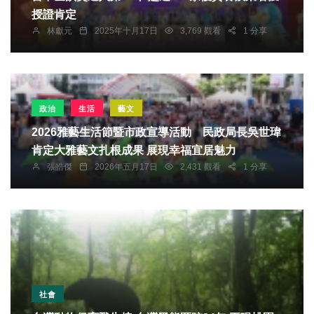
授證肯定
林獻元
2025年十月17日
3,769 觀看
1 分享
政治
生活
藝文
2026雅藝生活節暨市政宣導活動 民政局長吳世瑋
肯定大雅藝文扎根成果 展現幸福宜居魅力
張皓傑
2026年五月17日
2,431 觀看
1 分享
社會