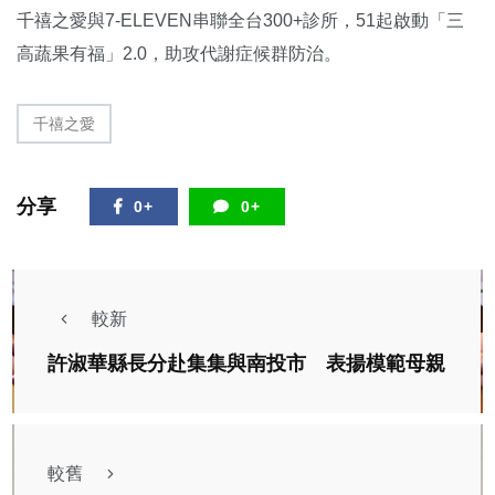
千禧之愛與7-ELEVEN串聯全台300+診所，51起啟動「三
高蔬果有福」2.0，助攻代謝症候群防治。
千禧之愛
分享
0+
0+
較新
許淑華縣長分赴集集與南投市 表揚模範母親
較舊