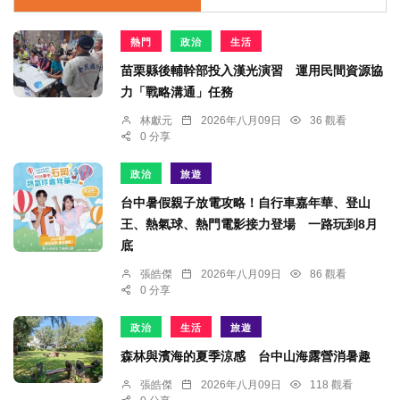
熱門
政治
生活
苗栗縣後輔幹部投入漢光演習 運用民間資源協
力「戰略溝通」任務
林獻元
2026年八月09日
36 觀看
0 分享
政治
旅遊
台中暑假親子放電攻略！自行車嘉年華、登山
王、熱氣球、熱門電影接力登場 一路玩到8月
底
張皓傑
2026年八月09日
86 觀看
0 分享
政治
生活
旅遊
森林與濱海的夏季涼感 台中山海露營消暑趣
張皓傑
2026年八月09日
118 觀看