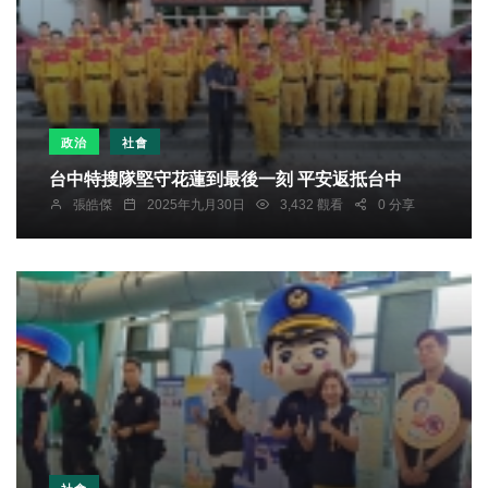
政治
社會
台中特搜隊堅守花蓮到最後一刻 平安返抵台中
張皓傑
2025年九月30日
3,432 觀看
0 分享