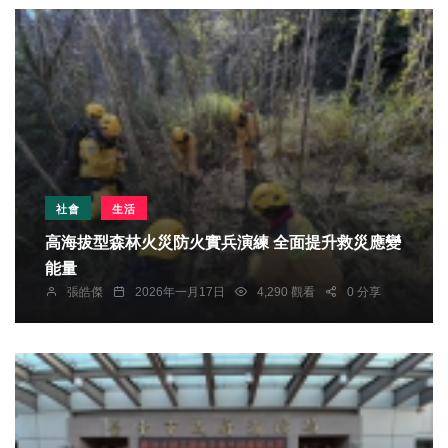
社會
生活
高海拔型森林火災防火實兵演練 全面提升救災應變
能量
張皓傑
2026年一月17日
4,290 觀看
0 分享