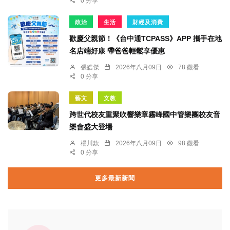
0 分享
政治
生活
財經及消費
歡慶父親節！《台中通TCPASS》APP 攜手在地
名店端好康 帶爸爸輕鬆享優惠
張皓傑
2026年八月09日
78 觀看
0 分享
藝文
文教
跨世代校友重聚吹響樂章霧峰國中管樂團校友音
樂會盛大登場
楊川欽
2026年八月09日
98 觀看
0 分享
更多最新新聞