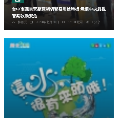
社會
台中市議員黃馨慧關切警察用槍時機 氣憤中央忽視
警察執勤安危
林獻元
2023年七月20日
6,510 觀看
1 分享