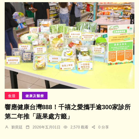
生活
健康及醫療
響應健康台灣888！千禧之愛攜手逾300家診所
第二年推「蔬果處方籤」
劉奕廷
2026年五月01日
2,570 觀看
0 分享