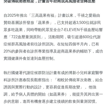
突破傳統衛教框架，計畫首年助兩成高風險者逆轉血壓
自2025年推出「三高蔬果有福」計畫以來，千禧之愛藉由
贊助基層診所發放「蔬果券」，已支持超過3,500位就診民
眾多吃蔬果，同時帶動民眾至全台7-ELEVEN千禧血壓站響
應「722血壓量測原則」。活動期間，吸引超過600位代謝
症候群高風險者前往診所諮詢。在短短四個半月內，已有
20%的參與者在診所專業指導及超商蔬果券的輔助下，成功
實踐健康外食並達到血壓控制。
執行國健署代謝症候群防治計畫有成的博新小兒科家庭醫學
科診所許惠春院長觀察指出：「相較於傳統單次衛教，結合
誘因與實際行動的設計，更容易促進長期改變」， 他強
調，給予病人具體的開始（如蔬果券），能提升其跨出第一
步的意願，進而有機會逐步建立後續的飲食與量測習慣。