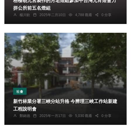
梧棲朝元宮製作的月老燈組參加中台灣元宵燈會力
拼公所前五名燈組
楊川欽
2025年二月10日
4,788 觀看
0 分享
社會
新竹林業分署三峽分站升格 今辨理三峽工作站新建
工程說明會
鄭銘德
2025年一月17日
5,030 觀看
0 分享