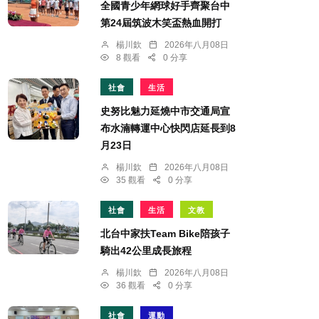
全國青少年網球好手齊聚台中
第24屆筑波木笑盃熱血開打
楊川欽
2026年八月08日
8 觀看
0 分享
社會
生活
史努比魅力延燒中市交通局宣
布水湳轉運中心快閃店延長到8
月23日
楊川欽
2026年八月08日
35 觀看
0 分享
社會
生活
文教
北台中家扶Team Bike陪孩子
騎出42公里成長旅程
楊川欽
2026年八月08日
36 觀看
0 分享
社會
運動