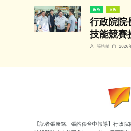
政治
文教
行政院院
技能競賽
張皓傑
202
【記者張原銘、張皓傑台中報導】行政院