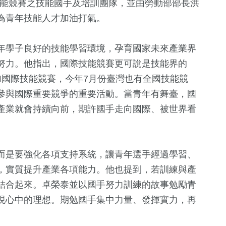
際技能競賽之技能國手及培訓團隊，並由勞動部部長洪
為青年技能人才加油打氣。
年學子良好的技能學習環境，孕育國家未來產業界
努力。他指出，國際技能競賽更可說是技能界的
加國際技能競賽，今年7月份臺灣也有全國技能競
參與國際重要競爭的重要活動。當青年有舞臺，國
產業就會持續向前，期許國手走向國際、被世界看
+
1234
+
政治
而是要強化各項支持系統，讓青年選手經過學習、
，實質提升產業各項能力。他也提到，若訓練與產
結合起來。卓榮泰並以國手努力訓練的故事勉勵青
+
404
+
現心中的理想。期勉國手集中力量、發揮實力，再
熱門