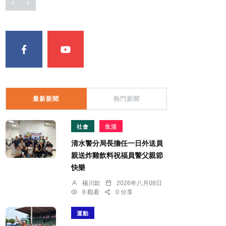
最新新聞
熱門新聞
社會
生活
清水警分局長擔任一日外送員
親送炸雞飲料祝福員警父親節
快樂
楊川欽
2026年八月08日
8 觀看
0 分享
運動