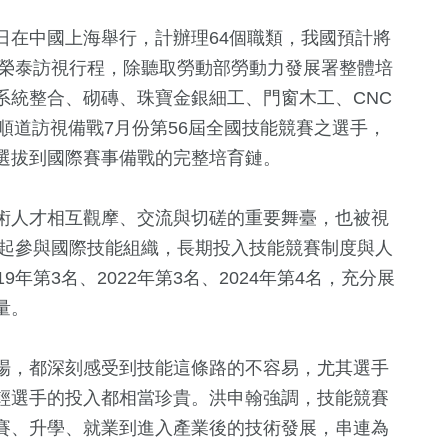
22日在中國上海舉行，計辦理64個職類，我國預計將
卓榮泰訪視行程，除聽取勞動部勞動力發展署整體培
系統整合、砌磚、珠寶金銀細工、門窗木工、CNC
順道訪視備戰7月份第56屆全國技能競賽之選手，
選拔到國際賽事備戰的完整培育鏈。
術人才相互觀摩、交流與切磋的重要舞臺，也被視
年起參與國際技能組織，長期投入技能競賽制度與人
年第3名、2022年第3名、2024年第4名，充分展
量。
場，都深刻感受到技能這條路的不容易，尤其選手
輕選手的投入都相當珍貴。洪申翰強調，技能競賽
賽、升學、就業到進入產業後的技術發展，串連為