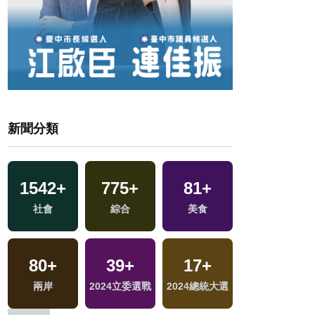
新聞分類
1542
188
+
+
775
286
+
+
81
1
+
+
23
+
社會
運動
綜合
藝文
兩岸藝苑天地
美食
司法放大鏡
45
+
80
15
+
+
39
+
17
11
+
+
663
+
兩岸道教文化交
海峽論壇專區
兩岸
2024立委選戰
2024總統大選
綜藝
健康及醫療
流專區