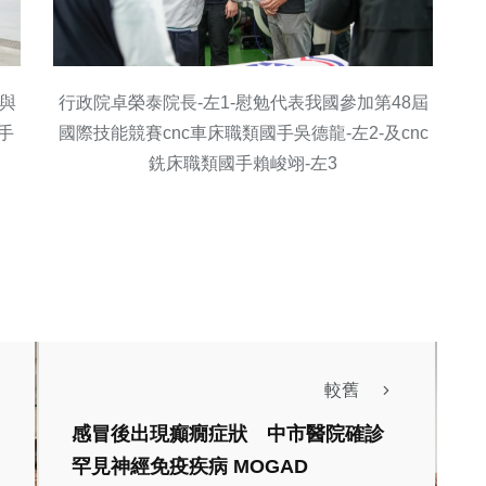
-與
行政院卓榮泰院長-左1-慰勉代表我國參加第48屆
手
國際技能競賽cnc車床職類國手吳德龍-左2-及cnc
銑床職類國手賴峻翊-左3
較舊
感冒後出現癲癇症狀 中市醫院確診
罕見神經免疫疾病 MOGAD