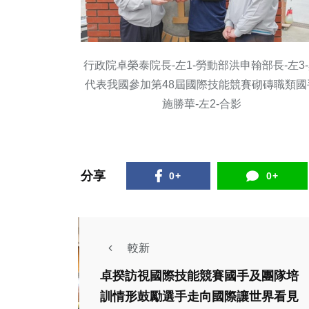
行政院卓榮泰院長-左1-勞動部洪申翰部長-左3
代表我國參加第48屆國際技能競賽砌磚職類國
施勝華-左2-合影
分享
0+
0+
較新
卓揆訪視國際技能競賽國手及團隊培
訓情形鼓勵選手走向國際讓世界看見
社會
生活