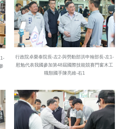
行政院卓榮泰院長-左2-與勞動部洪申翰部長-左1-
1-
慰勉代表我國參加第48屆國際技能競賽門窗木工
參
職類國手陳亮維-右1