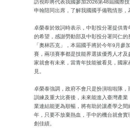
訪視即將代表我國參加2026第48屆國
申翰陪同出席，了解我國國手備戰情形，
卓榮泰於致詞時表示，中彰投分署提供青
的希望，感謝勞動部及中彰投分署同仁的
「奧林匹克」，本屆國手將於今年9月參
賽，兩項賽事都是技能界選拔優秀人才及
家就會有未來，當青年技能被看見，國家
見。
9
+
12
+
560
+
1835
論
演唱會
財經及消費
生活
卓榮泰強調，政府不會只是扮演啦啦隊，
訓練及重大比賽後，未來能進入臺灣產業
2
+
業連結能更為順暢，將有助於讓產學之間
476
年，只要不放棄熱血，手中的機台就會實
福建林公信俗文
旅遊
化專區
創佳績。