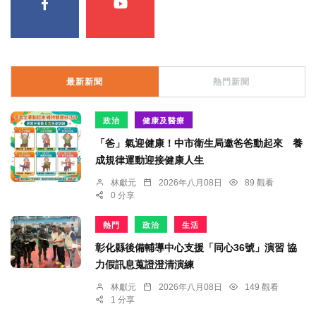
最新新聞
熱門新聞
政治
健康及醫療
「爸」氣迎健康！中市衛生局邀爸爸動起來 養
成規律運動迎接健康人生
林獻元
2026年八月08日
89 觀看
0 分享
熱門
政治
生活
彰化縣後備輔導中心支援「同心36號」演習 協
力假訊息蒐證澄清演練
林獻元
2026年八月08日
149 觀看
1 分享