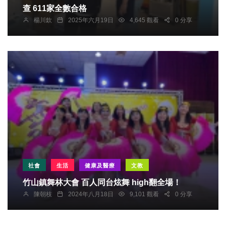
查 611家全數合格
楊川欽
2025年六月19日
4,645 觀看
0 分享
社會
生活
健康及醫療
文教
竹山鎮舞林大會 百人同台炫舞 high翻全場！
陳朝枝
2024年八月18日
9,101 觀看
0 分享