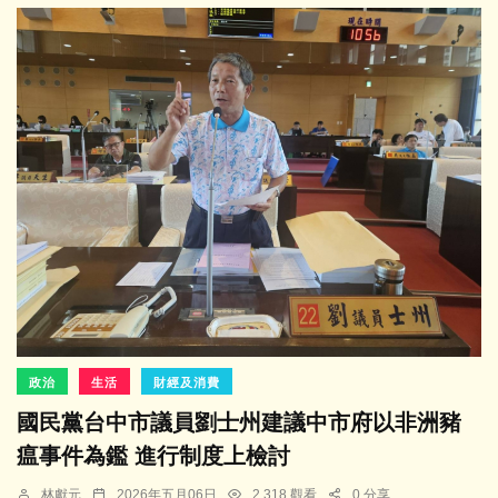
政治
生活
財經及消費
國民黨台中市議員劉士州建議中市府以非洲豬
瘟事件為鑑 進行制度上檢討
林獻元
2026年五月06日
2,318 觀看
0 分享