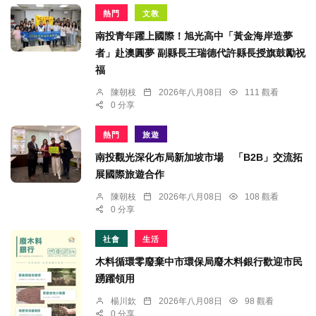
熱門
文教
南投青年躍上國際！旭光高中「黃金海岸造夢
者」赴澳圓夢 副縣長王瑞德代許縣長授旗鼓勵祝
福
陳朝枝
2026年八月08日
111 觀看
0 分享
熱門
旅遊
南投觀光深化布局新加坡市場 「B2B」交流拓
展國際旅遊合作
陳朝枝
2026年八月08日
108 觀看
0 分享
社會
生活
木料循環零廢棄中市環保局廢木料銀行歡迎市民
踴躍領用
楊川欽
2026年八月08日
98 觀看
0 分享