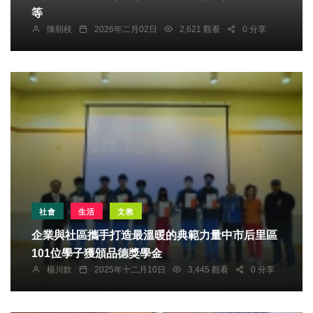
等
陳朝枝
2026年二月02日
2,621 觀看
0 分享
社會
生活
文教
企業與社區攜手打造最溫暖的典範力量中市后里區
101位學子獲頒品德獎學金
楊川欽
2025年十二月10日
3,445 觀看
0 分享