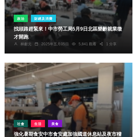
政治
財經及消費
找頭路趕緊來！中市勞工局5月9日北區樂齡就業徵
才開跑
林獻元
2025年五月05日
5,841 觀看
1 分享
社會
生活
美食
強化暑期食安中市食安處加強國道休息站及夜市稽