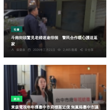
社會
斗南街頭驚見老婦迷途徘徊 警民合作暖心護送返
家
蘇榮泉
2026年三月21日
2,465 觀看
0 分享
政治
東森電視年年獲臺中市府標案近億 無黨籍臺中市議