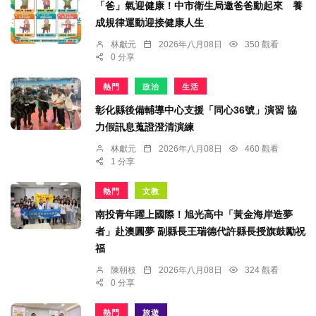
「爸」氣迎健康！中市衛生局邀爸爸動起來 養
成規律運動迎接健康人生
林獻元
2026年八月08日
350 觀看
0 分享
熱門
政治
生活
彰化縣後備輔導中心支援「同心36號」演習 協
力假訊息蒐證澄清演練
林獻元
2026年八月08日
460 觀看
1 分享
熱門
文教
南投青年躍上國際！旭光高中「黃金海岸造夢
者」赴澳圓夢 副縣長王瑞德代許縣長授旗鼓勵祝
福
陳朝枝
2026年八月08日
324 觀看
0 分享
熱門
旅遊