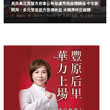
員吳佩芸質疑市府拿公帑做盧秀燕媒體關係 中市新
聞局：多元管道提升宣傳效益 未獨厚特定媒體
林獻元
2024年十月31日
9,465 觀看
3 分享