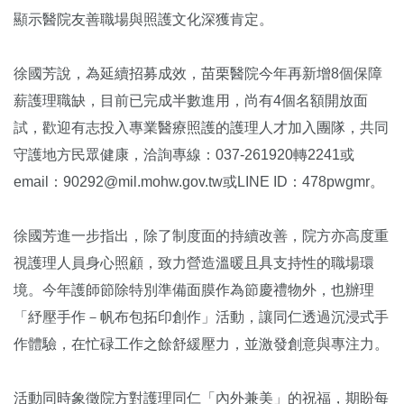
顯示醫院友善職場與照護文化深獲肯定。
徐國芳說，為延續招募成效，苗栗醫院今年再新增8個保障
薪護理職缺，目前已完成半數進用，尚有4個名額開放面
試，歡迎有志投入專業醫療照護的護理人才加入團隊，共同
守護地方民眾健康，洽詢專線：037-261920轉2241或
email：90292@mil.mohw.gov.tw或LINE ID：478pwgmr。
徐國芳進一步指出，除了制度面的持續改善，院方亦高度重
視護理人員身心照顧，致力營造溫暖且具支持性的職場環
境。今年護師節除特別準備面膜作為節慶禮物外，也辦理
「紓壓手作－帆布包拓印創作」活動，讓同仁透過沉浸式手
作體驗，在忙碌工作之餘舒緩壓力，並激發創意與專注力。
活動同時象徵院方對護理同仁「內外兼美」的祝福，期盼每