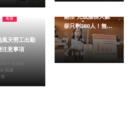
到宅坐月子計畫經費
翻倍 完成服務人數
生活
卻只剩380人！無黨
林獻元
臺中市議員議員吳佩
颱風天勞工出勤
2024年十二月16日
芸直批錢不知道花去
6,790 觀看
應注意事項
哪 中市社會局：擴
1 分享
朝枝
大補助弱勢產婦使用
24年十月31日
958 觀看
到宅坐月子服務
分享