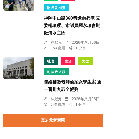
財經及消費
神岡中山路360巷逢雨必淹 立
委楊瓊瓔、市議員羅永珍會勘
揪淹水主因
林獻元
2026年八月06日
163 觀看
1 分享
社會
生活
文教
司法放大鏡
陳姓補教老師偷拍女學生案 更
一審卅九罪全輕判
林獻元
2026年八月06日
148 觀看
1 分享
更多最新新聞