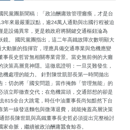
枝）國民黨團新聞稿：「政治酬庸致管理癱瘓，才是台
鐵13年來最嚴重誤點，逾24萬人通勤與出國行程被迫
僅是設備異常，更是賴政府將關鍵交通樞鈕淪為
妖鏡。 國民黨團指出，這二年高鐵故障次數明顯大
次。交通大動脈的指揮官，理應具備交通專業與危機應變
董事長史哲皆無相關專業背景。當史無前例的大癱
的決策高層竟神隱。這徹底證明：一旦災難發生，
119
+
329
+
5
+
61
+
危機處理的能力。 針對陳世凱部長第一時間拋出
財經及消費
社會
司法放大鏡
藝文
告：切勿將「國安問題」當作掩飾「管理無能」的
必須立即徹查交代；在危機當頭，交通部想的卻是
去815全台大跳電，時任中油董事長尚知黯然下台
2
+
2
+
168
+
482
+
靠第一線發送麵包與微薄退費，就能掩蓋高層決策
鐘獎
綜藝
演唱會
健康及醫療
生活
交通部長陳世凱與高鐵董事長史哲必須提出完整檢討
國家命脈，繼續被政治酬庸蠶食鯨吞。