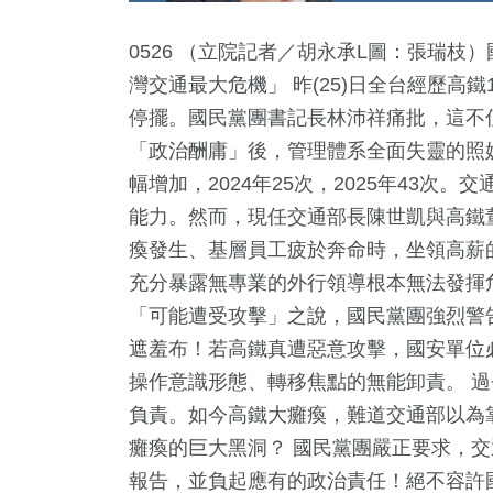
0526 （立院記者／胡永承L圖：張瑞
灣交通最大危機」 昨(25)日全台經歷高
停擺。國民黨團書記長林沛祥痛批，這不
「政治酬庸」後，管理體系全面失靈的照
幅增加，2024年25次，2025年43
能力。然而，現任交通部長陳世凱與高鐵
瘓發生、基層員工疲於奔命時，坐領高薪
8
+
165
+
3
+
4
+
充分暴露無專業的外行領導根本無法發揮
遊
綜合
海峽論壇專區
評論
「可能遭受攻擊」之說，國民黨團強烈警
遮羞布！若高鐵真遭惡意攻擊，國安單位
操作意識形態、轉移焦點的無能卸責。 過
83
+
0
+
負責。如今高鐵大癱瘓，難道交通部以為
熱門
2023金
癱瘓的巨大黑洞？ 國民黨團嚴正要求，
報告，並負起應有的政治責任！絕不容許