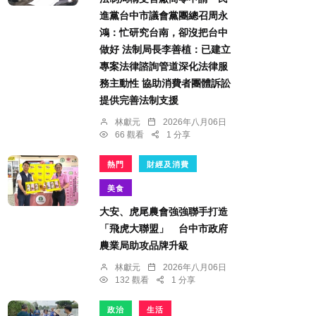
進黨台中市議會黨團總召周永
鴻：忙研究台南，卻沒把台中
做好 法制局長李善植：已建立
專案法律諮詢管道深化法律服
務主動性 協助消費者團體訴訟
提供完善法制支援
林獻元
2026年八月06日
66 觀看
1 分享
熱門
財經及消費
美食
大安、虎尾農會強強聯手打造
「飛虎大聯盟」 台中市政府
農業局助攻品牌升級
林獻元
2026年八月06日
132 觀看
1 分享
政治
生活