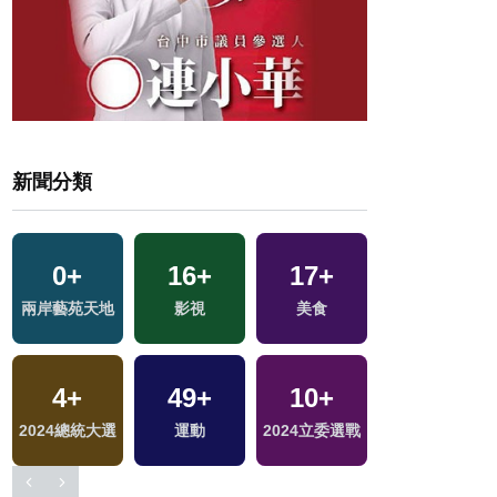
新聞分類
1
+
0
+
16
+
17
+
兩岸佛教文化交
兩岸藝苑天地
影視
美食
流專區
4
+
49
+
10
+
20
+
2024總統大選
運動
2024立委選戰
兩岸