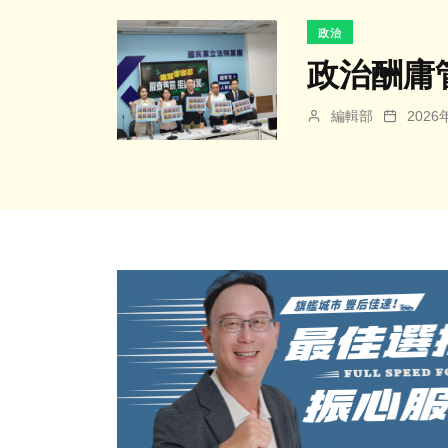
政治
政治酬庸
編輯部
202