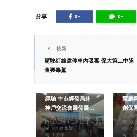
分享
0+
0+
較新
駕駛紅線違停車內吸毒 保大第二中隊
查獲毒駕
政治
財經及消費
政治
借鏡日本MICE城市
台南
經驗 中市經發局赴
慧農
神戶交流會展發展模
創保
林獻元
編
式
各界
2025年十二月21日
20
社會
3,182 觀看
7,
1 分享
1 
男駕車未繫安全帶被