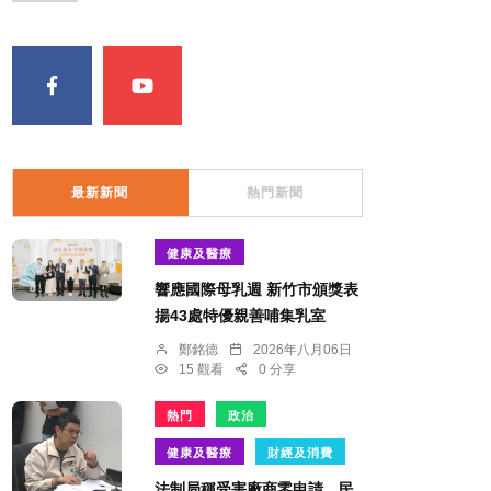
最新新聞
熱門新聞
健康及醫療
響應國際母乳週 新竹市頒獎表
揚43處特優親善哺集乳室
鄭銘德
2026年八月06日
15 觀看
0 分享
熱門
政治
健康及醫療
財經及消費
法制局稱受害廠商零申請 民