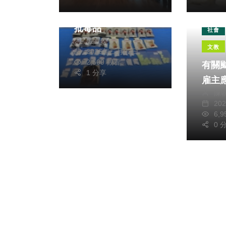
攔 保大幹員查獲大
批毒品
社會
張皓傑
文教
2026年二月02日
2,509 觀看
有關
1 分享
雇主
陳
20
6,
0 