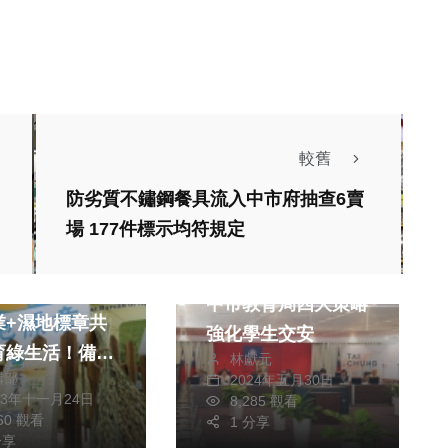
較舊
防劣質不鏽鋼餐具流入中市府抽查6賣
場 177件標示均符規定
財經及消費
社會
文教
市農業局推動智
中市教育局四大策略
業+濕地標章共
強化學生交安
育綠生活！備受
林獻元
輯部
2024年五月30日
好評
23年十一月24日
8,285 觀看
政治
生活
860 觀看
1 分享
健康及醫療
分享