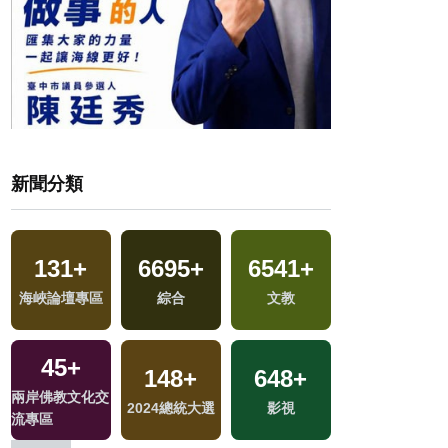
新聞分類
131
+
6695
+
6541
+
2471
+
海峽論壇專區
綜合
文教
藝文
45
+
148
+
648
+
97
+
兩岸佛教文化交
2024總統大選
影視
綜藝
流專區