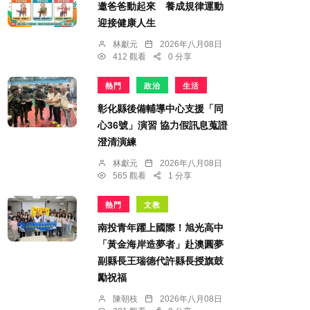
邀爸爸動起來 養成規律運動
迎接健康人生
林獻元
2026年八月08日
412 觀看
0 分享
熱門
政治
生活
彰化縣後備輔導中心支援「同
心36號」演習 協力假訊息蒐證
澄清演練
林獻元
2026年八月08日
565 觀看
1 分享
熱門
文教
南投青年躍上國際！旭光高中
「黃金海岸造夢者」赴澳圓夢
副縣長王瑞德代許縣長授旗鼓
勵祝福
陳朝枝
2026年八月08日