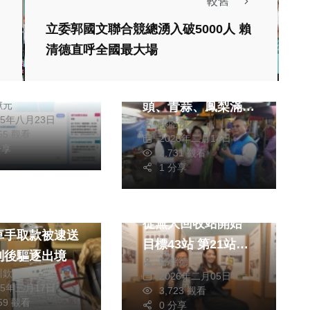
較舊
消費
立委郭國文聯合競總湧入破5000人 賴
政治
設e鍵通」首次
清德直呼全國最大場
年假首日楊瓊瓔掃街
AI應用！中市建
人氣旺 攤商齊送菜
智慧效率再升級
頭、青蒜、鳳梨滿滿
獻元
25年八月23日
張皓傑
祝福
155 觀看
2026年二月14日
分享
2,731 觀看
1 分享
社會
生活
新竹市淨零綠生活
從無人回收站開始
車手取款被逮送
目標43站 第21站今
刑後驅逐出境
鄭銘德
啟用
川欽
2026年二月05日
25年三月17日
3,723 觀看
259 觀看
0 分享