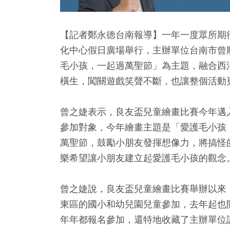
【記者鄭永徳台南報導】一年一度眾所期待
化中心假日廣場舉行，主辦單位台南市曾
毛小孩，一起過萬聖節」為主題，融合西
橫生，闖關遊戲笑聲不斷，也讓整個活動
曾之婕表示，良友盃兒童繪畫比賽今年邁
參加對象，今年繪畫主題是「愛護毛小孩
24
+
8
+
5534
+
112
+
1331
萬聖節，鼓勵小朋友發揮想像力，將搞怪
福建林公信俗文
放大鏡
健康及醫療
演唱會
社會
樂希望讓小朋友建立起愛護毛小孩的觀念
化專區
曾之婕說，良友盃兒童繪畫比賽舉辦以來
44
+
3978
+
674
+
707
+
4839
東區的國小和幼兒園兒童參加，去年起也
活
旅遊
兩岸
美食
財經及消
年年都報名參加，還特地收藏了主辦單位