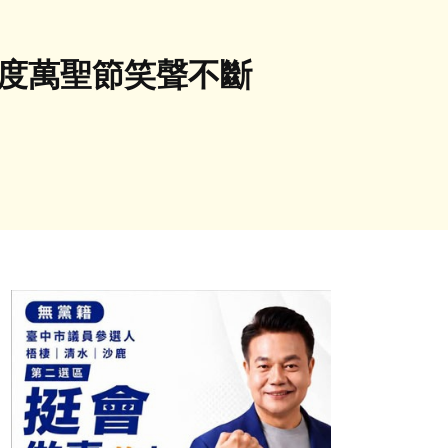
共度萬聖節笑聲不斷