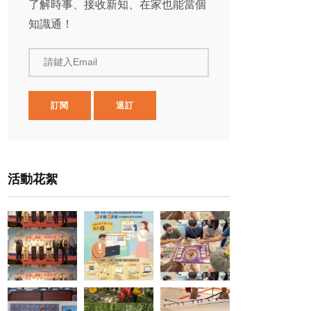
了解時事、接收新知、在家也能當個
知識通！
請鍵入Email
訂閱
退訂
活動花絮