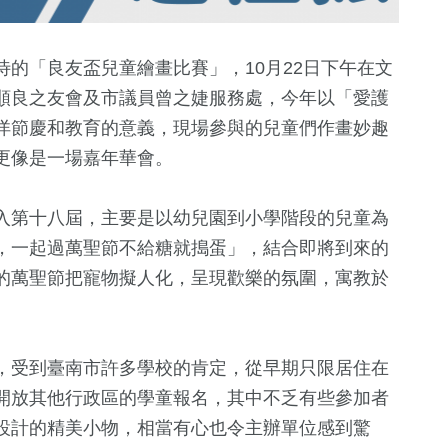
的「良友盃兒童繪畫比賽」，10月22日下午在文
順良之友會及市議員曾之婕服務處，今年以「愛護
洋節慶和教育的意義，現場參與的兒童們作畫妙趣
更像是一場嘉年華會。
入第十八屆，主要是以幼兒園到小學階段的兒童為
，一起過萬聖節不給糖就搗蛋」，結合即將到來的
372
+
2
+
1628
+
328
+
的萬聖節把寵物擬人化，呈現歡樂的氛圍，寓教於
兩岸道教文化交
運動
2024立委選戰
。
流專區
，受到臺南市許多學校的肯定，從早期只限居住在
+
16
+
開放其他行政區的學童報名，其中不乏有些參加者
費
兩岸藝苑天地
設計的精美小物，相當有心也令主辦單位感到驚