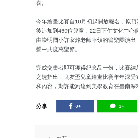
喜。
今年繪畫比賽自10月初起開放報名，原預
後追加到460位兒童，22日下午文化中
由崇明國小許家銘老師率領的管樂團演出
聲中共度萬聖節。
完成交畫者即可獲得紀念品一份，比賽結果
之婕指出，良友盃兒童繪畫比賽年年深受
和內容，期許能夠達到美學教育在臺南深
分享
0+
1+
政治