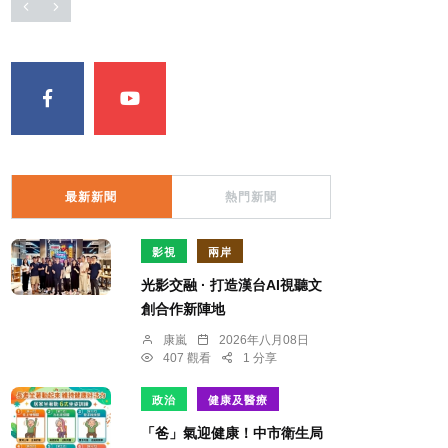
最新新聞
熱門新聞
影視
兩岸
光影交融 · 打造漢台AI視聽文
創合作新陣地
康嵐
2026年八月08日
407 觀看
1 分享
政治
健康及醫療
「爸」氣迎健康！中市衛生局