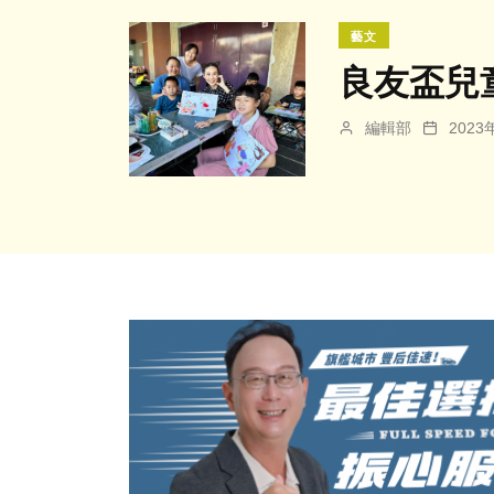
藝文
良友盃兒
編輯部
202