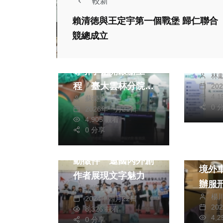
較新
財經及
賴清徳與王定宇第一個戰堡 歸仁聯合
生活
健康及醫療
「建
競總成立
綜合
導入
（影音）／智慧影像
設局
導引手術開啟新里
林
程 臺大雲林分院複
20
4,
蘇榮泉
合式手術室啟用
0 
2026年一月21日
生活
藝文
4,905 觀看
文教
綜合
0 分享
桃園鍾肇政文學獎啟
社會
動徵件 邀國內外創
境外
作者展現文字魅力
辦服
季從茂
楊
2024年四月22日
20
8,326 觀看
4,
0 分享