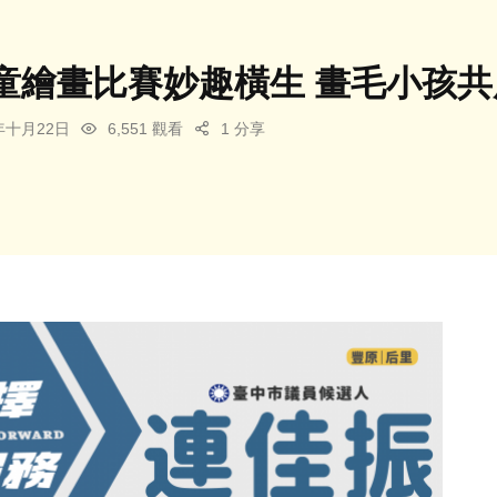
童繪畫比賽妙趣橫生 畫毛小孩
3年十月22日
6,551 觀看
1 分享