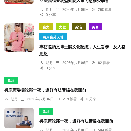
立法院請審核監察院人事同意權公聽會
胡月
2026年八月06日
260 觀看
0 分享
藝文
文教
綜合
美食
兩岸藝苑天地
專訪陸炳文博士談文化記憶，人生哲學 及人格
思想
胡月
2026年八月06日
82 觀看
0 分享
政治
吳宗憲委員說那一夜，還好有法警擋在我面前
胡月
2026年八月06日
219 觀看
0 分享
政治
吳宗憲說那一夜，還好有法警擋在我面前
胡月
2026年八月06日
504 觀看