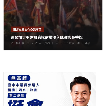
兩岸道教文化交流專區
欲參加大甲媽祖遶境信眾湧入鎮瀾宮祭香旗
楊川欽
2025年三月24日
5,132 觀看
1 分享