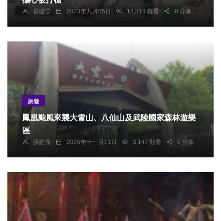
楊珊雯
2023年九月05日
18,314 觀看
0 分享
旅遊
鳳凰颱風來襲大雪山、八仙山及武陵國家森林遊樂
區
張皓傑
2025年十一月11日
3,147 觀看
0 分享