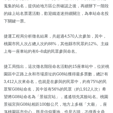
蒐集的站名，提供給地方區公所確認之後，再續辦下一階段
的線上站名票選活動，歡迎鐵道迷持續關注，為車站命名投
下關鍵一票。
捷運工程局分析徵名結果，共超過4,570人次參加，其中，
桃園市民人次占總人次約88%，其他縣市民眾約12%。主線
上每一座車站約有6~8成的民眾參與命名。
捷工局指出，這次徵名階段命名活動的15座車站中，位於桃
園區中正路上永和市場原址的G08站獲得最多票數，總計有
3,412人次來命名，也就是在參與的民眾中，約有75%的民
眾幫G08站命名，其中並有56%的民眾（約1,912人次）希
望將G08站命名為「景福宮站」，遙遙領先其餘站名。桃園
景福宮與G08站相距100餘公尺，地方上多稱「大廟」，座
落桃園區市中心，既是信仰重地，也是古蹟，不僅香火鼎