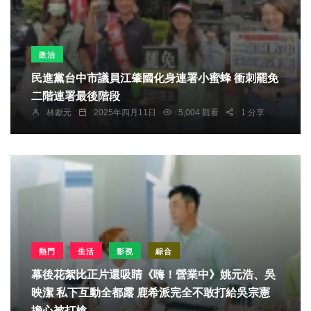
政治
民進黨台中市議員江肇國化身連署小蜜蜂 衝刺罷免
二階連署最後階段
林獻元
2025年四月11日
5,004 觀看
1 分享
熱門
生活
影視
綜合
幕後花絮比正片還吸睛《嗨！營業中》姚元浩、吳
映潔 私下互動全都露 鹿希派完全不敢打給吳宗憲
擔心被打槍