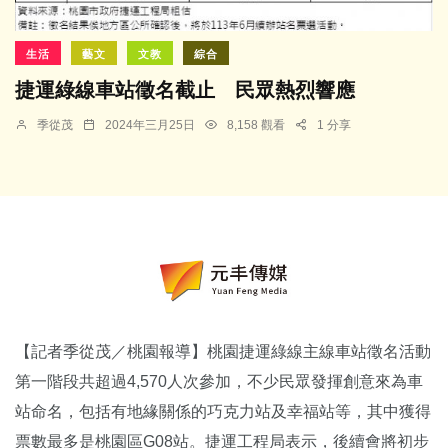
生活
藝文
文教
綜合
捷運綠線車站徵名截止 民眾熱烈響應
季從茂
2024年三月25日
8,158 觀看
1 分享
【記者季從茂／桃園報導】桃園捷運綠線主線車站徵名活動
第一階段共超過4,570人次參加，不少民眾發揮創意來為車
站命名，包括有地緣關係的巧克力站及幸福站等，其中獲得
票數最多是桃園區G08站。捷運工程局表示，後續會將初步