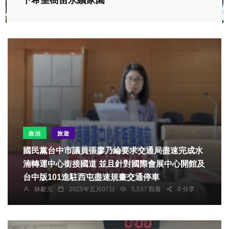
下希望樹苗永續家園
政治
旅遊
國民黨台中市議員張廖乃綸要求交通局盡速完成水
湳轉運中心銜接國道 並且針對國際會展中心開館及
台中版101進駐西屯盡速規畫交通停車
林獻元
2025年五月07日
5,537 觀看
0 分享