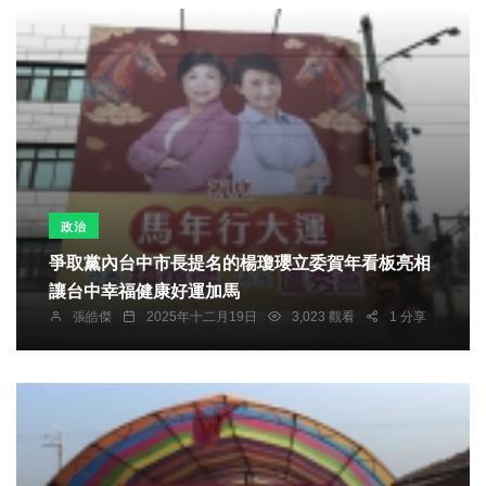
政治
爭取黨內台中市長提名的楊瓊瓔立委賀年看板亮相
讓台中幸福健康好運加馬
張皓傑
2025年十二月19日
3,023 觀看
1 分享