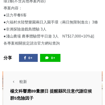
環1條(不含其他專案內容)
專案內容：
●活力早餐6客
●六福村水陸雙樂園兩日入園手環（兩日無限制進出）3條
●非洲探險遊戲島體驗 3人
●淺山農場 農事體驗營半日遊 3人 NT$17,000+10%起
各專案相關規定請洽官方網站查詢
分享
0+
0+
較新
楊文科響應89量腰日 提醒縣民注意代謝症候
群5危險因子