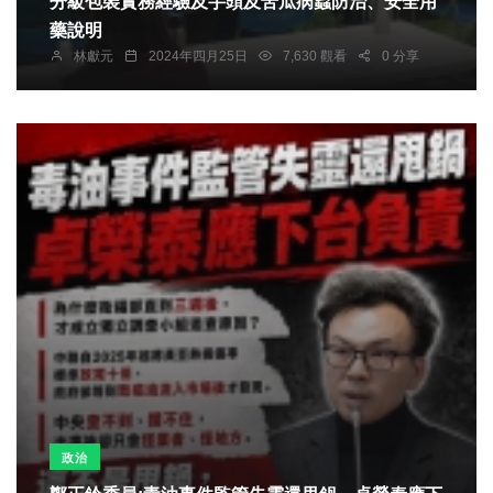
分級包裝實務經驗及芋頭及苦瓜病蟲防治、安全用
藥說明
林獻元
2024年四月25日
7,630 觀看
0 分享
政治