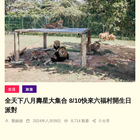
生活
旅遊
全天下八月壽星大集合 8/10快來六福村開生日
派對
鄭銘德
2024年八月09日
8,714 觀看
0 分享