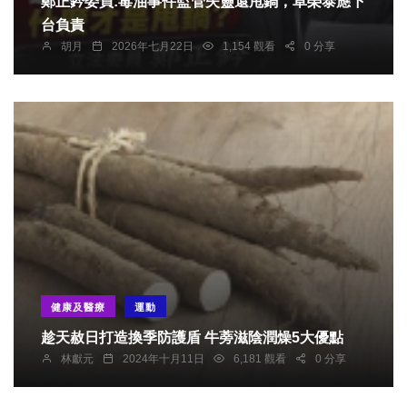
鄭正鈐委員:毒油事件監管失靈還甩鍋，卓榮泰應下
台負責
胡月
2026年七月22日
1,154 觀看
0 分享
健康及醫療
運動
趁天赦日打造換季防護盾 牛蒡滋陰潤燥5大優點
林獻元
2024年十月11日
6,181 觀看
0 分享