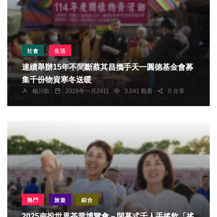
社會
生活
連續舉辦15年不間斷蔡其昌攜手天一圓德基金會募
集千份物資寒冬送暖
楊川欽
2026年一月24日
3,041 觀看
0 分享
熱門
旅遊
綜合
2025南投世界茶業博覽會－閉幕式千人手搖飲「搖