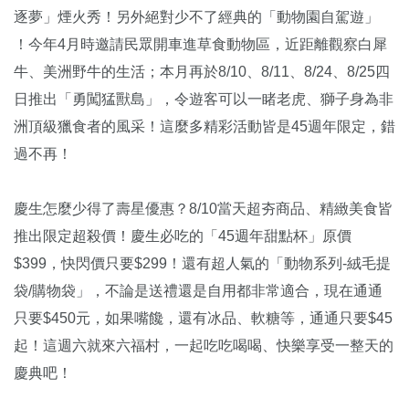
逐夢」煙火秀！另外絕對少不了經典的「動物園自駕遊」
！今年4月時邀請民眾開車進草食動物區，近距離觀察白犀
牛、美洲野牛的生活；本月再於8/10、8/11、8/24、8/25四
日推出「勇闖猛獸島」，令遊客可以一睹老虎、獅子身為非
洲頂級獵食者的風采！這麼多精彩活動皆是45週年限定，錯
過不再！
慶生怎麼少得了壽星優惠？8/10當天超夯商品、精緻美食皆
推出限定超殺價！慶生必吃的「45週年甜點杯」原價
$399，快閃價只要$299！還有超人氣的「動物系列-絨毛提
袋/購物袋」，不論是送禮還是自用都非常適合，現在通通
只要$450元，如果嘴饞，還有冰品、軟糖等，通通只要$45
起！這週六就來六福村，一起吃吃喝喝、快樂享受一整天的
慶典吧！