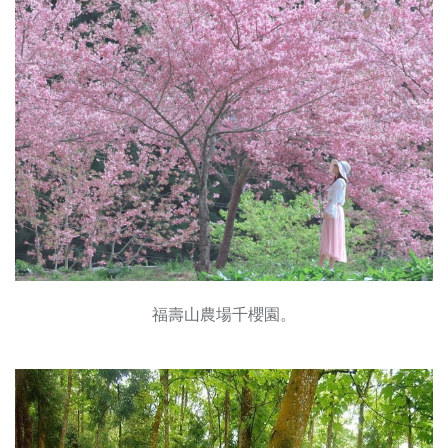
福壽山農場千櫻園。