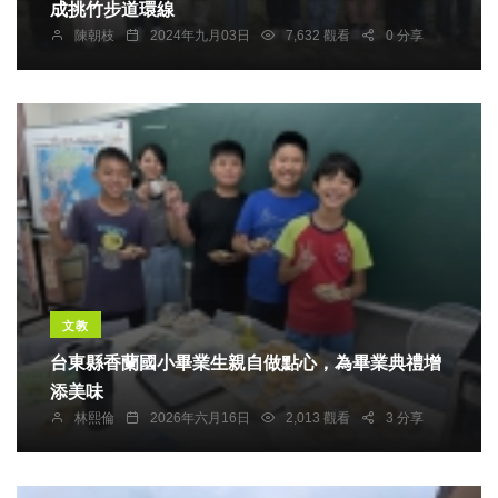
成挑竹步道環線
陳朝枝
2024年九月03日
7,632 觀看
0 分享
文教
台東縣香蘭國小畢業生親自做點心，為畢業典禮增
添美味
林熙倫
2026年六月16日
2,013 觀看
3 分享