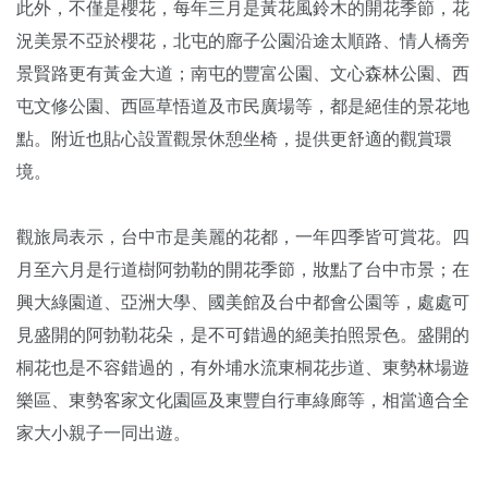
此外，不僅是櫻花，每年三月是黃花風鈴木的開花季節，花
況美景不亞於櫻花，北屯的廍子公園沿途太順路、情人橋旁
景賢路更有黃金大道；南屯的豐富公園、文心森林公園、西
屯文修公園、西區草悟道及市民廣場等，都是絕佳的景花地
點。附近也貼心設置觀景休憩坐椅，提供更舒適的觀賞環
境。
觀旅局表示，台中市是美麗的花都，一年四季皆可賞花。四
月至六月是行道樹阿勃勒的開花季節，妝點了台中市景；在
興大綠園道、亞洲大學、國美館及台中都會公園等，處處可
見盛開的阿勃勒花朵，是不可錯過的絕美拍照景色。盛開的
桐花也是不容錯過的，有外埔水流東桐花步道、東勢林場遊
樂區、東勢客家文化園區及東豐自行車綠廊等，相當適合全
家大小親子一同出遊。