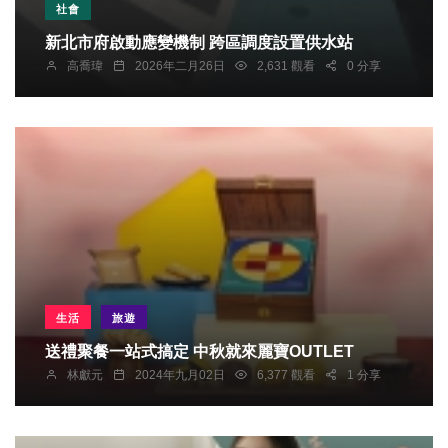
社會
新北市府啟動應變機制 跨區調度設置供水站
高喬瑋
2026年二月26日
2,631 觀看
0 分享
生活
旅遊
送禮聚餐一站式搞定 中秋就來麗寶OUTLET
林獻元
2024年九月02日
6,377 觀看
1 分享