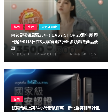
熱門
生活
財經及消費
內衣界獨領風騷23年！EASY SHOP 23週年慶 即
日起至9月3日在8大購物通路推出多項精選商品優
惠
林獻元
2023年八月11日
10,160 觀看
1 分享
熱門
智慧門鎖上架24小時衝破百萬 新北群募輔導計畫