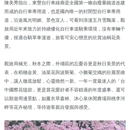
陳美秀指出，東豐自行車綠廊是全國第一條由廢棄鐵道改建
而成的自行車專用道，也是國內唯一的封閉型自行車專用
道，沿途風光明媚、景色宜人，可看到浪漫五月雪飄落，觀
旅局近年來致力於持續優化自行車道騎乘環境，沒有車輛干
擾，很適合騎單車漫遊，旅客可安心愜意的欣賞油桐花美
景。
觀旅局補充，秋冬之際，外埔區的忘憂谷更是秋日美景的代
表，在稻穗金黃、油菜花與波斯菊、小雛菊交織的壯麗景緻
中，讓人徹底放鬆，心靈煥然一新。一年一度最迷人的「台
中國際花毯節」更是賞花愛好者不容錯過的年度盛事。還可
以順遊周邊景點，如薰衣草森林、沐心泉休閒農場與桃李河
畔等花卉秘境，等待遊客親自發掘與感受。