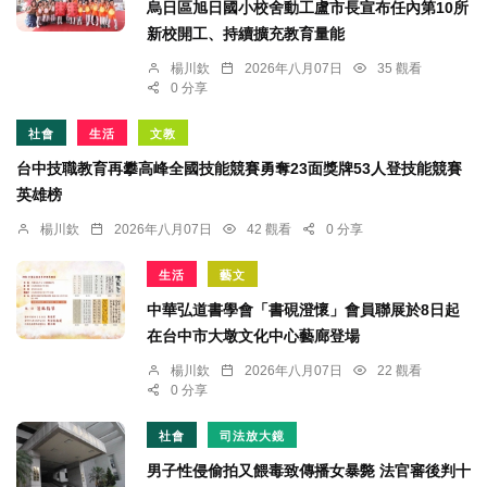
烏日區旭日國小校舍動工盧市長宣布任內第10所
新校開工、持續擴充教育量能
楊川欽
2026年八月07日
35 觀看
0 分享
社會
生活
文教
台中技職教育再攀高峰全國技能競賽勇奪23面獎牌53人登技能競賽
英雄榜
楊川欽
2026年八月07日
42 觀看
0 分享
生活
藝文
中華弘道書學會「書硯澄懷」會員聯展於8日起
在台中市大墩文化中心藝廊登場
楊川欽
2026年八月07日
22 觀看
0 分享
社會
司法放大鏡
男子性侵偷拍又餵毒致傳播女暴斃 法官審後判十