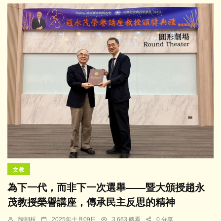
文教
為下一代，而非下一次選舉——暨大頒授趙永
茂教授榮譽講座，傳承民主反思的精神
陳朝枝
2025年十月09日
3,663 觀看
0 分享