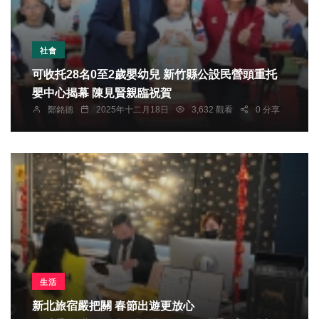
社會
可收托28名0至2歲嬰幼兒 新竹縣公設民營頭重托
嬰中心揭幕 陳見賢親臨祝賀
鄭銘德
2025年十二月18日
3,632 觀看
0 分享
生活
新北旅宿嚴把關 春節出遊更放心