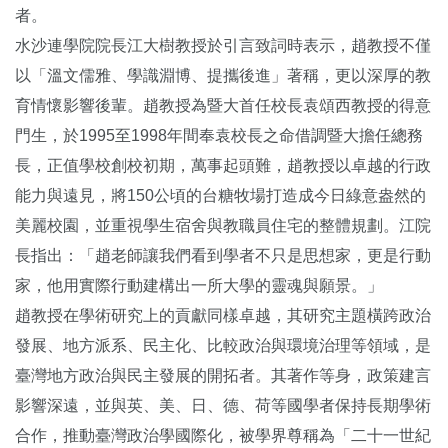
者。
水沙連學院院長江大樹教授於引言致詞時表示，趙教授不僅
以「溫文儒雅、學識淵博、提攜後進」著稱，更以深厚的教
育情懷影響後輩。趙教授為暨大首任校長袁頌西教授的得意
門生，於1995至1998年間奉袁校長之命借調暨大擔任總務
長，正值學校創校初期，萬事起頭難，趙教授以卓越的行政
能力與遠見，將150公頃的台糖牧場打造成今日綠意盎然的
美麗校園，並重視學生宿舍與教職員住宅的整體規劃。江院
長指出：「趙老師讓我們看到學者不只是思想家，更是行動
家，他用實際行動建構出一所大學的靈魂與願景。」
趙教授在學術研究上的貢獻同樣卓越，其研究主題橫跨政治
發展、地方派系、民主化、比較政治與環境治理等領域，是
臺灣地方政治與民主發展的開拓者。其著作等身，政策建言
影響深遠，並與英、美、日、德、荷等國學者保持長期學術
合作，推動臺灣政治學國際化，被學界尊稱為「二十一世紀