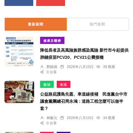
最新新聞
熱門新聞
健康及醫療
降低長者及高風險族群感染風險 新竹市今起提供
肺鏈疫苗PCV20、PCV21公費接種
鄭銘德
2026年八月10日
39 觀看
0 分享
政治
生活
公益路庇護島先蓋、車道線後補 民進黨台中市
議會黨團總召周永鴻：道路工程怎麼可以做半
套？
林獻元
2026年八月10日
34 觀看
0 分享