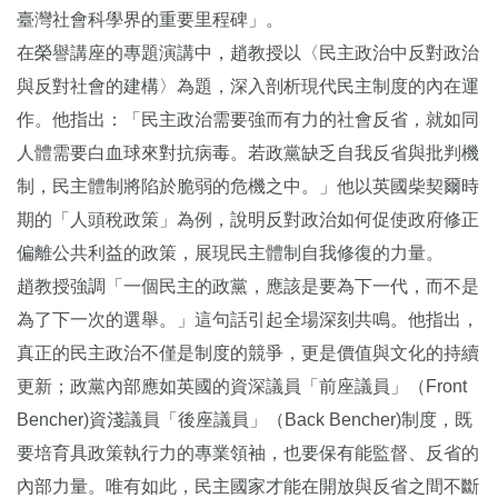
臺灣社會科學界的重要里程碑」。
在榮譽講座的專題演講中，趙教授以〈民主政治中反對政治
與反對社會的建構〉為題，深入剖析現代民主制度的內在運
作。他指出：「民主政治需要強而有力的社會反省，就如同
人體需要白血球來對抗病毒。若政黨缺乏自我反省與批判機
制，民主體制將陷於脆弱的危機之中。」他以英國柴契爾時
期的「人頭稅政策」為例，說明反對政治如何促使政府修正
偏離公共利益的政策，展現民主體制自我修復的力量。
趙教授強調「一個民主的政黨，應該是要為下一代，而不是
為了下一次的選舉。」這句話引起全場深刻共鳴。他指出，
真正的民主政治不僅是制度的競爭，更是價值與文化的持續
更新；政黨內部應如英國的資深議員「前座議員」（Front
Bencher)資淺議員「後座議員」（Back Bencher)制度，既
要培育具政策執行力的專業領袖，也要保有能監督、反省的
內部力量。唯有如此，民主國家才能在開放與反省之間不斷