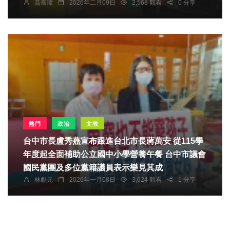
高喬瑋
2026年二月09日
2,568 觀看
0 分享
熱門
政治
文教
台中市長盧秀燕宣布跟進台北市長蔣萬安 從115學
年度起全面補助公立國中小學營養午餐 台中市議會
國民黨團及多位黨籍議員表示樂見其成
林獻元
2026年一月08日
3,624 觀看
1 分享