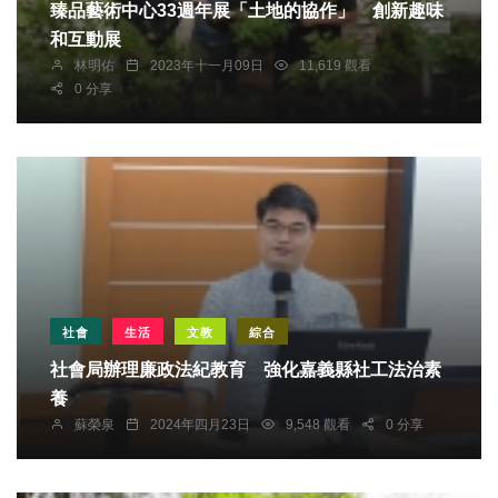
臻品藝術中心33週年展「土地的協作」 創新趣味
和互動展
林明佑
2023年十一月09日
11,619 觀看
0 分享
社會
生活
文教
綜合
社會局辦理廉政法紀教育 強化嘉義縣社工法治素
養
蘇榮泉
2024年四月23日
9,548 觀看
0 分享