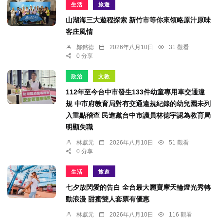
生活
旅遊
山湖海三大遊程探索 新竹市等你來領略原汁原味
客庄風情
鄭銘德
2026年八月10日
31 觀看
0 分享
政治
文教
112年至今台中市發生133件幼童專用車交通違
規 中市府教育局對有交通違規紀錄的幼兒園未列
入重點稽查 民進黨台中市議員林德宇認為教育局
明顯失職
林獻元
2026年八月10日
51 觀看
0 分享
生活
旅遊
七夕放閃愛的告白 全台最大麗寶摩天輪燈光秀轉
動浪漫 甜蜜雙人套票有優惠
林獻元
2026年八月10日
116 觀看