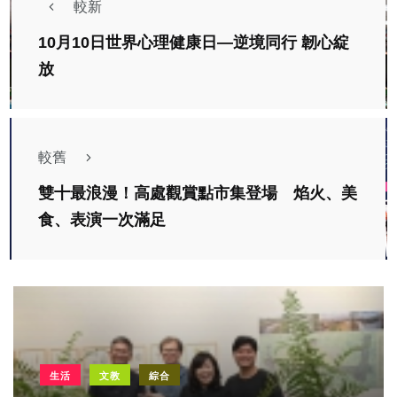
較新
10月10日世界心理健康日—逆境同行 韌心綻
放
較舊
雙十最浪漫！高處觀賞點市集登場 焰火、美
食、表演一次滿足
生活
文教
綜合