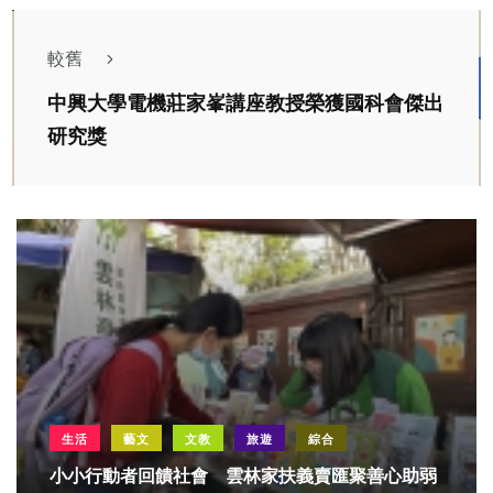
較舊
中興大學電機莊家峯講座教授榮獲國科會傑出
研究獎
生活
藝文
文教
旅遊
綜合
小小行動者回饋社會 雲林家扶義賣匯聚善心助弱