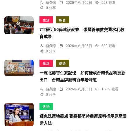
蘇榮泉
2026年八月05日
553 觀看
0 分享
生活
綜合
7年砸近50億建設麥寮 張麗善細數交通水利教
育成果
蘇榮泉
2026年八月05日
639 觀看
0 分享
生活
綜合
一碗北港杏仁茶記憶 如何變成台灣食品科技新
出口 台灣品牌翻轉百年老味道
蘇榮泉
2026年八月05日
1,259 觀看
0 分享
政治
避免洗產地疑慮 張嘉郡堅持農產原料標示原產國
需入法