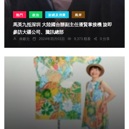
熱門
政治
財經及消費
兩岸
馬英九抵深圳 大陸國台辦副主任潘賢掌接機 旋即
參訪大疆公司、騰訊總部
林獻元
2024年四月01日
9,373 觀看
0 分享