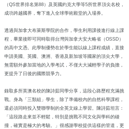
（QS世界排名第88）及英國約克大學等5所世界頂尖名校，
成功跨越國界，奪下進入全球學術殿堂的入場券。
透過與加拿大布萊斯學院的合作，學生利用課後進行線上課
程，畢業後即可同時取得台灣與加拿大安大略省（OSSD）
的高中文憑。此學制優勢在於學生能以線上課程成績，直接
申請美國、英國、澳洲、香港及新加坡等國家的頂尖大學，
無需額外參加當地的入學考試，不僅大大減輕學子的負擔，
更提升了日後的國際競爭力。
錄取多所英澳名校的陳詩茹同學分享，這段心路歷程充滿挑
戰。身為「三類組」學生，除了準備校內的自然科學課程，
還必須同時投入雙聯學制的全英文線上學習。陳詩茹坦言：
「這段路走來並不輕鬆，特別是挑戰不同文化與學科的碰
撞，確實是極大的考驗。」很感謝學校提供這樣的管道，更