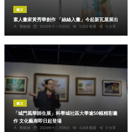
藝文
素人畫家黃秀華創作 「絲絲入畫」今起新瓦屋展出
鄭銘德
2024年十一月20日
5,502 觀看
0 分享
藝文
「城門風華師生展」科學城社區大學逾50幅精彩畫
作 文化藝廊即日起登場
鄭銘德
2024年十二月06日
4,508 觀看
0 分享