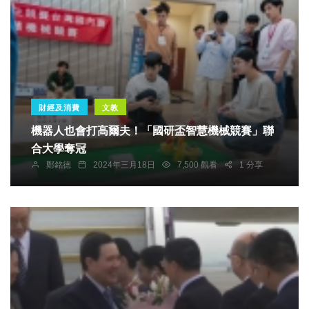
財經及消費
文教
機器人也會打高爾夫！「國研盃智慧機械競賽」聯
合大學奪冠
鄭銘德
2024年三月18日
7,500 觀看
1 分享