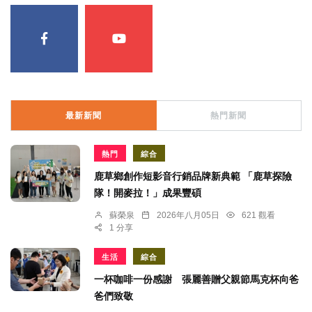
最新新聞
熱門新聞
熱門
綜合
鹿草鄉創作短影音行銷品牌新典範 「鹿草探險
隊！開麥拉！」成果豐碩
蘇榮泉
2026年八月05日
621 觀看
1 分享
生活
綜合
一杯咖啡一份感謝 張麗善贈父親節馬克杯向爸
爸們致敬