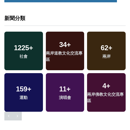
新聞分類
34
+
1225
+
62
+
兩岸道教文化交流專
社會
兩岸
區
4
+
159
+
11
+
兩岸佛教文化交流專
運動
演唱會
區