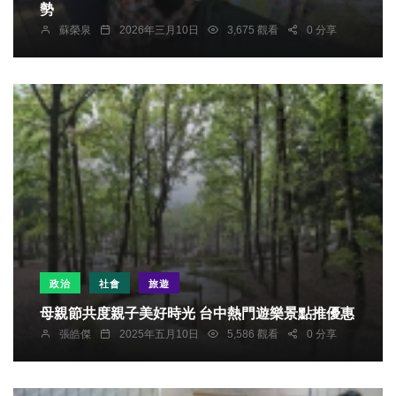
勢
蘇榮泉
2026年三月10日
3,675 觀看
0 分享
政治
社會
旅遊
母親節共度親子美好時光 台中熱門遊樂景點推優惠
張皓傑
2025年五月10日
5,586 觀看
0 分享