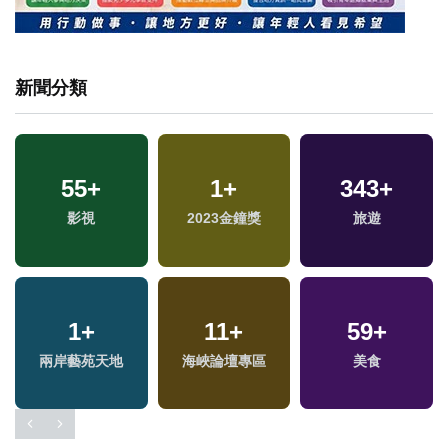
新聞分類
55
+
1
+
343
+
影視
2023金鐘獎
旅遊
1
+
11
+
59
+
專
兩岸藝苑天地
海峽論壇專區
美食