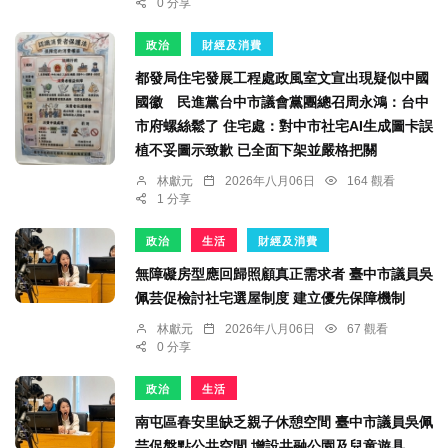
0 分享
政治
財經及消費
都發局住宅發展工程處政風室文宣出現疑似中國
國徽 民進黨台中市議會黨團總召周永鴻：台中
市府螺絲鬆了 住宅處：對中市社宅AI生成圖卡誤
植不妥圖示致歉 已全面下架並嚴格把關
林獻元
2026年八月06日
164 觀看
1 分享
政治
生活
財經及消費
無障礙房型應回歸照顧真正需求者 臺中市議員吳
佩芸促檢討社宅選屋制度 建立優先保障機制
林獻元
2026年八月06日
67 觀看
0 分享
政治
生活
南屯區春安里缺乏親子休憩空間 臺中市議員吳佩
芸促盤點公共空間 增設共融公園及兒童遊具