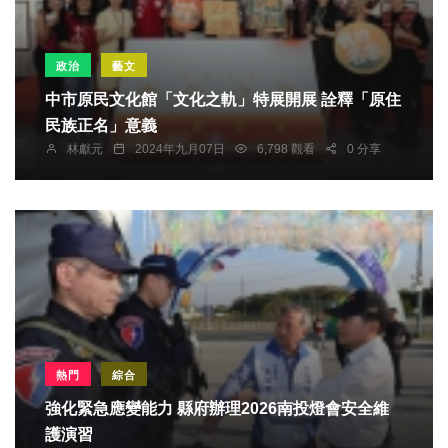
政治
藝文
中市原民文化館「文化之軌」特展開展 詮釋「原住
民族正名」意義
林獻元
2024年九月07日
6,798 觀看
0 分享
熱門
綜合
強化緊急應變能力 縣府辦理2026南投燈會安全維
護演習