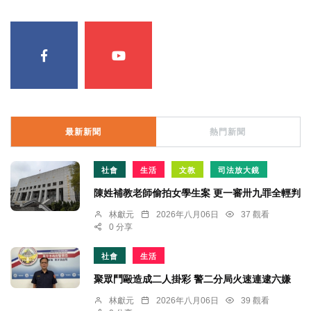
最新新聞
熱門新聞
社會
生活
文教
司法放大鏡
陳姓補教老師偷拍女學生案 更一審卅九罪全輕判
林獻元
2026年八月06日
37 觀看
0 分享
社會
生活
聚眾鬥毆造成二人掛彩 警二分局火速連逮六嫌
林獻元
2026年八月06日
39 觀看