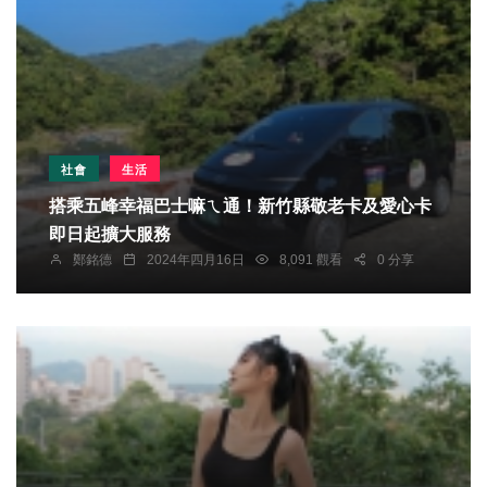
社會
生活
搭乘五峰幸福巴士嘛ㄟ通！新竹縣敬老卡及愛心卡
即日起擴大服務
鄭銘德
2024年四月16日
8,091 觀看
0 分享