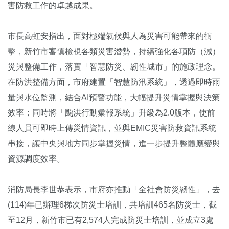
害防救工作的卓越成果。
市長高虹安指出，面對極端氣候與人為災害可能帶來的衝
擊，新竹市審慎檢視各類災害潛勢，持續強化各項防（減）
災與整備工作，落實「智慧防災、韌性城市」的施政理念。
在防洪整備方面，市府建置「智慧防汛系統」，透過即時雨
量與水位監測，結合AI預警功能，大幅提升災情掌握與決策
效率；同時將「颱洪行動彙報系統」升級為2.0版本，使前
線人員可即時上傳災情資訊，並與EMIC災害防救資訊系統
串接，讓中央與地方同步掌握災情，進一步提升整體應變與
資源調度效率。
消防局長李世恭表示，市府亦推動「全社會防災韌性」，去
(114)年已辦理6梯次防災士培訓，共培訓465名防災士，截
至12月，新竹市已有2,574人完成防災士培訓，並成立3處