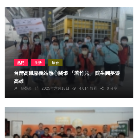
熱門
生活
綜合
台灣高鐵嘉義站熱心關懷 「若竹兒」 院生圓夢遊
高雄
蘇榮泉
2025年六月18日
4,614 觀看
0 分享