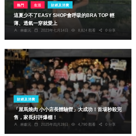
熱門
生活
財經及消費
這夏少不了EASY SHOP會呼吸的BRA TOP 輕
薄、透氣一穿就愛上
林獻元
2023年七月14日
8,824 觀看
0 分享
財經及消費
「屋馬燒肉 小小店長體驗營」大成功！首場秒殺完
售，家長好評爆棚！
林獻元
2025年四月28日
4,790 觀看
0 分享