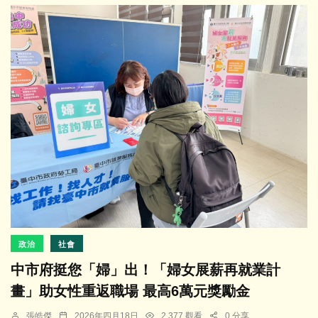
政治
社會
中市府挺您「婦」出！「婦女展薪再就業計
畫」助女性重返職場 最高6萬元獎勵金
張皓傑
2026年四月18日
2,377 觀看
0 分享