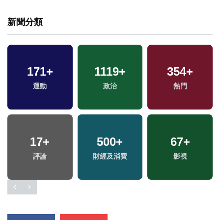
新聞分類
171
+
1119
+
354
+
運動
政治
熱門
17
+
500
+
67
+
評論
財經及消費
影視