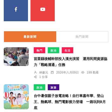
最新新聞
熱門新聞
熱門
政治
生活
苗栗縣後輔幹部投入漢光演習 運用民間資源協
力「戰略溝通」任務
林獻元
2026年八月09日
199 觀看
1 分享
政治
旅遊
台中暑假親子放電攻略！自行車嘉年華、登山
王、熱氣球、熱門電影接力登場 一路玩到8月
底