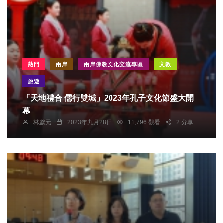
熱門
兩岸
兩岸佛教文化交流專區
文教
旅遊
「天地禮合 儒行雙城」2023年孔子文化節盛大開
幕
林獻元
2023年九月28日
11,796 觀看
2 分享