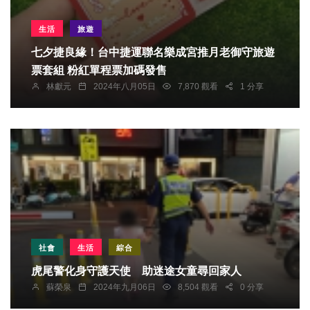
生活
旅遊
七夕捷良緣！台中捷運聯名樂成宮推月老御守旅遊
票套組 粉紅單程票加碼發售
林獻元
2024年八月05日
7,870 觀看
1 分享
社會
生活
綜合
虎尾警化身守護天使 助迷途女童尋回家人
蘇榮泉
2024年九月06日
8,504 觀看
0 分享