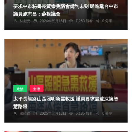
要求中市秘書長黃崇典議會備詢未到 民進黨台中市
議員施志昌：藐視議會
林獻元
2024年五月16日
7,253 觀看
0 分享
政治
生活
太平長龍路山區照明急需救援 議員要求盡速汰換智
慧路燈
張皓傑
2025年五月13日
5,185 觀看
0 分享