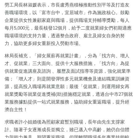
勞工局長林淑媛表示，市長盧秀燕積極推動性別平等及打造友
善職場環境，以「富市台中，宜居城市」作為施政核心。鼓勵
企業提供女性兼顧家庭與職場，提供職場支持輔導獎勵，每人
每月5,000元，最長核發12個月，給予二度就業婦女們初期適應
職場環境的支持力量，透過整合政府、雇主及婦女自身的努
力，協助更多婦女重新投入勞動市場。
林局長補充，「婦女展薪再就業計畫」，分為「找方向、增人
才、促就業」三大面向、提供十大服務措施，「找方向」為提
供就業促進講座及諮詢 、履歷及面試指導等資源，強化就業準
備；「增人才」則是開發彈性多元就業機會及連結職業訓練資
源，提高投入職場再就業意願；最後「促就業」則運用婦女再
就業獎勵等就業促進獎補(助)措施穩定就業，透過台中市27個就
業服務據點提供一站式就業服務，協助婦女重返職場，提升經
濟自主性！
求職者許小姐婚後為照顧家庭暫別職場，長年由先生支撐家
計。隨著子女逐漸成長並獨立，雖已邁入中高齡，她仍自信體
力與能力兼具，期望重返職場，但因離開職場多年專業技能較