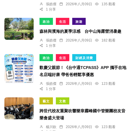
張皓傑
2026年八月09日
135 觀看
1 分享
政治
生活
旅遊
森林與濱海的夏季涼感 台中山海露營消暑趣
張皓傑
2026年八月09日
182 觀看
1 分享
政治
生活
財經及消費
歡慶父親節！《台中通TCPASS》APP 攜手在地
名店端好康 帶爸爸輕鬆享優惠
張皓傑
2026年八月09日
123 觀看
1 分享
藝文
文教
跨世代校友重聚吹響樂章霧峰國中管樂團校友音
樂會盛大登場
楊川欽
2026年八月09日
123 觀看