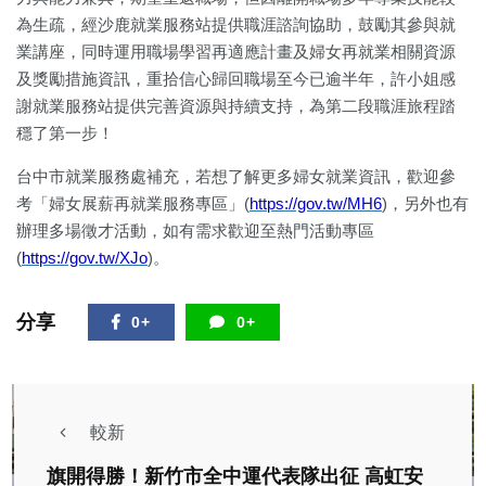
為生疏，經沙鹿就業服務站提供職涯諮詢協助，鼓勵其參與就
業講座，同時運用職場學習再適應計畫及婦女再就業相關資源
及獎勵措施資訊，重拾信心歸回職場至今已逾半年，許小姐感
謝就業服務站提供完善資源與持續支持，為第二段職涯旅程踏
穩了第一步！
台中市就業服務處補充，若想了解更多婦女就業資訊，歡迎參
考「婦女展薪再就業服務專區」(
https://gov.tw/MH6
)，另外也有
辦理多場徵才活動，如有需求歡迎至熱門活動專區
(
https://gov.tw/XJo
)。
分享
0+
0+
較新
旗開得勝！新竹市全中運代表隊出征 高虹安