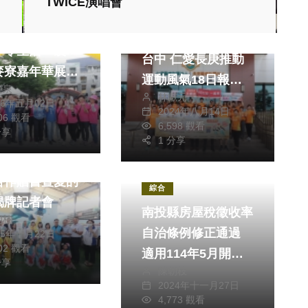
TWICE演唱會
健康及醫療
運動
音）／雲林從健
2024永慶盃路跑在
淨零生活 褒
台中 仁愛長庚推動
麥寮嘉年華展現
運動風氣18日報名
榮泉
成果
林獻元
截止
26年五月02日
2024年八月14日
706 觀看
6,598 觀看
分享
1 分享
起步走-政府與
合作贈書暨愛的
綜合
揭牌記者會
南投縣房屋稅徵收率
朝枝
自治條例修正通過
25年十月22日
802 觀看
適用114年5月開徵
分享
陳朝枝
之房屋稅
2024年十一月27日
4,773 觀看