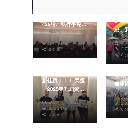
綜合
台中客家發展計畫成
（影
果亮眼！社政類活動
走到
425場、執行率達
忠、
林獻元
850% 市長盧秀燕肯
蘇
2025年十二月02日
雙軸
定跨局處努力
20
3,321 觀看
2,
0 分享
0 
文教
健康及醫療
閱讀
南投縣政府衛生局再
民間
創佳績！！！ 榮獲
書庫
「2025第九屆資誠
陳
陳朝枝
永續影響力獎-社會
20
2025年十月30日
2,
組 銅獎」
3,472 觀看
0 
0 分享