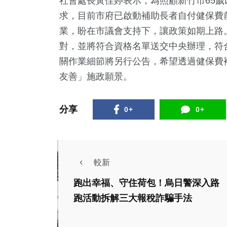
社會處長黃佳婷表示，為照顧新竹市65歲
求，目前市府已啟動補助長者自付健保費
業，盼在市議會支持下，讓政策如期上路
對，並將符合資格名單送交中央辦理，符
關作業細節將另行公告，希望透過健保費
友善」施政願景。
分享
0+
0+
較新
跑出幸福、守住荷包！烏日警深入路
跑活動拆解三大報稅詐騙手法
生活
政治