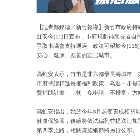
【記者鄭銘德／新竹報導】新竹市政府持
虹安今(11)日宣布，市府規劃補助長者
爭取市議會支持通過，政策可望於今(11
安心、健康、友善的宜居城市。
高虹安表示，竹市是非六都最長壽城市，
市府持續精進長者福利政策，為進一步提
219
59
+
122
+
190
+
3209
+
費補助計畫」，朝「免申請、不排富」方
兩岸道教文
教
司法放大鏡
2024立委選戰
健康及醫療
流專區
高虹安指出，她於今年3月起便責成相關局
13
+
健康保險署，後續將依法編列並提送追加
54
+
75
+
85
+
56
+
第四季上路，相關實施細節將另行公布。
福建林公信
門
海峽論壇專區
2024總統大選
綜藝
化專區