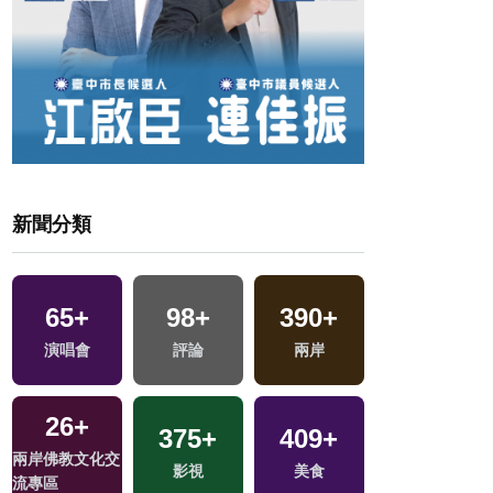
新聞分類
65
+
98
+
390
+
2307
+
演唱會
評論
兩岸
旅遊
26
+
375
+
409
+
兩岸佛教文化交
影視
美食
流專區