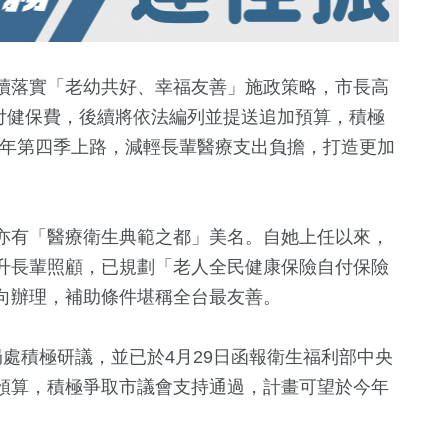
續落實「老幼共好、幸福友善」施政策略，市長高
自付健保費，後續將依法編列並提送追加預算，積極
5)年第四季上路，減輕長輩醫療支出負擔，打造更加
亦有「醫療衛生典範之都」美名。自她上任以來，
升長輩照顧，已規劃「老人全民健康保險自付保險
+
3883
+
944
+
2806
+
6178
+
向辦理，補助條件堪稱全台最友善。
化交
綜合
運動
財經及消費
政治
處積極研議，並已於4月29日函報衛生福利部中央
預算，積極爭取市議會支持通過，計畫可望於今年
9
+
1433
+
9190
+
7720
+
俗文
兩岸藝苑天地
藝文
生活
社會