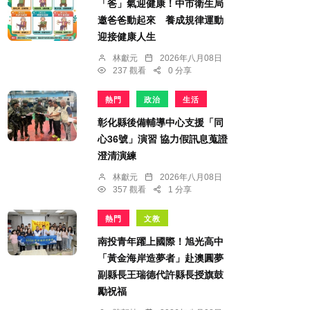
「爸」氣迎健康！中市衛生局
邀爸爸動起來 養成規律運動
迎接健康人生
林獻元
2026年八月08日
237 觀看
0 分享
熱門
政治
生活
彰化縣後備輔導中心支援「同
心36號」演習 協力假訊息蒐證
澄清演練
林獻元
2026年八月08日
357 觀看
1 分享
熱門
文教
南投青年躍上國際！旭光高中
「黃金海岸造夢者」赴澳圓夢
副縣長王瑞德代許縣長授旗鼓
勵祝福