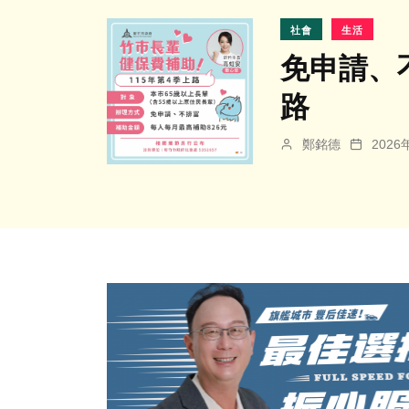
社會
生活
免申請、
路
鄭銘德
202