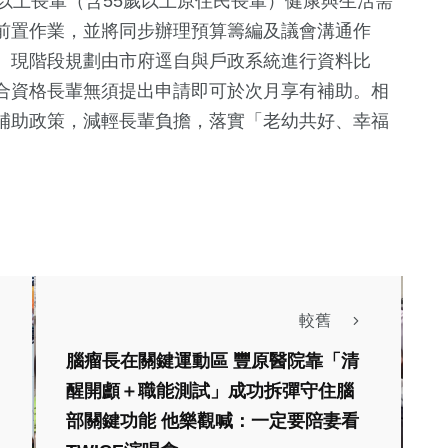
以上長輩（含55歲以上原住民長輩）健康與生活需
前置作業，並將同步辦理預算籌編及議會溝通作
。現階段規劃由市府逕自與戶政系統進行資料比
合資格長輩無須提出申請即可於次月享有補助。相
補助政策，減輕長輩負擔，落實「老幼共好、幸福
較舊
腦瘤長在關鍵運動區 豐原醫院靠「清
醒開顱＋職能測試」成功拆彈守住腦
部關鍵功能 他樂觀喊：一定要陪妻看
健康及醫療