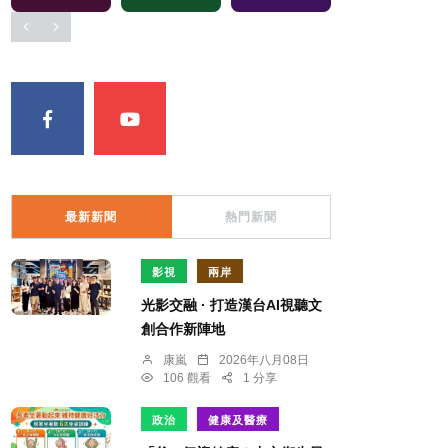
最新新聞
熱門新聞
影視
兩岸
光影交融 · 打造漢台AI視聽文
創合作新陣地
康嵐
2026年八月08日
106 觀看
1 分享
政治
健康及醫療