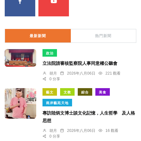
最新新聞
熱門新聞
政治
立法院請審核監察院人事同意權公聽會
胡月
2026年八月06日
221 觀看
0 分享
藝文
文教
綜合
美食
兩岸藝苑天地
專訪陸炳文博士談文化記憶，人生哲學 及人格
思想
胡月
2026年八月06日
16 觀看
0 分享