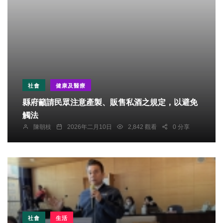
社會
健康及醫療
縣府籲請民眾注意產製、販售私酒之規定，以避免
觸法
陳朝枝
2026年二月10日
2,842 觀看
0 分享
社會
生活