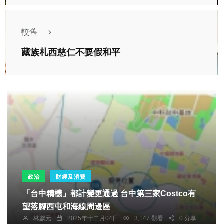
較舊
藏族札西慈仁不耍假和平
政治
財經及消費
「台中精機」都計變更通過 台中第三家Costco有
望落腳西屯和海線周邊區
林獻元
2025年十二月04日
3,147 觀看
0 分享