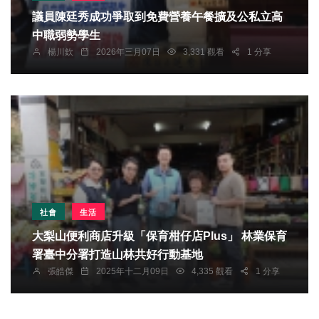
議員陳廷秀成功爭取到免費營養午餐擴及公私立高
中職弱勢學生
楊川欽
2026年三月07日
3,331 觀看
1 分享
社會
生活
大梨山便利商店升級「保育柑仔店Plus」 林業保育
署臺中分署打造山林共好行動基地
張皓傑
2025年十二月09日
4,335 觀看
1 分享