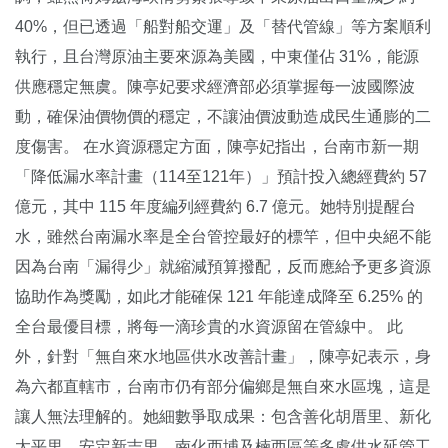
40%，但已透過「船對船交運」及「替代管線」等方案順利
執行，且台灣原油主要來源為美國，中東僅佔 31%，能源
供應穩定無虞。陳亭妃要求經濟部必須掌握每一波國際波
動，確保油價物價的穩定，不讓油價波動造成民生通膨的二
度傷害。 在水資源穩定方面，陳亭妃指出，台南市新一期
「降低漏水率計畫（114至121年）」預計投入總經費約 57
億元，其中 115 年度編列經費約 6.7 億元。她特別提醒台
水，雖然台南漏水率是全台管控最好的標竿，但中央絕不能
因為台南「漏得少」就縮減預算撥配，反而應給予更多資源
協助作為獎勵，如此才能確保 121 年能達成降至 6.25% 的
全台最優目標，將每一滴珍貴的水資源留在管線中。 此
外，針對「無自來水地區供水改善計畫」，陳亭妃表示，身
為六都直轄市，台南市仍有部分偏鄉是無自來水區塊，這是
讓人無法理解的。她細數爭取成果：包含善化胡厝里、新化
太平里、安定新吉里、南化西埔及楠西區等多處供水延管工