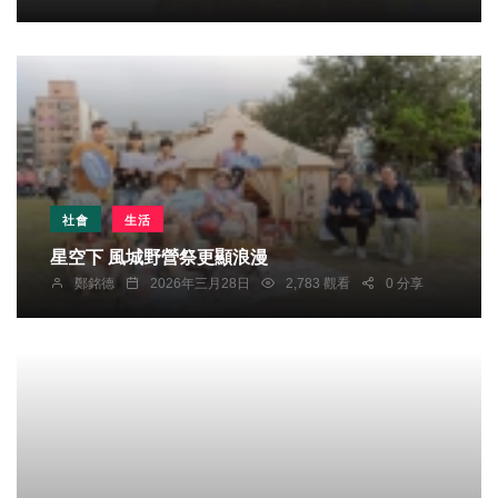
社會
生活
星空下 風城野營祭更顯浪漫
鄭銘德
2026年三月28日
2,783 觀看
0 分享