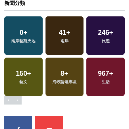
新聞分類
0
+
41
+
246
+
專
兩岸藝苑天地
兩岸
旅遊
150
+
8
+
967
+
兩
藝文
海峽論壇專區
生活
區