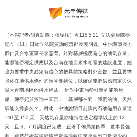
（本報記者/胡真語圖：張瑞枝）今115.5.11 立法委員陳亭
妃今（11）日於立法院質詢經濟部長龔明鑫、中油董事長方
振仁及台水董事長李嘉榮。針對基層極度關心的油氣存量、
能源能否穩定供應以及台南在地自來水相關的建設進度，她
強力要求中央必須有信心的把具體策略對外宣告，並且要求
強化在地供水條件的預算要到位，以確保能源供應穩定與保
障大台南地區的供水權益。 針對中東局勢引發的能源焦
慮，陳亭妃於質詢中直言：「基層都在問，我們的油、天然
氣能支撐多久？」對此，中油說明目前國內石油備用存量達
140 至 150 天，天然氣存量亦維持在法定標準以上的 12
天，且 6、7 月調度已完成，正著手佈局第四季。董事長強
調，雖然荷姆茲海峽情勢緊張導致中東原油出口量減少約