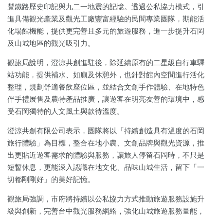
豐鐵路歷史印記與九二一地震的記憶。透過公私協力模式，引
進具備觀光產業及觀光工廠豐富經驗的民間專業團隊，期能活
化場館機能，提供更完善且多元的旅遊服務，進一步提升石岡
及山城地區的觀光吸引力。
觀旅局說明，澄涼共創進駐後，除延續原有的二星級自行車驛
站功能，提供補水、如廁及休憩外，也針對館內空間進行活化
整理，規劃舒適餐飲座位區，並結合文創手作體驗、在地特色
伴手禮展售及農特產品推廣，讓遊客在明亮友善的環境中，感
受石岡獨特的人文風土與款待溫度。
澄涼共創有限公司表示，團隊將以「持續創造具有溫度的石岡
旅行體驗」為目標，整合在地小農、文創品牌與觀光資源，推
出更貼近遊客需求的體驗與服務，讓旅人停留石岡時，不只是
短暫休息，更能深入認識在地文化、品味山城生活，留下「一
切都剛剛好」的美好記憶。
觀旅局強調，市府將持續以公私協力方式推動旅遊服務設施升
級與創新，完善台中觀光服務網絡，強化山城旅遊服務量能，