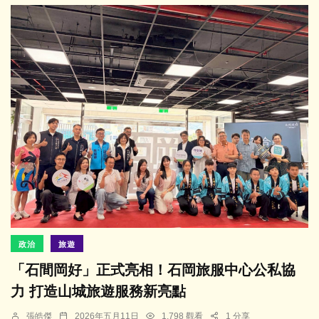
政治
旅遊
「石間岡好」正式亮相！石岡旅服中心公私協
力 打造山城旅遊服務新亮點
張皓傑
2026年五月11日
1,798 觀看
1 分享