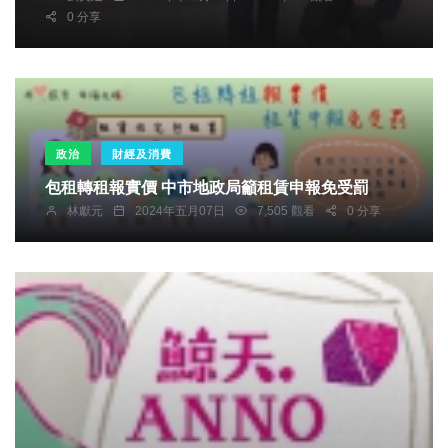
0 分享
政治
財經及消費
包租轉租報實價 中市地政局籲租賃申報免受罰
林獻元
2024年五月07日
7,505 觀看
0 分享