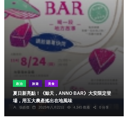
政治
旅遊
美食
夏日新亮點！《鯨天，ANNO BAR》大安限定登
場，用五大農產搖出在地風味
張皓傑
2025年八月22日
4,345 觀看
0 分享