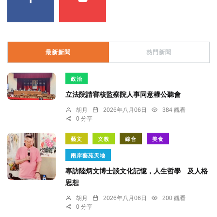
最新新聞
熱門新聞
政治
立法院請審核監察院人事同意權公聽會
胡月
2026年八月06日
384 觀看
0 分享
藝文
文教
綜合
美食
兩岸藝苑天地
專訪陸炳文博士談文化記憶，人生哲學 及人格
思想
胡月
2026年八月06日
200 觀看
0 分享