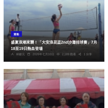
運動
盛夏浪潮來襲！「大安浪花盃2nd沙灘排球賽」7月
18至19日熱血登場
林獻元
2026年七月10日
2,189 觀看
1 分享