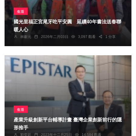
生活
國光里福正宮尾牙吃平安圓 延續40年書法送春聯
暖人心
林獻元
2026年二月03日
3,097 觀看
1 分享
生活
產業升級創新平台輔導計畫 臺灣企業創新前行的隱
形推手
劉奕廷
2023年十二月25日
14,584 觀看