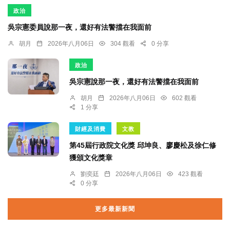
政治
吳宗憲委員說那一夜，還好有法警擋在我面前
胡月
2026年八月06日
304 觀看
0 分享
政治
吳宗憲說那一夜，還好有法警擋在我面前
胡月
2026年八月06日
602 觀看
1 分享
財經及消費
文教
第45屆行政院文化獎 邱坤良、廖慶松及徐仁修
獲頒文化獎章
劉奕廷
2026年八月06日
423 觀看
0 分享
更多最新新聞