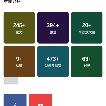
新聞分類
245
1
+
+
1320
394
+
+
20
13
+
+
2023金鐘獎
藝文
旅遊
社會
海峽論壇專區
司法放大鏡
36
+
541
9
+
+
1042
473
+
+
63
+
兩岸道教文化交流專
健康及醫療
綜藝
財經及消費
政治
影視
區