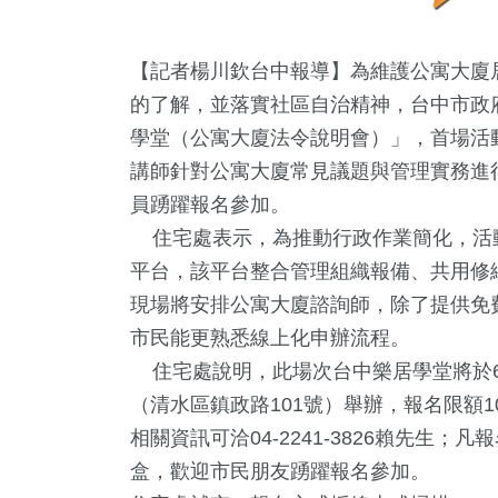
【記者楊川欽台中報導】為維護公寓大廈
的了解，並落實社區自治精神，台中市政府
學堂（公寓大廈法令說明會）」，首場活
講師針對公寓大廈常見議題與管理實務進
員踴躍報名參加。
住宅處表示，為推動行政作業簡化，活
平台，該平台整合管理組織報備、共用修
現場將安排公寓大廈諮詢師，除了提供免
市民能更熟悉線上化申辦流程。
住宅處說明，此場次台中樂居學堂將於6月
8
+
82
+
86
+
1
+
816
（清水區鎮政路101號）舉辦，報名限額1
動
兩岸
美食
2023金鐘獎
綜合
相關資訊可洽04-2241-3826賴先生
盒，歡迎市民朋友踴躍報名參加。