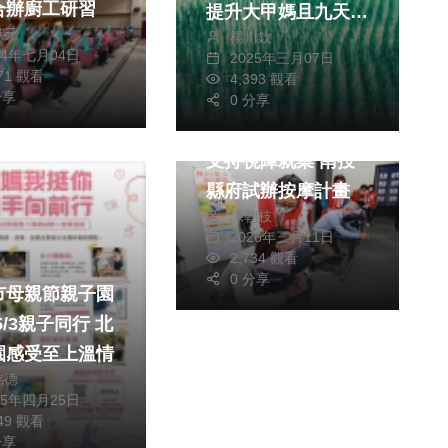
合辦廚工研習
提升大甲媽且九天八
獻元
楊川欽
夜遶境熱度
24年七月04日
2025年三月07日
071 觀看
4,393 觀看
分享
0 分享
社會
健康及醫療
支持視障就業 南投
縣府試辦按摩計畫
陳朝枝
2026年三月11日
2,734 觀看
0 分享
市母親節親子園
園感受至上溫情
銘德
25年四月25日
549 觀看
分享