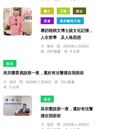
藝文
文教
綜合
美食
兩岸藝苑天地
專訪陸炳文博士談文化記憶，
人生哲學 及人格思想
胡月
2026年八月06日
259 觀看
0 分享
政治
吳宗憲委員說那一夜，還好有法警擋在我面前
胡月
2026年八月06日
152 觀看
0 分享
政治
吳宗憲說那一夜，還好有法警
擋在我面前
胡月
2026年八月06日