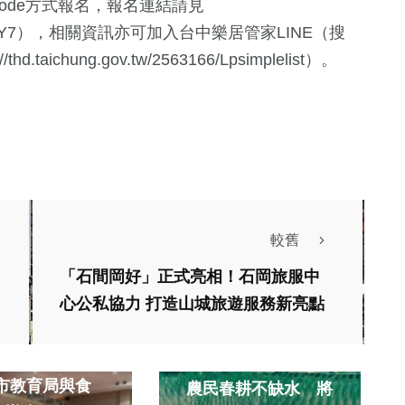
ode方式報名，報名連結請見
580
+
20
+
783
+
zmBVY5FVY7），相關資訊亦可加入台中樂居管家LINE（搜
財經及消費
評論
文教
aichung.gov.tw/2563166/Lpsimplelist）。
較舊
「石間岡好」正式亮相！石岡旅服中
健康及醫療
心公私協力 打造山城旅遊服務新亮點
社會
生活
校園食品衛生知
幾天斷續雨勢加春雷
農民春耕不缺水 將