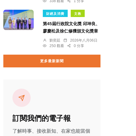
338 觀看
1 分享
財經及消費
文教
第45屆行政院文化獎 邱坤良、
廖慶松及徐仁修獲頒文化獎章
劉奕廷
2026年八月06日
250 觀看
0 分享
更多最新新聞
訂閱我們的電子報
了解時事、接收新知、在家也能當個