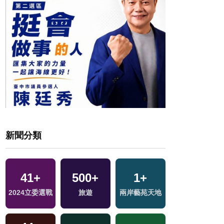
新聞分類
2
+
41
+
500
+
1
+
交
福建林公信俗文
2024立委選戰
旅遊
兩岸藝苑天地
化專區