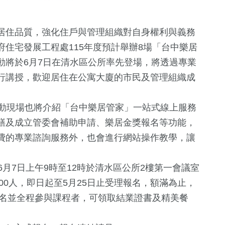
居住品質，強化住戶與管理組織對自身權利與義務
住宅發展工程處115年度預計舉辦8場「台中樂居
動將於6月7日在清水區公所率先登場，將透過專業
行講授，歡迎居住在公寓大廈的市民及管理組織成
動現場也將介紹「台中樂居管家」一站式線上服務
繕及成立管委會補助申請、樂居金獎報名等功能，
費的專業諮詢服務外，也會進行網站操作教學，讓
7日上午9時至12時於清水區公所2樓第一會議室
5
+
+
78
+
25
+
00人，即日起至5月25日止受理報名，額滿為止，
兩岸佛教文化
影視
司法放大鏡
；凡報名並全程參與課程者，可領取結業證書及精美餐
流專區