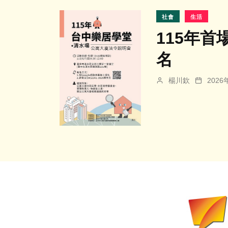
社會
生活
115年
名
楊川欽
202