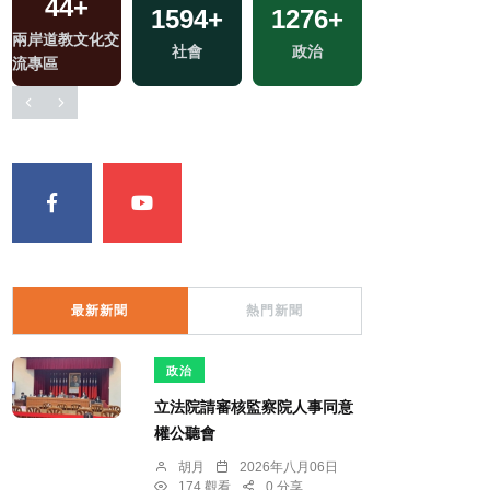
44
+
1594
+
1276
+
17
+
兩岸道教文化交
社會
政治
2024總統大選
流專區
最新新聞
熱門新聞
政治
立法院請審核監察院人事同意
權公聽會
胡月
2026年八月06日
174 觀看
0 分享