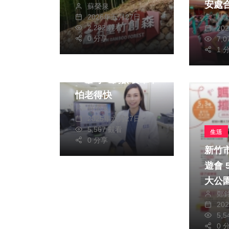
安處
蘇榮泉
2026年五月27日
林
2,282 觀看
20
生活
健康及醫療
0 分享
7,
綜合
1 
抗肌少飲食與運動缺
一不可 高齡長輩不
怕老得快
蘇榮泉
2025年六月27日
5,567 觀看
生活
0 分享
新竹
遊會 5/3親子同行 北
大公
鄭
20
5,
0 