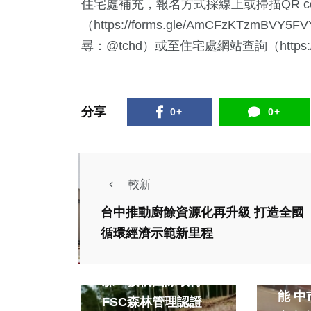
住宅處補充，報名方式採線上或掃描QR c
1
+
13
+
663
+
（https://forms.gle/AmCFzKT
藝
演唱會
健康及醫療
尋：@tchd）或至住宅處網站查詢（https://thd.t
分享
0+
0+
較新
台中推動廚餘資源化再升級 打造全國
生活
旅遊
政治
循環經濟示範新里程
綜合
文教
雲林草嶺石壁竹創
提升
森 接軌國際取得
能 中市教育局與食
FSC森林管理認證