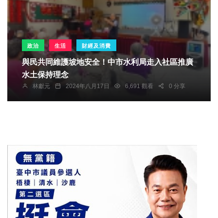
政治
生活
財經及消費
與民共同維護坡地安全！中市水利局走入社區推廣
水土保持理念
林獻元
2024年八月17日
6,691 觀看
0 分享