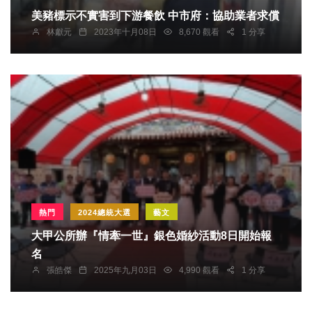
美豬標示不實害到下游餐飲 中市府：協助業者求償
林獻元
2023年十月08日
8,670 觀看
1 分享
熱門
2024總統大選
藝文
大甲公所辦『情牽一世』銀色婚紗活動8日開始報
名
張皓傑
2025年九月03日
4,990 觀看
1 分享