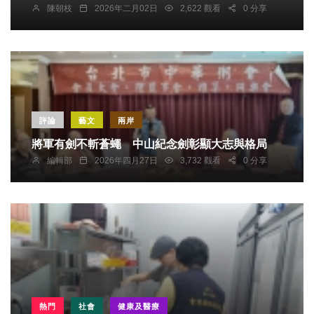
陳朝枝
2026年二月02日
2,622 觀看
0 分享
評論
藝文
兩岸
將軍有劍不斬蒼蠅 中山紀念劍彰顯大志與格局
編輯部
2026年四月27日
3,732 觀看
0 分享
熱門
社會
健康及醫療