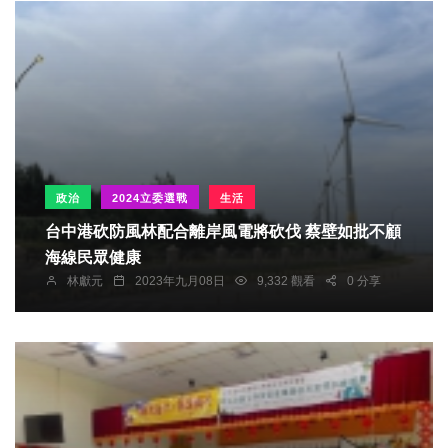
政治
2024立委選戰
生活
台中港砍防風林配合離岸風電將砍伐 蔡壁如批不顧
海線民眾健康
林獻元
2023年九月08日
9,332 觀看
0 分享