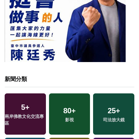
新聞分類
5
+
80
+
25
+
兩岸佛教文化交流專
兩
影視
司法放大鏡
區
區