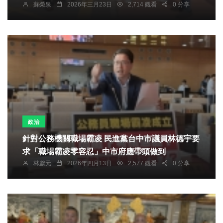
蘇榮泉
2026年三月23日
2,714 觀看
0 分享
政治
針對公務機關職場霸凌 民進黨台中市議員林德宇要
求「職場霸凌零容忍」中市府應帶頭做到
林獻元
2026年四月13日
2,577 觀看
0 分享