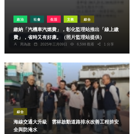
政治
社會
生活
文教
綜合
繳納「汽機車汽燃費」，彰化監理站推出「線上繳
費」，省時又有好康。（照片監理站提供）
周為政
2025年三月09日
6,598 觀看
1 分享
綜合
海線交通大升級 雲林啟動道路排水改善工程拚安
全與防淹水