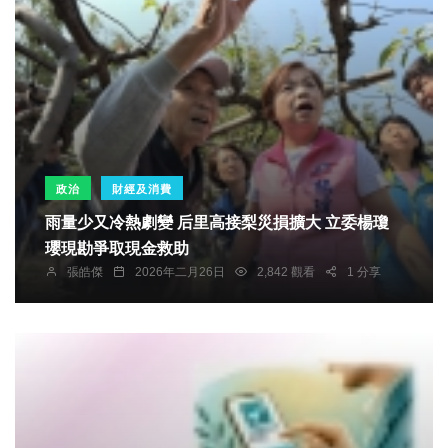
政治
財經及消費
雨量少又冷熱劇變 后里高接梨災損擴大 立委楊瓊
瓔現勘爭取現金救助
張皓傑
2026年二月26日
2,842 觀看
1 分享