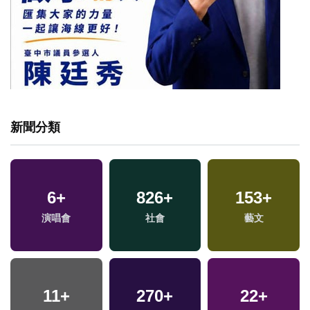
新聞分類
6
+
826
+
153
+
專
演唱會
社會
藝文
11
+
270
+
22
+