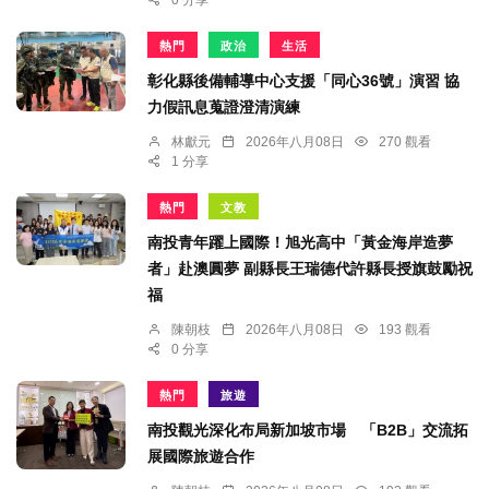
熱門
政治
生活
彰化縣後備輔導中心支援「同心36號」演習 協
力假訊息蒐證澄清演練
林獻元
2026年八月08日
270 觀看
1 分享
熱門
文教
南投青年躍上國際！旭光高中「黃金海岸造夢
者」赴澳圓夢 副縣長王瑞德代許縣長授旗鼓勵祝
福
陳朝枝
2026年八月08日
193 觀看
0 分享
熱門
旅遊
南投觀光深化布局新加坡市場 「B2B」交流拓
展國際旅遊合作