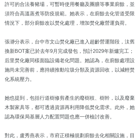
許可的合法養豬場，可暫時使用餐廳及團膳等事業廚餘，並
須符合高溫蒸煮等防疫規範。她表示，在廚餘去化管道受限
情況下，部分廚餘改以焚化處理，增加焚化廠營運負荷。
張瀞分表示，台中市文山焚化廠已進入超齡營運階段，汰舊
換新BOT案已於去年9月完成發包，預計2029年新爐完工；
后里焚化廠同樣面臨設備老化問題。她認為，在廚餘處理設
施尚未完善前，應持續推動垃圾分類及資源回收，以減輕焚
化系統壓力。
她也提到，包括行道樹修剪產生的廢樹枝、樹幹，以及廢棄
木製家具等，都可透過資源再利用降低焚化需求。此外，她
認為環保局基層人力配置問題也應一併檢討改善。
對此，
盧秀燕
表示，市府正積極規劃廚餘去化相關設施，目