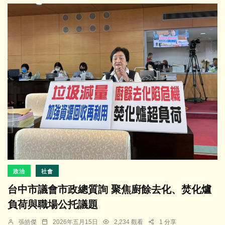
政治
社會
台中市議會市政總質詢 聚焦廚餘去化、焚化爐
負荷與職場公托議題
張皓傑
2026年五月15日
2,234 觀看
1 分享