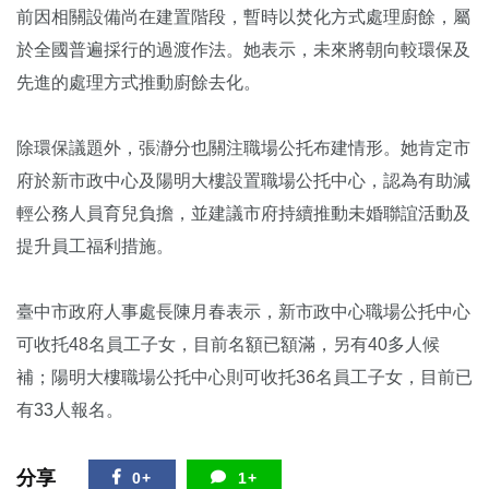
前因相關設備尚在建置階段，暫時以焚化方式處理廚餘，屬
於全國普遍採行的過渡作法。她表示，未來將朝向較環保及
先進的處理方式推動廚餘去化。
除環保議題外，張瀞分也關注職場公托布建情形。她肯定市
府於新市政中心及陽明大樓設置職場公托中心，認為有助減
輕公務人員育兒負擔，並建議市府持續推動未婚聯誼活動及
提升員工福利措施。
臺中市政府人事處長
陳月春
表示，新市政中心職場公托中心
可收托48名員工子女，目前名額已額滿，另有40多人候
補；陽明大樓職場公托中心則可收托36名員工子女，目前已
有33人報名。
分享
0+
1+