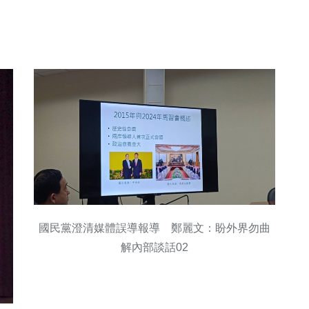
國民黨澄清媒體誤導報導 鄭麗文：盼外界勿曲
解內部談話02