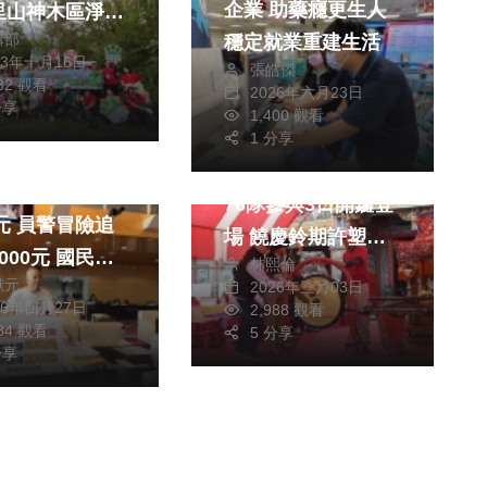
企業 助藥癮更生人
里山神木區淨山
輯部
穩定就業重建生活
痕山林盡一份心
23年十月16日
張皓傑
182 觀看
2026年六月23日
政治
分享
1,400 觀看
兩岸道教文化交流專區
1 分享
社會
臺東元宵遶境祈福
動嘴檢舉領
76隊參與3日開鑼登
冒險追
場 饒慶鈴期許塑造
0元 國民黨
林熙倫
傳統文化優良形象
獻元
2026年三月03日
市議員陳文政批
歡迎全國鄉親鬥熱鬧
26年四月27日
2,988 觀看
平
284 觀看
拼元宵
5 分享
分享