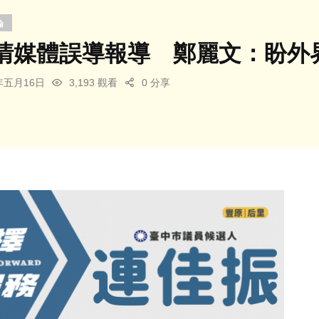
論
清媒體誤導報導 鄭麗文：盼外
6年五月16日
3,193 觀看
0 分享