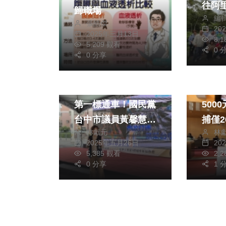
往阿
歸職場
編
為無
張皓傑
20
2025年三月13日
力
8,
5,209 觀看
0 
0 分享
政治
旅遊
政治
「市政路延伸工程」
民眾
第一標通車！國民黨
5000元 員警
台中市議員黃馨慧感
捕僅200
林獻元
林
謝市府「通勤更順
台中
2025年五月26日
20
暢、產業更活絡」
不公
5,385 觀看
2,
0 分享
1 