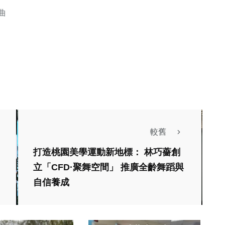
曲
較舊
打造桃園美學運動新地標： 林巧薔創
立「CFD·聚舞空間」 推廣全齡舞蹈與
自信養成
綜合
社會
成週年慶業績
中彰投分署攜手友善
嘉義誓師大會前