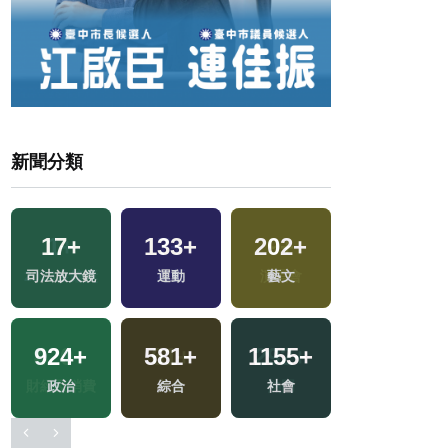
新聞分類
30
+
17
+
133
+
202
+
兩岸道教文化交
司法放大鏡
運動
藝文
流專區
924
+
581
+
1155
+
10
+
政治
綜合
社會
海峽論壇專區