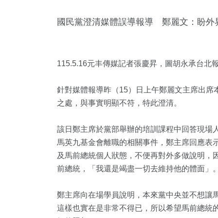
國民黨澄清媒體誤導報導 鄭麗文：盼外
115.5.16元丰傳媒記者張慶昇，圖胡永承台北
針對媒體報導昨（15）日上午鄭麗文主席出席
之處，與事實明顯不符，特此澄清。
97
+
13
+
12
+
1
+
453
該日鄭主席於黨部舉辦的培訓課程中回答現場
活
評論
2024總統大選
兩岸藝苑天地
健康及醫
馬英九基金會離職的相關事件，鄭主席回應表
及馬前總統個人狀態，不便再對外多做說明，
前總統，「我還是竭盡一切去維持他的體面」
8
+
57
+
345
+
立委選戰
兩岸
旅遊
鄭主席向在場學員說明，本來黨中央並不想讓
這樣也實在是非常不得已，所以希望馬前總統