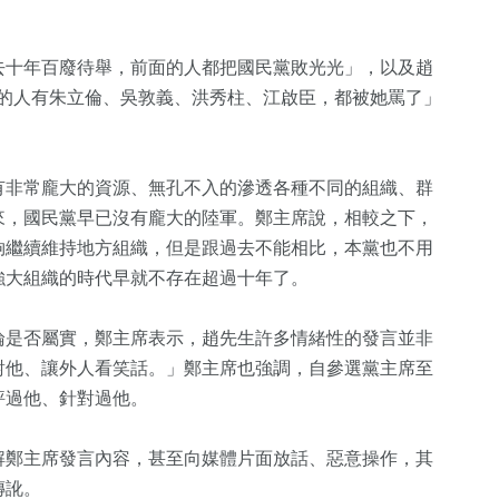
去十年百廢待舉，前面的人都把國民黨敗光光」，以及趙
主席的人有朱立倫、吳敦義、洪秀柱、江啟臣，都被她罵了」
有非常龐大的資源、無孔不入的滲透各種不同的組織、群
來，國民黨早已沒有龐大的陸軍。鄭主席說，相較之下，
夠繼續維持地方組織，但是跟過去不能相比，本黨也不用
強大組織的時代早就不存在超過十年了。
論是否屬實，鄭主席表示，趙先生許多情緒性的發言並非
對他、讓外人看笑話。」鄭主席也強調，自參選黨主席至
評過他、針對過他。
解鄭主席發言內容，甚至向媒體片面放話、惡意操作，其
傳訛。