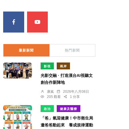
最新新聞
熱門新聞
影視
兩岸
光影交融 · 打造漢台AI視聽文
創合作新陣地
康嵐
2026年八月08日
205 觀看
1 分享
政治
健康及醫療
「爸」氣迎健康！中市衛生局
邀爸爸動起來 養成規律運動