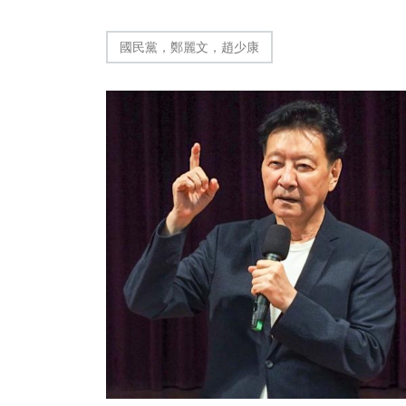
國民黨，鄭麗文，趙少康