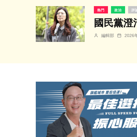
熱門
政治
評
國民黨澄
編輯部
202