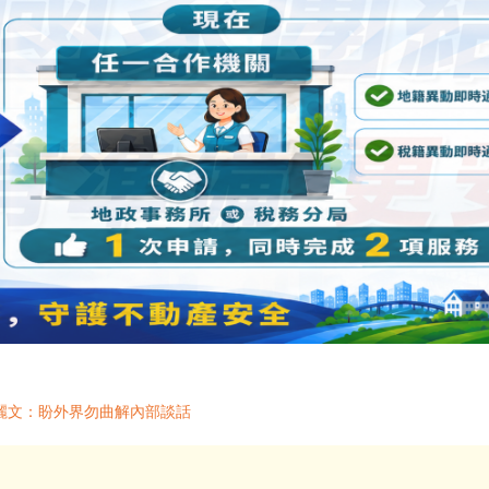
麗文：盼外界勿曲解內部談話