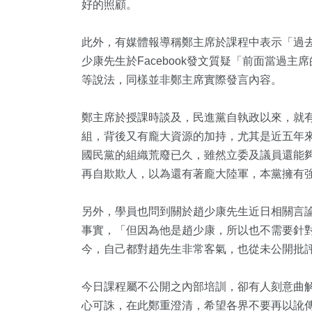
好的照顧。
此外，有媒體報導稱鄭主席於課程中表示「過
少康先生於Facebook發文質疑「前面當過
等說法，同樣並非鄭主席實際發言內容。
鄭主席於授課時談及，民進黨自執政以來，就
組，背後又有龐大資源的加持，尤其是近五年
國民黨的組織荒廢已久，雖然立委及議員還能
再自欺欺人，以為還有著龐大陸軍，本黨擁有
另外，學員也問到關於趙少康先生近日相關言
事實，「但因為他是趙少康，所以也不需要針
今，自己都對趙先生非常客氣，也從未公開批
今日課程屬不公開之內部培訓，卻有人刻意曲
心可誅，在此鄭重澄清，希望各界不要再以訛