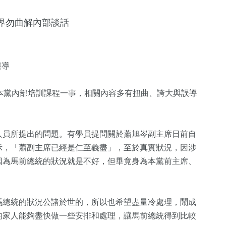
界勿曲解內部談話
報導
本黨內部培訓課程一事，相關內容多有扭曲、誇大與誤導
+
1
+
7
+
9
+
人員所提出的問題。有學員提問關於蕭旭岑副主席日前自
療
2023金鐘獎
綜藝
演唱會
示，「蕭副主席已經是仁至義盡」，至於真實狀況，因涉
因為馬前總統的狀況就是不好，但畢竟身為本黨前主席、
。
420
+
61
+
292
+
財經及消費
美食
熱門
馬總統的狀況公諸於世的，所以也希望盡量冷處理，鬧成
的家人能夠盡快做一些安排和處理，讓馬前總統得到比較