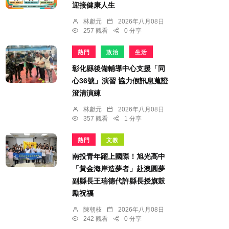
迎接健康人生
林獻元
2026年八月08日
257 觀看
0 分享
熱門
政治
生活
彰化縣後備輔導中心支援「同
心36號」演習 協力假訊息蒐證
澄清演練
林獻元
2026年八月08日
357 觀看
1 分享
熱門
文教
南投青年躍上國際！旭光高中
「黃金海岸造夢者」赴澳圓夢
副縣長王瑞德代許縣長授旗鼓
勵祝福
陳朝枝
2026年八月08日
242 觀看
0 分享