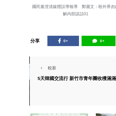
國民黨澄清媒體誤導報導 鄭麗文：盼外界勿
解內部談話01
分享
0+
0+
較新
5天韓國交流行 新竹市青年團收穫滿滿
生活
生活
健康及醫療
為達
世界腎臟日倡腎友生
遠百
活品質腹膜透析助回