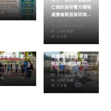
25年五月05日
亡倒於路旁警方獲報
680 觀看
分享
逮獲逾期居留菲律賓
楊川欽
籍嫌犯
運動
2025年九月09日
3,680 觀看
綜合
0 分享
財經及消費
文教
國小光電球場啟
勞動部啟動天災臨時
劉建國：打造優
措施 中彰投分署提
境培養未來運動
榮泉
供近300個臨時工作
25年三月09日
林獻元
機會
231 觀看
2024年八月09日
分享
6,458 觀看
1 分享