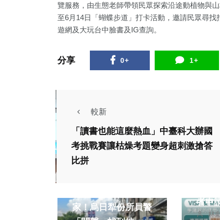
覽服務，由生態老師帶領民眾探索沿途動植物與山
至6月14日「蝴蝶步道」打卡活動，邀請民眾尋
遊網及大玩台中臉書及IG查詢。
分享
0+
1+
較新
「讀書也能這麼熱血」中臺科大辦國
考挑戰賽讓枯燥考題變身超刺激搶答
財經及
比拼
中市
社會
業 消保官提醒消費
古錐嬤出門歡唱未返
者申
家！烏日犁份所員警
林