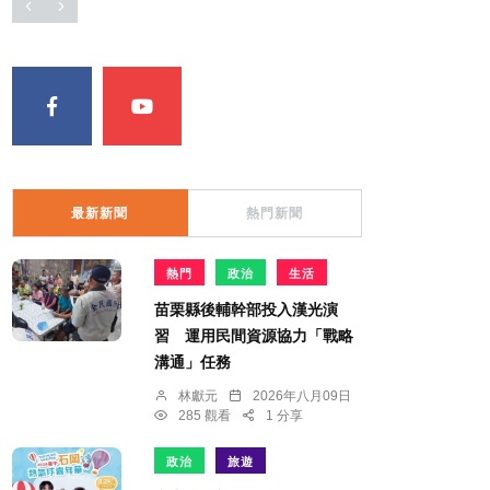
最新新聞
熱門新聞
熱門
政治
生活
苗栗縣後輔幹部投入漢光演
習 運用民間資源協力「戰略
溝通」任務
林獻元
2026年八月09日
285 觀看
1 分享
政治
旅遊