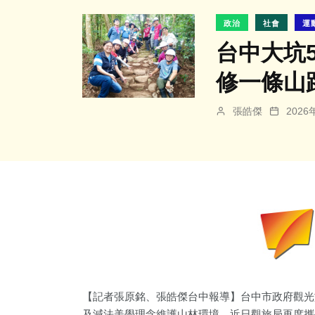
政治
社會
運
台中大坑
修一條山
張皓傑
202
【記者張原銘、張皓傑台中報導】台中市政府觀光
及減法美學理念維護山林環境。近日觀旅局再度攜