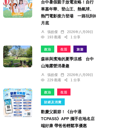
台中暑假親子放電攻略！自行
車嘉年華、登山王、熱氣球、
熱門電影接力登場 一路玩到8
月底
張皓傑
2026年八月09日
193 觀看
1 分享
政治
生活
旅遊
森林與濱海的夏季涼感 台中
山海露營消暑趣
張皓傑
2026年八月09日
229 觀看
1 分享
政治
生活
財經及消費
歡慶父親節！《台中通
TCPASS》APP 攜手在地名店
端好康 帶爸爸輕鬆享優惠