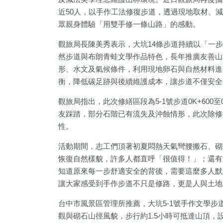
近50人，以手作工法修復步道，透過現地取材、
眾親身體驗「用雙手修一條山路」的感動。
觀旅局長陳美秀表示，大坑14條步道持續以「一步
然步道與布朗青蛙文學作品特色，長年推廣友善山
形、水文及氣候條件，利用現地卵石與自然材料進
衡，降低碳足跡與後續維護成本，讓步道不僅安全
觀旅局指出，此次修繕區段為5-1號步道0K+600至
友踩踏，部分石階已有流失及沖蝕情形，此次除修
性。
1
+
656
+
163
+
399
+
17
+
活動期間，志工們頂著初夏悶熱天氣彎腰搬石、砌
合
文教
運動
旅遊
評論
恢復自然樣貌，許多人都直呼「很值得！」；還有
知道原來每一步舒適安全的背後，需要這麼多人默
讓大家感受到手作步道不只是修路，更是人與土地
3
+
34
+
351
+
食
2024立委選戰
熱門
台中市風景區管理所推薦，大坑5-1號手作文學步
觀與砌石山徑風貌，步行約1.5小時可抵達山頂