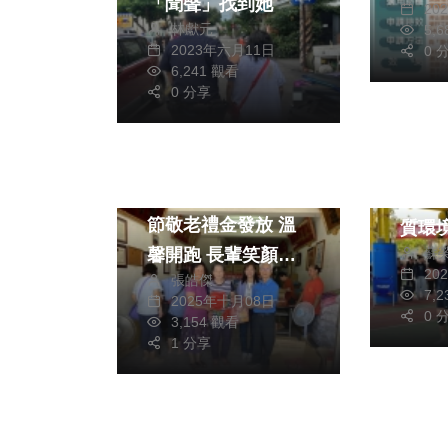
「聞聲」找到她
20
林獻元
5,
2023年六月11日
0 
6,241 觀看
0 分享
生活
藝文
政治
崙背
大安區114年度重陽
用 
節敬老禮金發放 溫
質環
蘇
馨開跑 長輩笑顏迎
人才
20
張皓傑
重陽
7,
2025年十月08日
0 
3,154 觀看
1 分享