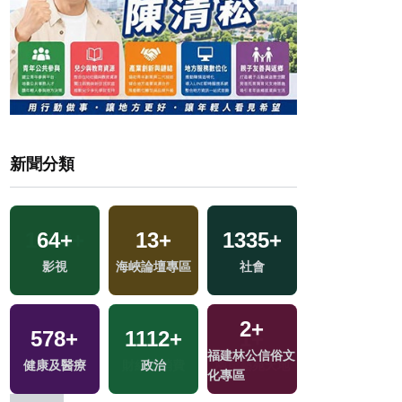
新聞分類
64
+
13
+
1335
+
67
+
影視
海峽論壇專區
社會
兩岸
2
+
578
+
1112
+
11
+
福建林公信俗文
地
健康及醫療
政治
演唱會
化專區