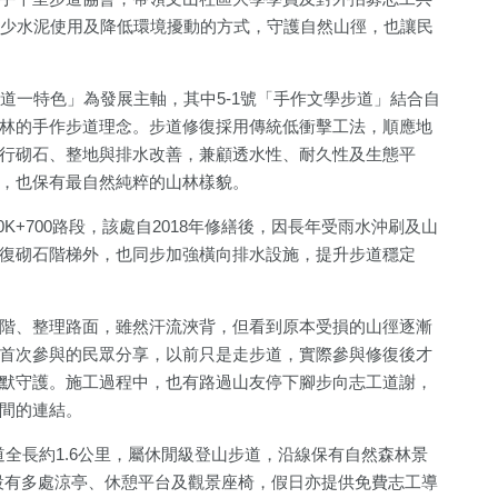
減少水泥使用及降低環境擾動的方式，守護自然山徑，也讓民
道一特色」為發展主軸，其中5-1號「手作文學步道」結合自
林的手作步道理念。步道修復採用傳統低衝擊工法，順應地
行砌石、整地與排水改善，兼顧透水性、耐久性及生態平
，也保有最自然純粹的山林樣貌。
0K+700路段，該處自2018年修繕後，因長年受雨水沖刷及山
復砌石階梯外，也同步加強橫向排水設施，提升步道穩定
1590
+
20
+
247
+
階、整理路面，雖然汗流浹背，但看到原本受損的山徑逐漸
生活
司法放大鏡
藝文
首次參與的民眾分享，以前只是走步道，實際參與修復後才
默守護。施工過程中，也有路過山友停下腳步向志工道謝，
間的連結。
10
+
505
+
1
+
綜藝
財經及消費
兩岸藝苑天
道全長約1.6公里，屬休閒級登山步道，沿線保有自然森林景
，設有多處涼亭、休憩平台及觀景座椅，假日亦提供免費志工導