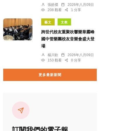
張皓傑
2026年八月09日
208 觀看
1 分享
藝文
文教
跨世代校友重聚吹響樂章霧峰
國中管樂團校友音樂會盛大登
場
楊川欽
2026年八月09日
153 觀看
0 分享
更多最新新聞
訂閱我們的電子報