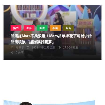
熱門
生活
影視
綜藝
綜合
熊熊嫌Mars不夠浪漫！Mars當眾捧花下跪補求婚
熊熊噴淚「謝謝讓我圓夢」
楊珊雯
2023年十二月11日
17,054 觀看
0 分享