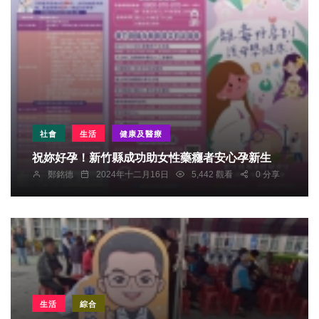
社會
生活
健康及醫療
祝妳好孕！新竹縣成功助女性藥癮者安心孕新生
鄭銘德
2024年十二月16日
5,442 觀看
0 分享
生活
綜合