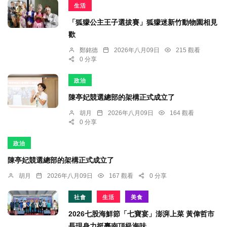
生活
「狐獴公主王子選拔賽」狐獴迷新竹動物園相見
歡
鄭銘德
2026年八月09日
215 觀看
0 分享
政治
陳亭妃競選總部的架構正式成立了
胡月
2026年八月09日
164 觀看
0 分享
政治
陳亭妃競選總部的架構正式成立了
胡月
2026年八月09日
167 觀看
0 分享
社會
生活
美食
2026七股海鮮節「七寶宴」澎湃上菜 黃偉哲市
長現身力挺臺南頂級海味