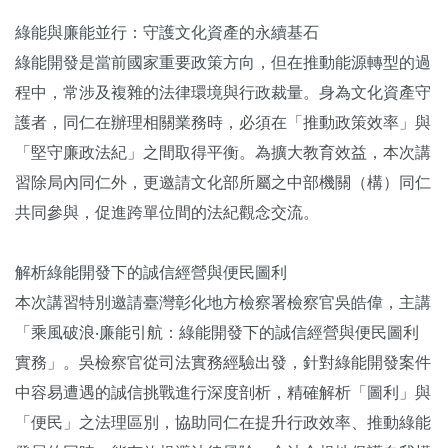
綠能與廉能並行：守護文化資產的永續基石
綠能開發是當前國家重要政策方向，但在推動能源轉型的過
程中，常涉及複雜的法律環境與行政裁量。身為文化資產守
護者，同仁在辦理相關業務時，必須在「推動政策效率」與
「堅守廉政法紀」之間取得平衡。為擴大教育效益，本次講
習除局內同仁外，更邀請文化部所屬之中部機關（構）同仁
共同參與，促進跨單位間的法紀觀念交流。
解析綠能開發下的誠信經營與便民圖利
本次講習特別邀請臺灣彰化地方檢察署檢察官吳皓偉，主講
「乘風破浪‧廉能引航：綠能開發下的誠信經營與便民圖利
實務」。吳檢察官從司法實務經驗出發，針對綠能開發案件
中容易遭遇的誠信挑戰進行深度剖析，精確解析「圖利」與
「便民」之法理區別，協助同仁在提升行政效率、推動綠能