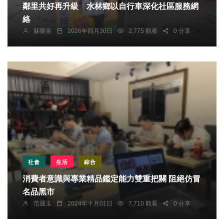
鄰里共好再升級 水林鄉以自行車深化社區服務網
絡
蘇榮泉
2026年四月30日
2,775 觀看
0 分享
社會
生活
綜合
消費者意識與專業精品鑑定能力雙重把關 阻絕仿冒
名品黑市
范麗玉
2024年十月01日
7,710 觀看
0 分享