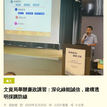
藝文
文資局舉辦廉政講習：深化綠能誠信，建構透
明採購防線
張皓傑
2026年五月20日
2,024 觀看
0 分享