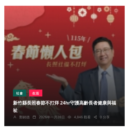
社會
生活
新竹縣長照春節不打烊 24hr守護高齡長者健康與福
祉
鄭銘德
2026年一月28日
4,846 觀看
0 分享