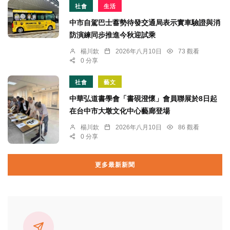
社會
生活
中市自駕巴士蓄勢待發交通局表示實車驗證與消
防演練同步推進今秋迎試乘
楊川欽
2026年八月10日
73 觀看
0 分享
社會
藝文
中華弘道書學會「書硯澄懷」會員聯展於8日起
在台中市大墩文化中心藝廊登場
楊川欽
2026年八月10日
86 觀看
0 分享
更多最新新聞