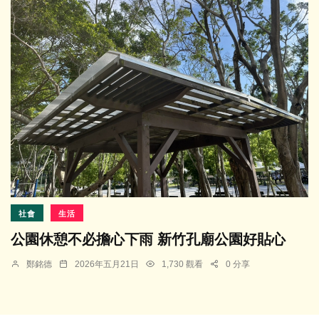
社會
生活
公園休憩不必擔心下雨 新竹孔廟公園好貼心
鄭銘德
2026年五月21日
1,730 觀看
0 分享