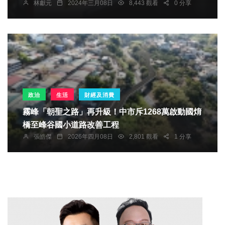
林獻元
2024年三月08日
8,443 觀看
0 分享
政治
生活
財經及消費
霧峰「朝聖之路」再升級！中市斥1268萬啟動國焴
橋至峰谷國小道路改善工程
張皓傑
2026年四月08日
2,801 觀看
1 分享