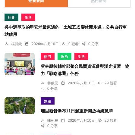
最新新聞
熱門新聞
社會
生活
吳中源爭取的甲安埔最東邊的「土城五崁腳休閒步道」公共自行車
站啟用
楊川欽
2026年八月10日
0 觀看
0 分享
熱門
政治
生活
雲林縣後輔幹部整合民間資源參與漢光演習 協
力「戰略溝通」任務
林獻元
2026年八月10日
29 觀看
0 分享
旅遊
埔里觀音瀑布11日起重新開放再綻風華
陳朝枝
2026年八月10日
26 觀看
0 分享