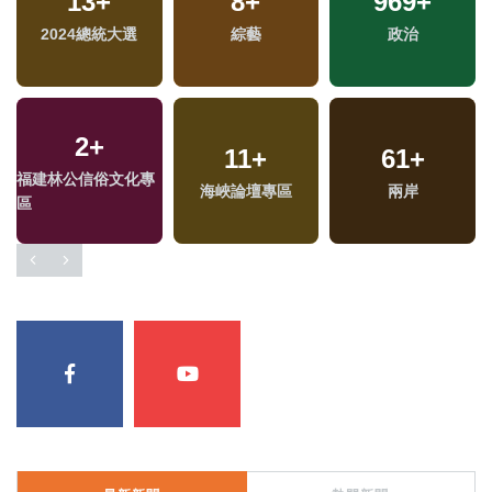
13
+
8
+
969
+
2024總統大選
綜藝
政治
2
+
11
+
61
+
福建林公信俗文化專
海峽論壇專區
兩岸
區