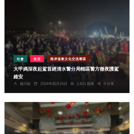
社會
生活
兩岸道教文化交流專區
大甲媽深夜起駕首經清水警分局轄區警方徹夜護駕
維安
楊川欽
2026年四月18日
2,631 觀看
0 分享