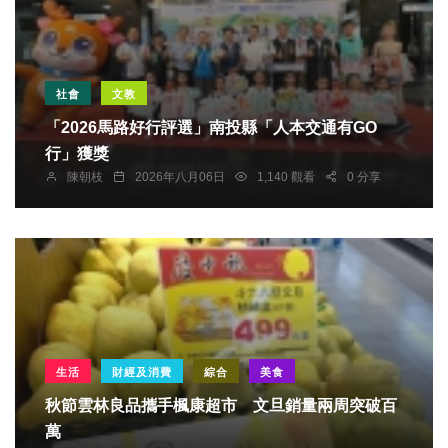
社會
文教
「2026馬路好行評選」南投縣「人本交通有GO
行」獲獎
陳朝枝
2026年八月06日
1,140 觀看
0 分享
生活
財經及消費
綜合
美食
秋節雲林良品攜手楓康超市 文旦銷量兩周突破百
萬