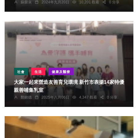
蘇榮泉
2024年九月20日
10,201 觀看
0 分享
社會
生活
健康及醫療
大家一起來營造友善育兒環境 新竹市表揚14家特優
親善哺集乳室
鄭銘德
2025年八月06日
4,347 觀看
0 分享