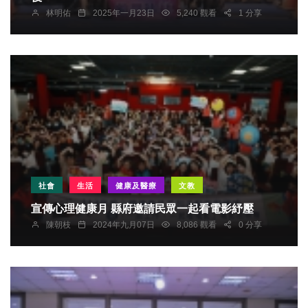
林明佑
2025年一月23日
5,240 觀看
1 分享
社會
生活
健康及醫療
文教
宣傳心理健康月 縣府邀請民眾一起看電影紓壓
陳朝枝
2024年九月07日
8,086 觀看
0 分享