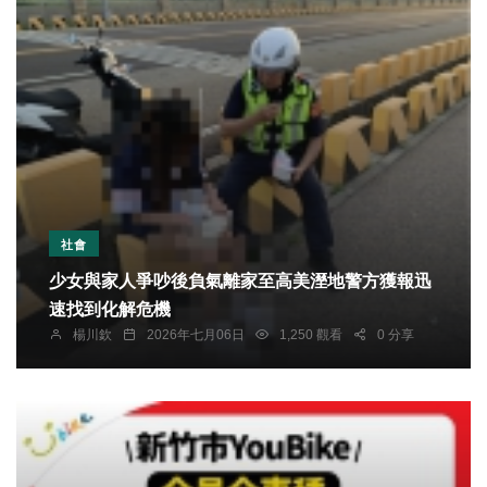
社會
少女與家人爭吵後負氣離家至高美溼地警方獲報迅
速找到化解危機
楊川欽
2026年七月06日
1,250 觀看
0 分享