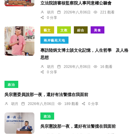
立法院請審核監察院人事同意權公聽會
胡月
2026年八月06日
221 觀看
0 分享
藝文
文教
綜合
美食
兩岸藝苑天地
專訪陸炳文博士談文化記憶，人生哲學 及人格
思想
胡月
2026年八月06日
16 觀看
0 分享
政治
吳宗憲委員說那一夜，還好有法警擋在我面前
胡月
2026年八月06日
189 觀看
0 分享
政治
吳宗憲說那一夜，還好有法警擋在我面前