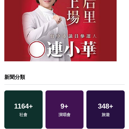
新聞分類
1164
+
9
+
348
+
社會
演唱會
旅遊