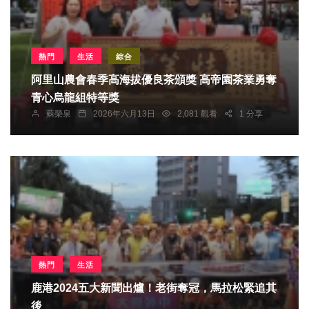
熱門
生活
綜合
阿里山農會春季高海拔優良茶頒獎 高帝園茶業勇奪
青心烏龍組特等獎
蘇榮泉
2026年六月13日
2,081 觀看
1 分享
熱門
生活
鹿港2024五大新聞出爐！老街奪冠，馬拉松緊追其
後