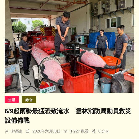
生活
綜合
6/9起雨勢最猛恐致淹水 雲林消防局動員救災
設備備戰
蘇榮泉
2026年六月08日
1,927 觀看
0 分享