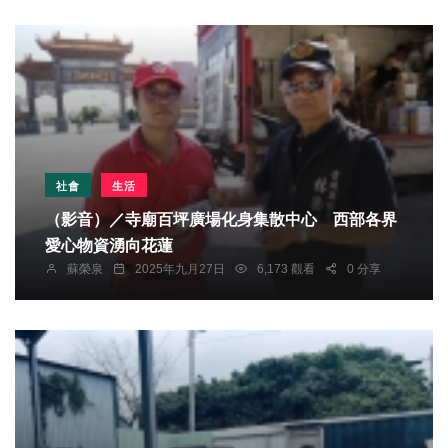
社會
生活
（影音）／寺廟百坪廣場化身集散中心 西部各界
愛心物資湧向花蓮
蘇榮泉
2025年九月27日
6,173 觀看
0 分享