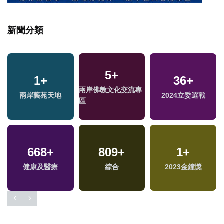
新聞分類
45
+
5
+
1
+
737
+
36
17
+
+
兩岸道教文化交流專
兩岸佛教文化交流專
兩岸藝苑天地
文教
2024立委選戰
2024總統大選
區
區
1914
668
+
+
809
11
+
+
1607
1
+
+
福
健康及醫療
生活
綜合
綜藝
2023金鐘獎
社會
區