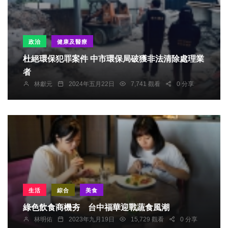
政治
健康及醫療
杜絕環保犯罪案件 中市環保局破獲非法清除處理業
者
林獻元
2024年五月22日
7,741 觀看
0 分享
生活
綜合
美食
綠色飲食商機夯 台中福華迎戰蔬食風潮
林明佑
2023年九月19日
15,729 觀看
0 分享