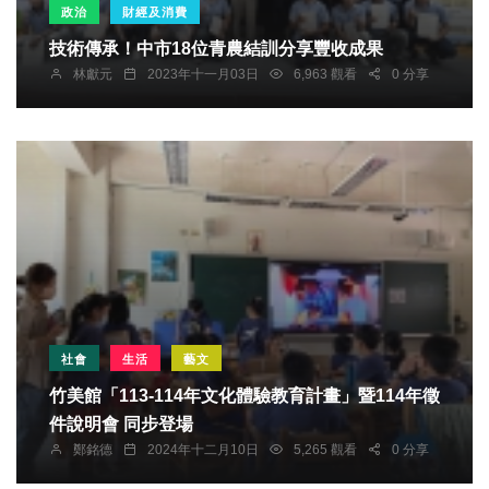
政治
財經及消費
技術傳承！中市18位青農結訓分享豐收成果
林獻元
2023年十一月03日
6,963 觀看
0 分享
社會
生活
藝文
竹美館「113-114年文化體驗教育計畫」暨114年徵
件說明會 同步登場
鄭銘德
2024年十二月10日
5,265 觀看
0 分享