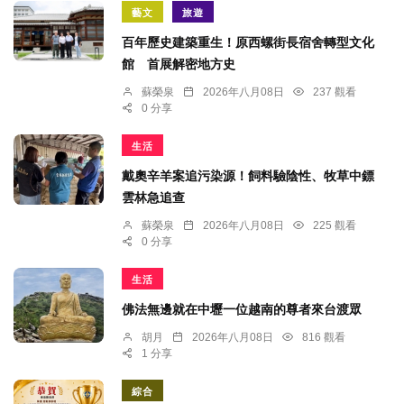
藝文
旅遊
百年歷史建築重生！原西螺街長宿舍轉型文化
館 首展解密地方史
蘇榮泉
2026年八月08日
237 觀看
0 分享
生活
戴奧辛羊案追污染源！飼料驗陰性、牧草中鏢
雲林急追查
蘇榮泉
2026年八月08日
225 觀看
0 分享
生活
佛法無邊就在中壢一位越南的尊者來台渡眾
胡月
2026年八月08日
816 觀看
1 分享
綜合