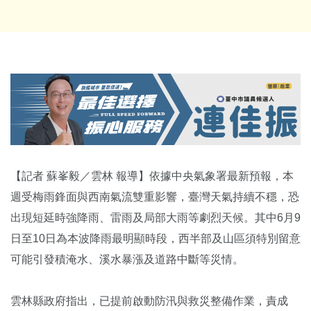
【記者 蘇峯毅／雲林 報導】依據中央氣象署最新預報，本
週受梅雨鋒面與西南氣流雙重影響，臺灣天氣持續不穩，恐
出現短延時強降雨、雷雨及局部大雨等劇烈天候。其中6月9
日至10日為本波降雨最明顯時段，西半部及山區須特別留意
可能引發積淹水、溪水暴漲及道路中斷等災情。
雲林縣政府指出，已提前啟動防汛與救災整備作業，責成