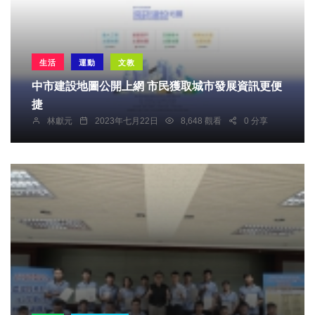
生活
運動
文教
中市建設地圖公開上網 市民獲取城市發展資訊更便
捷
林獻元
2023年七月22日
8,648 觀看
0 分享