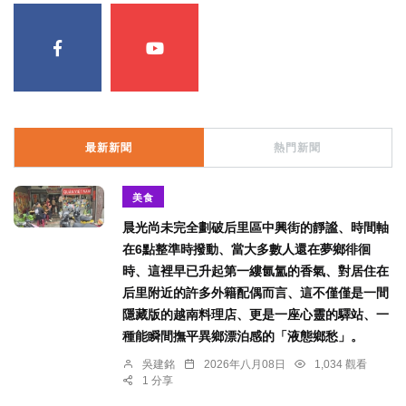
最新新聞
熱門新聞
美食
晨光尚未完全劃破后里區中興街的靜謐、時間軸
在6點整準時撥動、當大多數人還在夢鄉徘徊
時、這裡早已升起第一縷氤氳的香氣、對居住在
后里附近的許多外籍配偶而言、這不僅僅是一間
隱藏版的越南料理店、更是一座心靈的驛站、一
種能瞬間撫平異鄉漂泊感的「液態鄉愁」。
吳建銘
2026年八月08日
1,034 觀看
1 分享