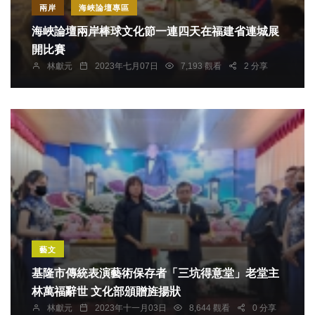
兩岸
海峽論壇專區
海峽論壇兩岸棒球文化節一連四天在福建省連城展
開比賽
林獻元
2023年七月07日
7,193 觀看
2 分享
藝文
基隆市傳統表演藝術保存者「三坑得意堂」老堂主
林萬福辭世 文化部頒贈旌揚狀
林獻元
2023年十一月03日
8,644 觀看
0 分享