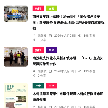
熱門
文教
南投青年躍上國際！旭光高中「黃金海岸造夢
者」赴澳圓夢 副縣長王瑞德代許縣長授旗鼓勵祝
福
陳朝枝
2026年八月08日
198 觀看
0 分享
熱門
旅遊
南投觀光深化布局新加坡市場 「B2B」交流拓
展國際旅遊合作
陳朝枝
2026年八月08日
193 觀看
0 分享
社會
生活
木料循環零廢棄中市環保局廢木料銀行歡迎市民
踴躍領用
楊川欽
2026年八月08日
168 觀看