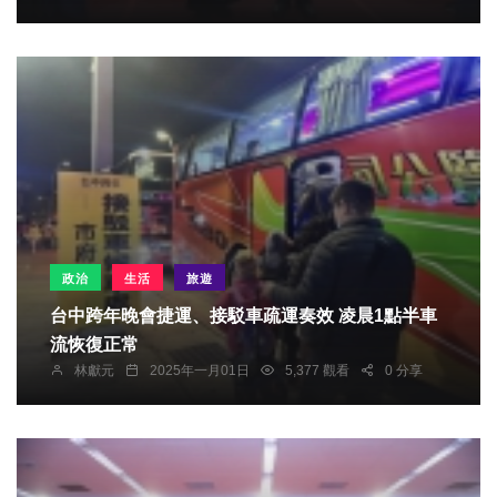
政治
生活
旅遊
台中跨年晚會捷運、接駁車疏運奏效 凌晨1點半車
流恢復正常
林獻元
2025年一月01日
5,377 觀看
0 分享