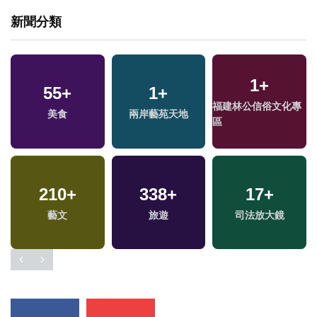
新聞分類
1
+
55
+
1
+
福建林公信俗文化專
美食
兩岸藝苑天地
區
210
+
338
+
17
+
藝文
旅遊
司法放大鏡