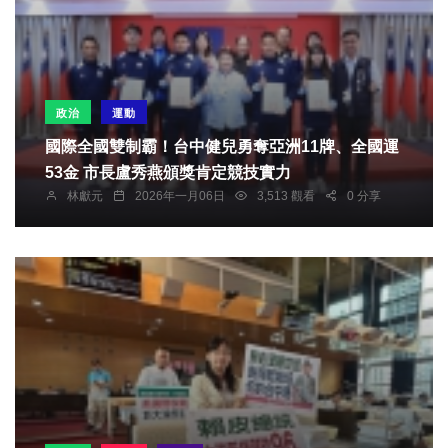
政治
運動
國際全國雙制霸！台中健兒勇奪亞洲11牌、全國運
53金 市長盧秀燕頒獎肯定競技實力
林獻元
2026年一月06日
3,513 觀看
0 分享