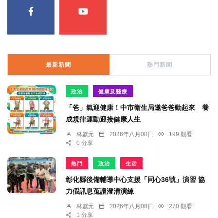
最新新聞
熱門新聞
政治
健康及醫療
「爸」氣迎健康！中市衛生局邀爸爸動起來 養
成規律運動迎接健康人生
林獻元
2026年八月08日
199 觀看
0 分享
熱門
政治
生活
彰化縣後備輔導中心支援「同心36號」演習 協
力假訊息蒐證澄清演練
林獻元
2026年八月08日
270 觀看
1 分享