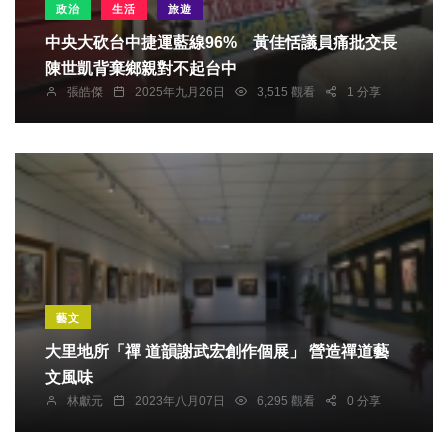
政治
生活
旅遊
中央大砍台中捷運藍線96% 黃佳恬議員痛批交長
陳世凱背棄鄉親對不起台中
張皓傑
2025年九月26日
3,515 觀看
1 分享
藝文
大里地所「禪 道韻謝武宏創作個展」 營造禪道藝
文風味
林獻元
2023年八月07日
6,295 觀看
0 分享